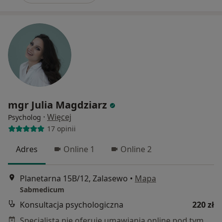
mgr Julia Magdziarz
·
Więcej
Psycholog
17 opinii
Adres
Online 1
Online 2
Planetarna 15B/12, Zalasewo
•
Mapa
Sabmedicum
Konsultacja psychologiczna
220 zł
Specjalista nie oferuje umawiania online pod tym adresem.