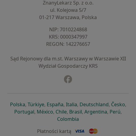
ZnanyLekarz Sp. z o.o.
ul. Kolejowa 5/7
01-217 Warszawa, Polska
NIP: ⁠7010224868
KRS: ⁠0000347997
REGON: ⁠142276657
Sąd Rejonowy dla m.st. Warszawy w Warszawie XII
Wydział Gospodarczy KRS
Facebook
otwiera się w nowej karcie
otwiera się w nowej karcie
otwiera się w nowej karcie
otwiera się w nowej karcie
otwiera się w nowej karci
otwiera się
otwi
Polska
,
Türkiye
,
España
,
Italia
,
Deutschland
,
Česko
,
otwiera się w nowej karcie
otwiera się w nowej karcie
otwiera się w nowej karcie
otwiera się w nowej kar
otwiera się 
otwier
Portugal
,
México
,
Chile
,
Brasil
,
Argentina
,
Perú
,
otwiera się w nowej karc
Colombia
Płatności kartą