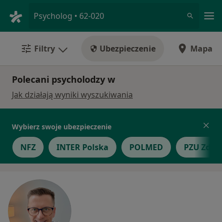
Me
Psycholog • 62-020
Filtry
Ubezpieczenie
Mapa
Polecani psycholodzy w
Jak działają wyniki wyszukiwania
Wybierz swoje ubezpieczenie
NFZ
INTER Polska
POLMED
PZU Zdro