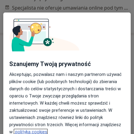
Specjalista nie oferuje umawiania online pod tym adresem.
Poproś o wizytę
Szanujemy Twoją prywatność
Akceptując, pozwalasz nam i naszym partnerom używać
plików cookie (lub podobnych technologii) do zbierania
mgr Maja Fornal
danych do celów statystycznych i dostarczania treści w
oparciu o Twoje zwyczaje przeglądania stron
·
Więcej
Psycholog
internetowych. W każdej chwili możesz sprawdzić i
19 opinii
zaktualizować swoje preferencje w ustawieniach. W
Adres
Online
ustawieniach znajdziesz również linki do polityk
prywatności stron trzecich. Więcej informacji znajdziesz
w
polityka cookies
Hebanowa 12A/1, Zalasewo
•
Mapa