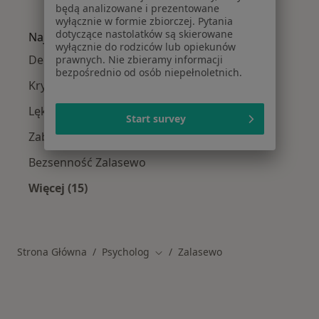
będą analizowane i prezentowane
Więcej w kategorii: W pobliżu
wyłącznie w formie zbiorczej. Pytania
dotyczące nastolatków są skierowane
Najczęstsze schorzenia
wyłącznie do rodziców lub opiekunów
Depresja Zalasewo
prawnych. Nie zbieramy informacji
bezpośrednio od osób niepełnoletnich.
Kryzys emocjonalny Zalasewo
Lęki Zalasewo
Start survey
Zaburzenia emocjonalne Zalasewo
Bezsenność Zalasewo
Więcej (15)
Więcej w kategorii: Najczęstsze schorzenia
Strona Główna
Psycholog
Zalasewo
Zmień miasto