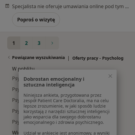
Specjalista nie oferuje umawiania online pod tym adresem.
Poproś o wizytę
1
2
3
Powiązane wyszukiwania
|
Oferty pracy - Psycholog
W pobliżu
Psycholodzy w Poznaniu
Dobrostan emocjonalny i
sztuczna inteligencja
Psycholodzy w Gnieznie
Niniejsza ankieta, przygotowana przez
Psycholodzy w Wrześni
zespół Patient Care Doctoralia, ma na celu
lepsze zrozumienie, w jaki sposób ludzie
Psycholodzy w Swarzędzu
korzystają z narzędzi sztucznej inteligencji
jako wsparcia dla swojego dobrostanu
Psycholodzy w Środzie Wielkopolskiej
emocjonalnego i zdrowia psychicznego.
Więcej (14)
Udział w ankiecie jest anonimowy, a wyniki