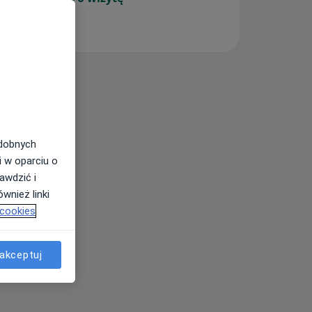
odobnych
i w oparciu o
awdzić i
wnież linki
 cookies
akceptuj