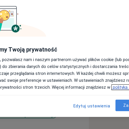
e Wrocławiu oraz Krakowskiej Wyższej
my Twoją prywatność
unek : Kosmetologia i Medycyna
lskiego Towarzystwa
, pozwalasz nam i naszym partnerom używać plików cookie (lub p
) do zbierania danych do celów statystycznych i dostarczania treśc
zaje przeglądania stron internetowych. W każdej chwili możesz spr
ologii, Wenerologii i Alergologii we
wać swoje preferencje w ustawieniach. W ustawieniach znajdziesz ró
prywatności stron trzecich. Więcej informacji znajdziesz w
polityka
o Uniwersytetu Medycznego.
ałam z wyróżnieniem stopień doktora
i etiologicznymi, immunologicznymi i
Za
Edytuj ustawienia
Jestem współautorką wielu prac
ntaktowe zapalenie skóry
more_diseases
icencjackich.