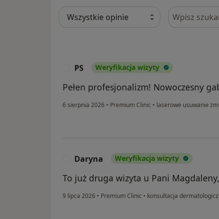
Szukaj w opi
PS
Weryfikacja wizyty
P
Pełen profesjonalizm! Nowoczesny ga
6 sierpnia 2026
•
Premium Clinic
•
laserowe usuwanie zm
Daryna
Weryfikacja wizyty
D
To już druga wizyta u Pani Magdaleny,
9 lipca 2026
•
Premium Clinic
•
konsultacja dermatologic