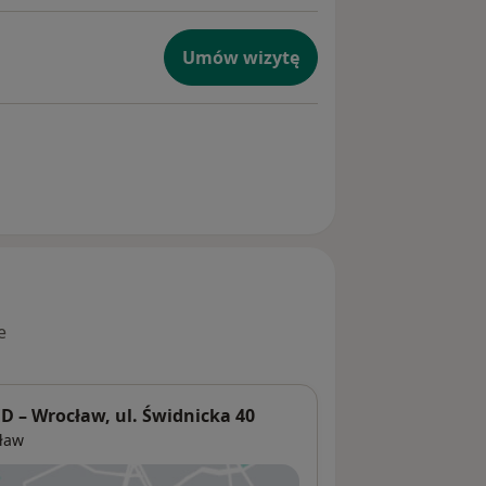
Umów wizytę
e
– Wrocław, ul. Świdnicka 40
ław