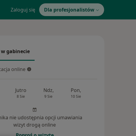
Zaloguj się
Dla profesjonalistów
 w gabinecie
 gabinecie
acja online
cja online
Jutro
Ndz,
Pon,
Wt,
Śr,
8 Sie
9 Sie
10 Sie
11 Sie
12 Si
inika nie udostępnia opcji umawiania
wizyt drogą online
Poproś o wizytę