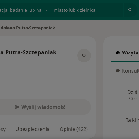
acja, badanie lub nazwisko
miasto lub dzielnica
dalena Putra-Szczepaniak
asto
a Putra-Szczepaniak
Wizyta
Wizyta w
ecjalizacjach
Konsult
Konsulta
Dziś
7 Sie
Wyślij wiadomość
Ta kl
esy
Ubezpieczenia
Opinie (422)