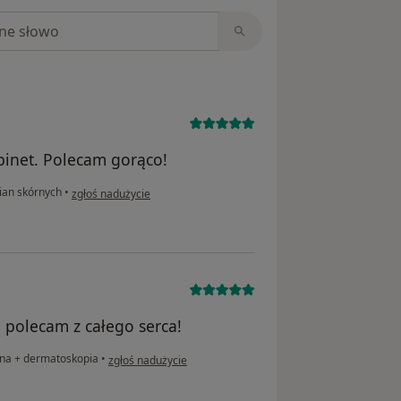
niach
binet. Polecam gorąco!
w opinii użytkownika PS
ian skórnych
•
zgłoś nadużycie
 polecam z całego serca!
w opinii użytkownika Daryna
zna + dermatoskopia
•
zgłoś nadużycie