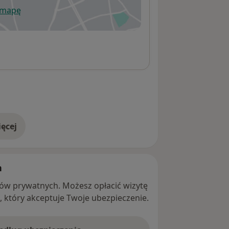
 mapę
wiera się w nowej karcie
ęcej
adresie
h
ntów prywatnych. Możesz opłacić wizytę
ę, który akceptuje Twoje ubezpieczenie.