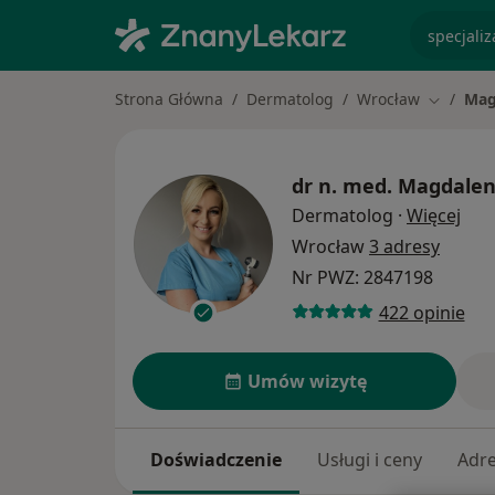
specjaliz
Strona Główna
Dermatolog
Wrocław
Mag
Zmień mi
dr n. med.
Magdalen
O sp
Dermatolog
·
Więcej
Wrocław
3 adresy
Nr PWZ: 2847198
422 opinie
Umów wizytę
Doświadczenie
Usługi i ceny
Adr