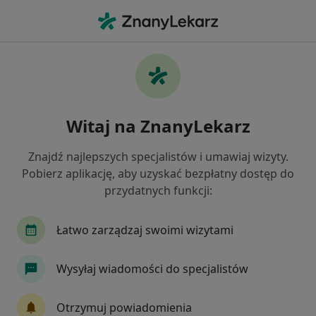
Me
Bielactwo • Wrocław, dolnośląskie
Filtry
• 1
Ubezpieczenie
Map
Bielactwo specjaliści w Wrocławiu
Witaj na ZnanyLekarz
Jak działają wyniki wyszukiwania
Znajdź najlepszych specjalistów i umawiaj wizyty.
Pobierz aplikację, aby uzyskać bezpłatny dostęp do
Jakiego specjalisty szukasz?
przydatnych funkcji:
Dermatolog
Lekarz wykonujący zabiegi medyc
Łatwo zarządzaj swoimi wizytami
Wysyłaj wiadomości do specjalistów
Otrzymuj powiadomienia