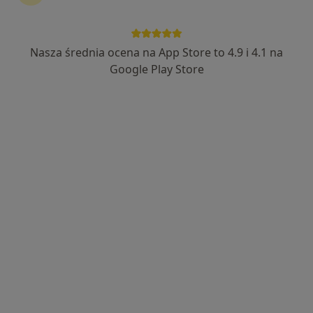
Nasza średnia ocena na App Store to 4.9 i 4.1 na
lek. Magdalena Zalewska
Google Play Store
·
Więcej
Dermatolog
621 opinii
Adres
Online
Semaforowa 87/U1, Wrocław
•
Mapa
Gabinet Dermatologiczny
Konsultacja dermatologiczna
350 zł
Specjalista nie oferuje umawiania online pod tym adresem.
Poproś o wizytę