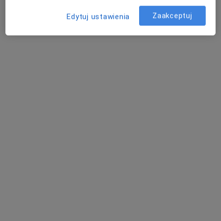
Chałupnicza 65a, Wrocław
•
Mapa
Krefft Clinic - surgery & skin
Zaakceptuj
Edytuj ustawienia
Konsultacja dermatologiczna
280 zł
Specjalista nie oferuje umawiania online pod tym adresem.
Poproś o wizytę
dr n. med. Beata Jastrząb-Miśkiewicz
Dermatolog, Lekarz wykonujący zabiegi medycyny
·
Więcej
estetycznej, Wenerolog
185 opinii