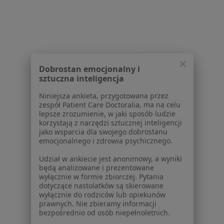
Poproś o wizytę
1
2
3
4
5
Dobrostan emocjonalny i
sztuczna inteligencja
Powiązane wyszukiwania
Niniejsza ankieta, przygotowana przez
W pobliżu Wrocławia
zespół Patient Care Doctoralia, ma na celu
lepsze zrozumienie, w jaki sposób ludzie
Bielactwo w Strzelinie
korzystają z narzędzi sztucznej inteligencji
jako wsparcia dla swojego dobrostanu
Bielactwo w Oławie
emocjonalnego i zdrowia psychicznego.
Bielactwo w Kiełczowie
Udział w ankiecie jest anonimowy, a wyniki
będą analizowane i prezentowane
Schorzenia w Wrocławiu
wyłącznie w formie zbiorczej. Pytania
dotyczące nastolatków są skierowane
łuszczyca w Wrocławiu
wyłącznie do rodziców lub opiekunów
prawnych. Nie zbieramy informacji
Atopowe zapalenie skóry w Wrocławiu
bezpośrednio od osób niepełnoletnich.
Trądzik różowaty w Wrocławiu