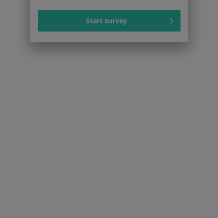
Start survey
Trądzik w Wrocławiu
Choroby skóry w Wrocławiu
Więcej (15)
Więcej w kategorii: Schorzenia w Wrocławiu
Bielactwo Specjaliści W Wrocławiu
Serwis
Regulamin
Polityka prywatności pacjentów
Polityka prywatności profesjonalistów