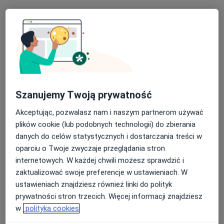
Specjalista nie oferuje umawiania online pod tym adresem.
Poproś o wizytę
Szanujemy Twoją prywatność
Akceptując, pozwalasz nam i naszym partnerom używać
plików cookie (lub podobnych technologii) do zbierania
danych do celów statystycznych i dostarczania treści w
oparciu o Twoje zwyczaje przeglądania stron
lek. Zuzanna Piętowska-Marczak
internetowych. W każdej chwili możesz sprawdzić i
·
Więcej
W trakcie specjalizacji (Dermatolog)
zaktualizować swoje preferencje w ustawieniach. W
106 opinii
ustawieniach znajdziesz również linki do polityk
Adres 1
Adres 2
prywatności stron trzecich. Więcej informacji znajdziesz
w
polityka cookies