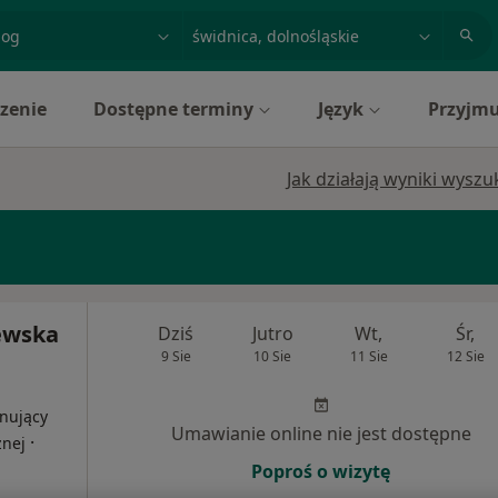
acja, badanie lub nazwisko
miasto lub dzielnica
zenie
Dostępne terminy
Język
Przyjmu
Jak działają wyniki wysz
zewska
Dziś
Jutro
Wt,
Śr,
9 Sie
10 Sie
11 Sie
12 Sie
onujący
Umawianie online nie jest dostępne
·
znej
Poproś o wizytę