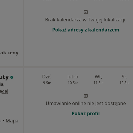
Brak kalendarza w Twojej lokalizacji.
Pokaż adresy z kalendarzem
rak ceny
auty
Dziś
Jutro
Wt,
Śr,
9 Sie
10 Sie
11 Sie
12 Sie
ia,
ęcej
Umawianie online nie jest dostępne
Pokaż profil
a
•
Mapa