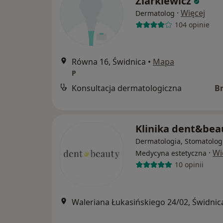
Ziarkiewicz
·
Więcej
Dermatolog
104 opinie
Równa 16, Świdnica
•
Mapa
P
Konsultacja dermatologiczna
B
Klinika dent&be
Dermatologia, Stomatolog
·
Wi
Medycyna estetyczna
10 opinii
Waleriana Łukasińskiego 24/02, Świdnic