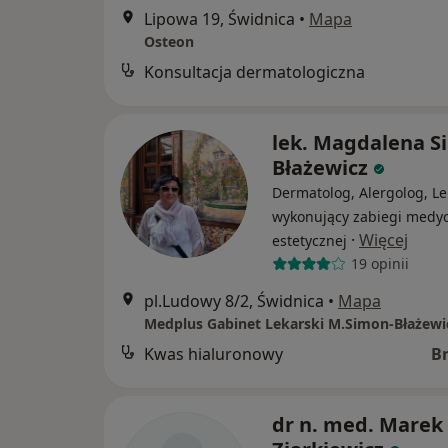
Lipowa 19, Świdnica
•
Mapa
Osteon
Konsultacja dermatologiczna
lek. Magdalena S
Błażewicz
Dermatolog, Alergolog, Le
wykonujący zabiegi medy
·
Więcej
estetycznej
19 opinii
pl.Ludowy 8/2, Świdnica
•
Mapa
Medplus Gabinet Lekarski M.Simon-Błażewi
Kwas hialuronowy
B
dr n. med. Marek