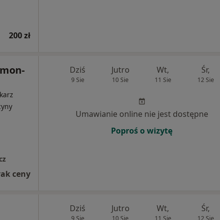
200 zł
imon-
Dziś
Jutro
Wt,
Śr,
9 Sie
10 Sie
11 Sie
12 Sie
karz
cyny
Umawianie online nie jest dostępne
Poproś o wizytę
cz
rak ceny
Dziś
Jutro
Wt,
Śr,
9 Sie
10 Sie
11 Sie
12 Sie