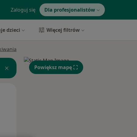
Zaloguj się
Dla profesjonalistów
je dzieci
Więcej filtrów
ukiwania
Powiększ mapę
Czw,
Pt,
Sob,
13 Sie
14 Sie
15 Sie