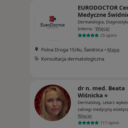
EURODOCTOR Ce
Medyczne Świdni
Dermatologia, Diagnostyk
·
Więcej
Interna
25 opinii
Polna Droga 15/4u, Świdnica
•
Mapa
Konsultacja dermatologiczna
dr n. med. Beata
Wiśnicka
Dermatolog, Lekarz wykon
zabiegi medycyny estetyc
Więcej
117 opinii