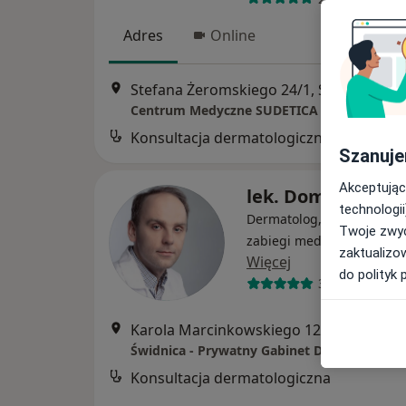
Adres
Online
Stefana Żeromskiego 24/1, Świdnica
•
M
Centrum Medyczne SUDETICA sp. z o.o.
Konsultacja dermatologiczna
Szanuje
Akceptując
lek. Dominik Moc
technologii
Dermatolog, Lekarz wykon
Twoje zwyc
zabiegi medycyny estetyc
zaktualizo
Więcej
do polityk 
367 opinii
Karola Marcinkowskiego 12 specjalistyczne gabinety lekarskie Świdnica, Ś
Świdnica - Prywatny Gabinet Dermatologic
Konsultacja dermatologiczna