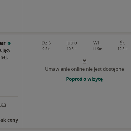
er
Dziś
Jutro
Wt,
Śr,
9 Sie
10 Sie
11 Sie
12 Sie
ujący
nej,
Umawianie online nie jest dostępne
Poproś o wizytę
pa
rak ceny