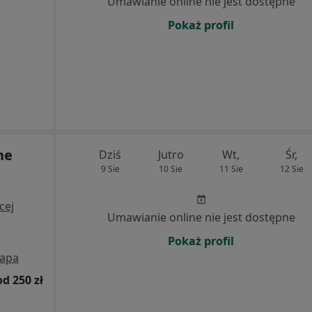
Umawianie online nie jest dostępne
Pokaż profil
ne
Dziś
Jutro
Wt,
Śr,
9 Sie
10 Sie
11 Sie
12 Sie
cej
Umawianie online nie jest dostępne
Pokaż profil
apa
od 250 zł