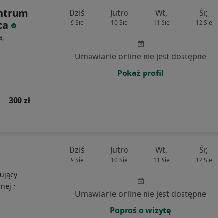
ntrum
Dziś
Jutro
Wt,
Śr,
ca
9 Sie
10 Sie
11 Sie
12 Sie
a,
Umawianie online nie jest dostępne
Pokaż profil
300 zł
Dziś
Jutro
Wt,
Śr,
9 Sie
10 Sie
11 Sie
12 Sie
ujący
·
znej
Umawianie online nie jest dostępne
Poproś o wizytę