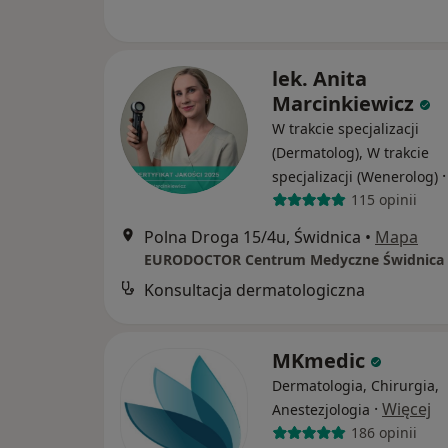
lek. Anita
Marcinkiewicz
W trakcie specjalizacji
(Dermatolog), W trakcie
specjalizacji (Wenerolog)
115 opinii
Polna Droga 15/4u, Świdnica
•
Mapa
EURODOCTOR Centrum Medyczne Świdnica
Konsultacja dermatologiczna
MKmedic
Dermatologia, Chirurgia,
·
Więcej
Anestezjologia
186 opinii