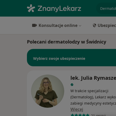
specjaliz
Konsultacje online
Ubezpiec
Polecani dermatolodzy w Świdnicy
Wybierz swoje ubezpieczenie
lek. Julia Rymas
W trakcie specjalizacji
(Dermatolog), Lekarz wyk
zabiegi medycyny estetyc
Więcej
21 opinii