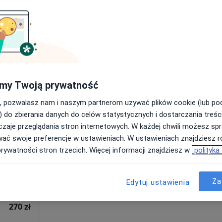
apa
od 250 zł
my Twoją prywatność
, pozwalasz nam i naszym partnerom używać plików cookie (lub p
ny
Dziś
Jutro
Wt,
Śr,
) do zbierania danych do celów statystycznych i dostarczania treśc
9 Sie
10 Sie
11 Sie
12 Sie
ujący
zaje przeglądania stron internetowych. W każdej chwili możesz spr
·
znej
wać swoje preferencje w ustawieniach. W ustawieniach znajdziesz ró
prywatności stron trzecich. Więcej informacji znajdziesz w
polityka
Umawianie online nie jest dostępne
Poproś o wizytę
widnica
•
Mapa
Za
Edytuj ustawienia
zny
270 zł