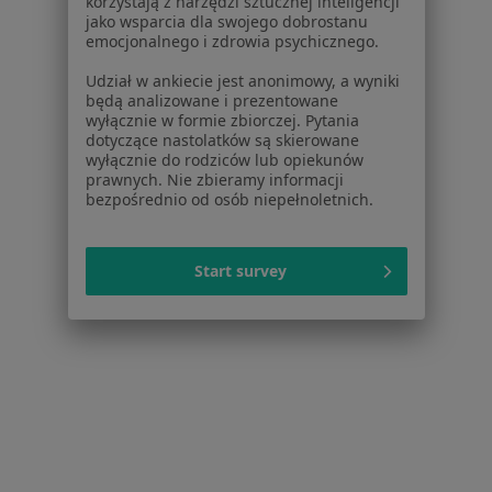
Specjalista nie oferuje umawiania online pod tym adresem.
korzystają z narzędzi sztucznej inteligencji
jako wsparcia dla swojego dobrostanu
emocjonalnego i zdrowia psychicznego.
Poproś o wizytę
Udział w ankiecie jest anonimowy, a wyniki
będą analizowane i prezentowane
wyłącznie w formie zbiorczej. Pytania
dotyczące nastolatków są skierowane
wyłącznie do rodziców lub opiekunów
prawnych. Nie zbieramy informacji
bezpośrednio od osób niepełnoletnich.
Start survey
lek. Anna Żbikowska-Kostrzewa
Dermatolog, Lekarz wykonujący zabiegi medycyny
·
Więcej
estetycznej, Wenerolog
659 opinii
Konsultacja dermatologiczna (weekend)
350 zł
Specjalista nie oferuje umawiania online pod tym adresem.