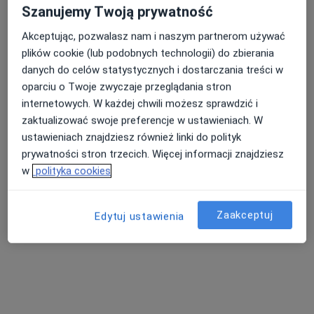
Szanujemy Twoją prywatność
dermatolog
Brak dostępnych specjalistów z wolnymi terminami w tym centrum medycznym.
Akceptując, pozwalasz nam i naszym partnerom używać
plików cookie (lub podobnych technologii) do zbierania
Pokaż profil
danych do celów statystycznych i dostarczania treści w
oparciu o Twoje zwyczaje przeglądania stron
internetowych. W każdej chwili możesz sprawdzić i
zaktualizować swoje preferencje w ustawieniach. W
ustawieniach znajdziesz również linki do polityk
prywatności stron trzecich. Więcej informacji znajdziesz
w
polityka cookies
Zaakceptuj
Edytuj ustawienia
dr n. med. Amelia Głowaczewska
W trakcie specjalizacji (Dermatolog), Lekarz wykonujący
·
Więcej
zabiegi medycyny estetycznej
34 opinie
Królewiecka 161, lok.14, Wrocław
•
Mapa