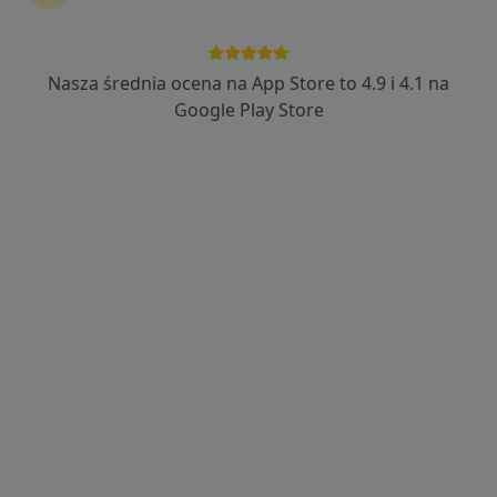
Bezpieczne płatności
lek. Robert Kisiel
Nasza średnia ocena na App Store to 4.9 i 4.1 na
·
Więcej
Dermatolog
Google Play Store
311 opinii
Królewiecka 161/1, Wrocław
•
Mapa
GOYA Medical
Konsultacja dermatologiczna
250 zł
Specjalista nie oferuje umawiania online pod tym adresem.
Poproś o wizytę