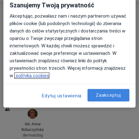
Szanujemy Twoją prywatność
Akceptując, pozwalasz nam i naszym partnerom używać
plików cookie (lub podobnych technologii) do zbierania
danych do celów statystycznych i dostarczania treści w
oparciu o Twoje zwyczaje przeglądania stron
internetowych. W każdej chwili możesz sprawdzić i
zaktualizować swoje preferencje w ustawieniach. W
Benamed Centrum Medyczne
ustawieniach znajdziesz również linki do polityk
·
Więcej
prywatności stron trzecich. Więcej informacji znajdziesz
Dermatologia, Interna, Hipertensjologia
w
polityka cookies
120 opinii
ul.Strachocińska 159, Wrocław
•
Mapa
Zaakceptuj
Edytuj ustawienia
Konsultacja dermatologiczna
250 zł
lek. Anna
Robaczyńska
dermatolog