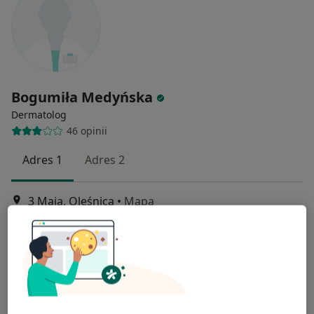
Bogumiła Medyńska
Dermatolog
46 opinii
Adres 1
Adres 2
3 Maja, Oleśnica
•
Mapa
Przychodnie EuroMediCare Oleśnica, Syców, Bierutów
Konsultacja dermatologiczna
250 zł
Specjalista nie oferuje umawiania online pod tym adresem.
Poproś o wizytę