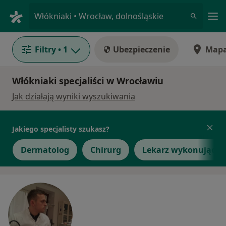
Me
Włókniaki • Wrocław, dolnośląskie
Filtry
• 1
Ubezpieczenie
Map
Włókniaki specjaliści w Wrocławiu
Jak działają wyniki wyszukiwania
Jakiego specjalisty szukasz?
Dermatolog
Chirurg
Lekarz wykonujący z