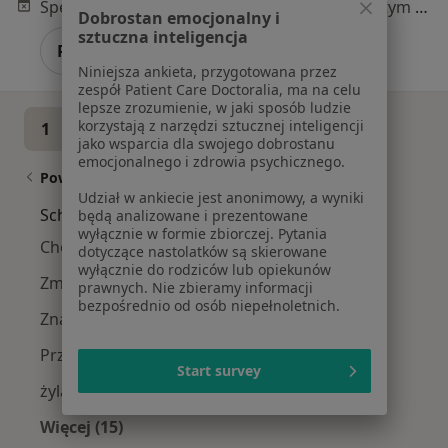
Specjalista nie oferuje umawiania online pod tym adresem.
Dobrostan emocjonalny i
sztuczna inteligencja
Poproś o wizytę
Niniejsza ankieta, przygotowana przez
zespół Patient Care Doctoralia, ma na celu
lepsze zrozumienie, w jaki sposób ludzie
korzystają z narzędzi sztucznej inteligencji
1
2
3
4
5
6
7
jako wsparcia dla swojego dobrostanu
emocjonalnego i zdrowia psychicznego.
Powiązane wyszukiwania
Udział w ankiecie jest anonimowy, a wyniki
Schorzenia w Wrocławiu
będą analizowane i prezentowane
wyłącznie w formie zbiorczej. Pytania
Choroby chirurgiczne w Wrocławiu
dotyczące nastolatków są skierowane
wyłącznie do rodziców lub opiekunów
Zmiany skórne w Wrocławiu
prawnych. Nie zbieramy informacji
bezpośrednio od osób niepełnoletnich.
Znamiona w Wrocławiu
Przepuklina w Wrocławiu
Start survey
żylaki kończyn dolnych w Wrocławiu
Więcej (15)