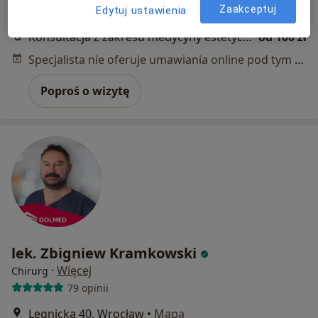
Zaakceptuj
Edytuj ustawienia
Dr Agata Postek
Konsultacja z zakresu medycyny estetycznej
od 100 zł
Specjalista nie oferuje umawiania online pod tym adresem.
Poproś o wizytę
lek. Zbigniew Kramkowski
·
Więcej
Chirurg
79 opinii
Legnicka 40, Wrocław
•
Mapa