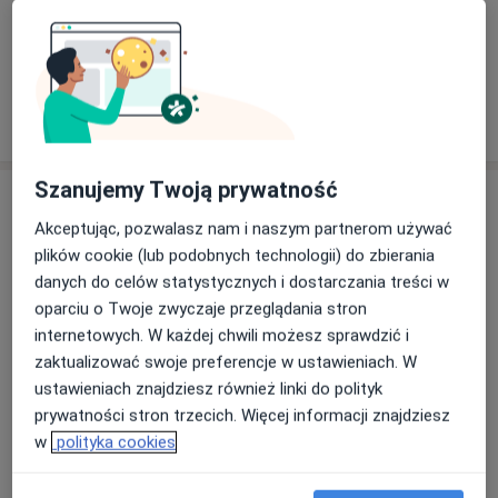
Konsultacja chirurgiczna
od 300 zł
Specjalista nie oferuje umawiania online pod tym adresem.
Poproś o wizytę
Szanujemy Twoją prywatność
Akceptując, pozwalasz nam i naszym partnerom używać
plików cookie (lub podobnych technologii) do zbierania
danych do celów statystycznych i dostarczania treści w
oparciu o Twoje zwyczaje przeglądania stron
internetowych. W każdej chwili możesz sprawdzić i
zaktualizować swoje preferencje w ustawieniach. W
Bezpieczne płatności
ustawieniach znajdziesz również linki do polityk
lek. Agata Postek
prywatności stron trzecich. Więcej informacji znajdziesz
Lekarz wykonujący zabiegi medycyny estetycznej
w
polityka cookies
124 opinie
Kiełczowska 70, Wrocław
•
Mapa