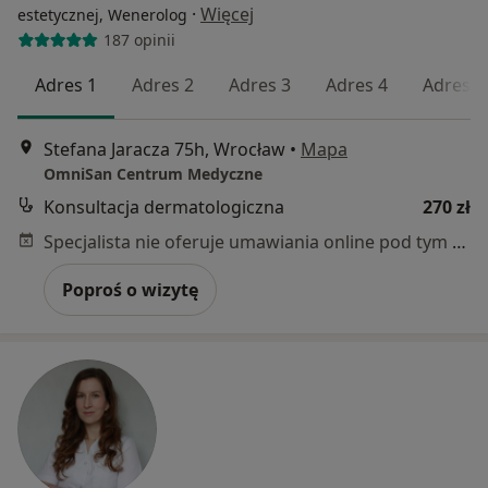
·
Więcej
estetycznej, Wenerolog
187 opinii
Adres 1
Adres 2
Adres 3
Adres 4
Adres 5
Stefana Jaracza 75h, Wrocław
•
Mapa
OmniSan Centrum Medyczne
Konsultacja dermatologiczna
270 zł
Specjalista nie oferuje umawiania online pod tym adresem.
Poproś o wizytę