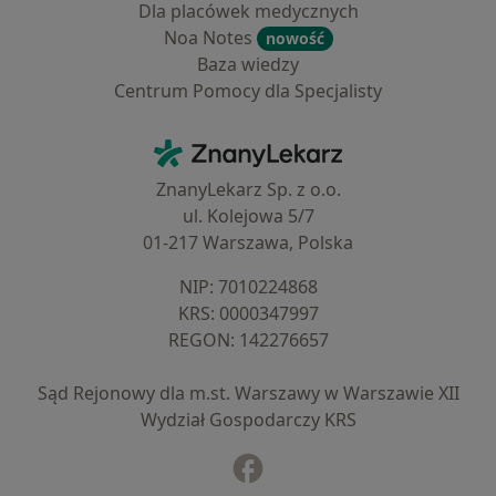
Dla placówek medycznych
Noa Notes
nowość
Baza wiedzy
Centrum Pomocy dla Specjalisty
Kontakt
ZnanyLekarz - Strona główna
ZnanyLekarz Sp. z o.o.
ul. Kolejowa 5/7
01-217 Warszawa, Polska
NIP: ⁠7010224868
KRS: ⁠0000347997
REGON: ⁠142276657
Sąd Rejonowy dla m.st. Warszawy w Warszawie XII
Wydział Gospodarczy KRS
Facebook
otwiera się w nowej karcie