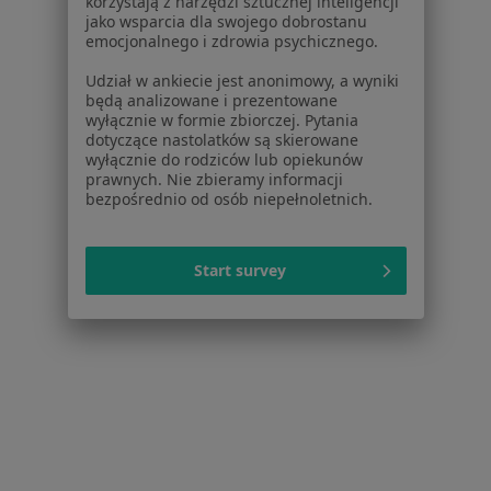
korzystają z narzędzi sztucznej inteligencji
jako wsparcia dla swojego dobrostanu
emocjonalnego i zdrowia psychicznego.
Udział w ankiecie jest anonimowy, a wyniki
będą analizowane i prezentowane
wyłącznie w formie zbiorczej. Pytania
dr n. med. Beata Jastrząb-Miśkiewicz
dotyczące nastolatków są skierowane
wyłącznie do rodziców lub opiekunów
Dermatolog, Lekarz wykonujący zabiegi medycyny
prawnych. Nie zbieramy informacji
·
Więcej
estetycznej, Wenerolog
bezpośrednio od osób niepełnoletnich.
185 opinii
Borowska 6 lok 2U, Wrocław
•
Mapa
Start survey
Softskin Medical Center
Konsultacja dermatologiczna
280 zł
Specjalista nie oferuje umawiania online pod tym adresem.
Poproś o wizytę