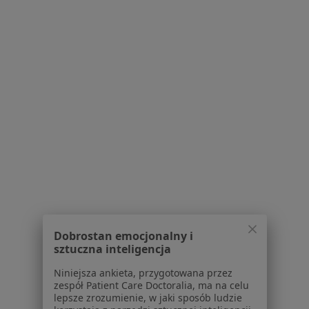
lek. Klaudia Knecht-Gurwin
·
Więcej
W trakcie specjalizacji (Dermatolog)
77 opinii
Adres 1
Adres 2
Brzozowa 2, Wrocław
•
Mapa
PRZYCHODNIA JAGODNO
Konsultacja dermatologiczna
250 zł
Specjalista nie oferuje umawiania online pod tym adresem.
Poproś o wizytę
Dobrostan emocjonalny i
sztuczna inteligencja
Niniejsza ankieta, przygotowana przez
zespół Patient Care Doctoralia, ma na celu
lepsze zrozumienie, w jaki sposób ludzie