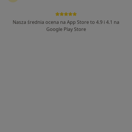
Wyróżniony
dr n. med. Radomir Reszke
Nasza średnia ocena na App Store to 4.9 i 4.1 na
·
Więcej
Dermatolog
Google Play Store
523 opinie
al. Wiśniowa 83 D-E, Wrocław
•
Mapa
OMNI Clinic Centrum Medyczne
Konsultacja dermatologiczna
280 zł
Specjalista nie oferuje umawiania online pod tym adresem.
Poproś o wizytę