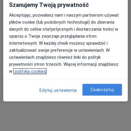
Konsultacja dermatologiczna
350 zł
Szanujemy Twoją prywatność
Specjalista nie oferuje umawiania online pod tym adresem.
Akceptując, pozwalasz nam i naszym partnerom używać
Poproś o wizytę
plików cookie (lub podobnych technologii) do zbierania
danych do celów statystycznych i dostarczania treści w
oparciu o Twoje zwyczaje przeglądania stron
internetowych. W każdej chwili możesz sprawdzić i
zaktualizować swoje preferencje w ustawieniach. W
ustawieniach znajdziesz również linki do polityk
prywatności stron trzecich. Więcej informacji znajdziesz
w
polityka cookies
lek. Regina Szuszkiewicz-Grobelak
Zaakceptuj
Edytuj ustawienia
·
Więcej
Dermatolog
514 opinii
Adres
Online