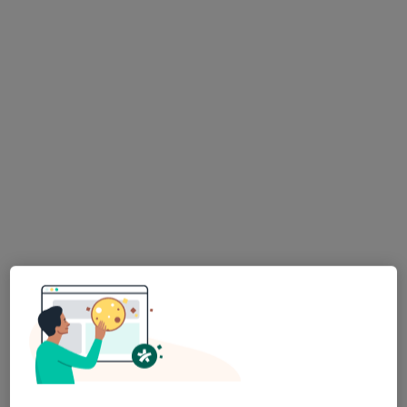
Poproś o wizytę
lek. Magdalena Zalewska
·
Więcej
Dermatolog
621 opinii
Adres
Online
Semaforowa 87/U1, Wrocław
•
Mapa
Gabinet Dermatologiczny