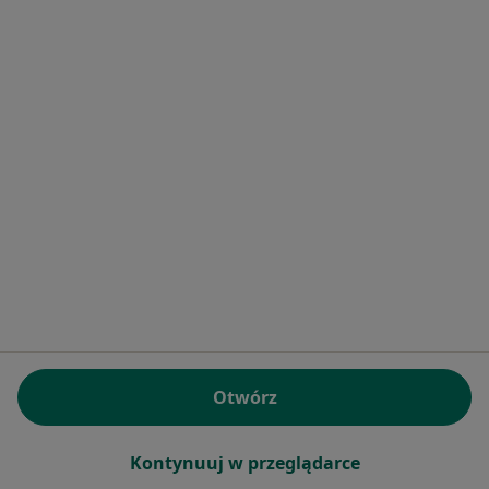
Krzycka 94, Wrocław
•
Mapa
Centrum Medyczne Mediconcept
Konsultacja dermatologiczna
280 zł
Specjalista nie oferuje umawiania online pod tym adresem.
Poproś o wizytę
Centrum Medyczne enel-med - oddział
Otwórz
Sagittarius Wrocław
·
Więcej
Dermatologia, Interna, Alergologia
Kontynuuj w przeglądarce
88 opinii