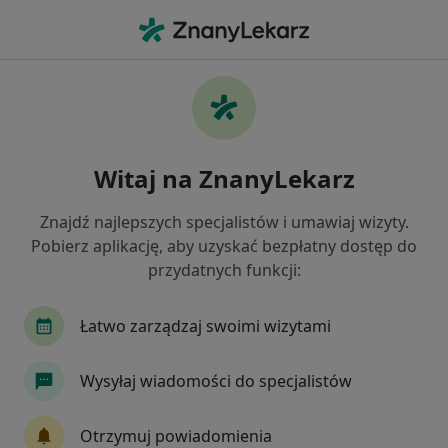
Me
Dermatolog • Krzyki, Wrocław, dolnośląskie
Filtry
Ubezpieczenie
Mapa
Dermatolodzy Wrocław Krzyki
Witaj na ZnanyLekarz
Jak działają wyniki wyszukiwania
Znajdź najlepszych specjalistów i umawiaj wizyty.
Pobierz aplikację, aby uzyskać bezpłatny dostęp do
Wybierz swoje ubezpieczenie
przydatnych funkcji:
Łatwo zarządzaj swoimi wizytami
Wysyłaj wiadomości do specjalistów
Otrzymuj powiadomienia