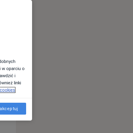
Śr,
Czw,
Pt,
12 Sie
13 Sie
14 Sie
odobnych
i w oparciu o
awdzić i
wnież linki
 cookies
akceptuj
Śr,
Czw,
Pt,
12 Sie
13 Sie
14 Sie