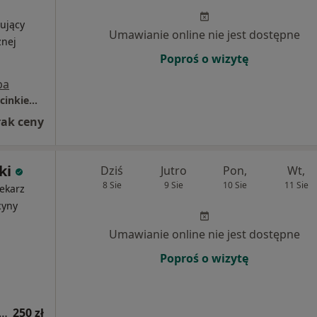
ujący
Umawianie online nie jest dostępne
znej
Poproś o wizytę
pa
Indywidualna Praktyka Lekarska Marta Marcinkiewicz
rak ceny
ki
Dziś
Jutro
Pon,
Wt,
8 Sie
9 Sie
10 Sie
11 Sie
ekarz
cyny
Umawianie online nie jest dostępne
Poproś o wizytę
tacja dermatologiczna (pierwsza wizyta)
250 zł