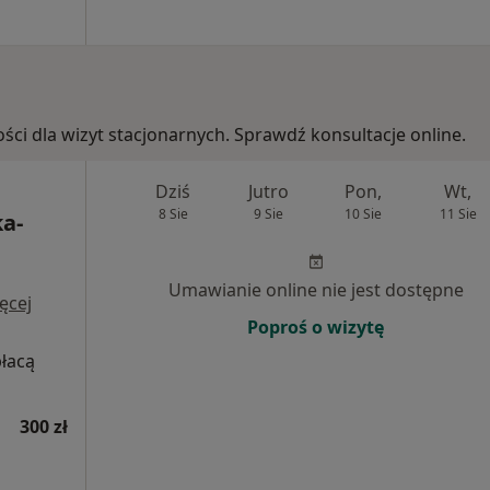
ości dla wizyt stacjonarnych. Sprawdź konsultacje online.
Dziś
Jutro
Pon,
Wt,
8 Sie
9 Sie
10 Sie
11 Sie
a-
Umawianie online nie jest dostępne
ęcej
Poproś o wizytę
płacą
300 zł