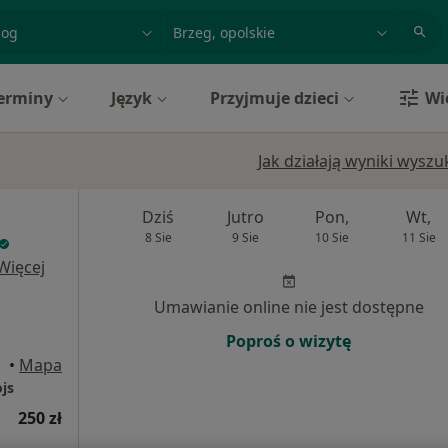
acja, badanie lub nazwisko
miasto lub dzielnica
erminy
Język
Przyjmuje dzieci
Wi
Jak działają wyniki wysz
Dziś
Jutro
Pon,
Wt,
8 Sie
9 Sie
10 Sie
11 Sie
Więcej
Umawianie online nie jest dostępne
Poproś o wizytę
•
Mapa
js
250 zł