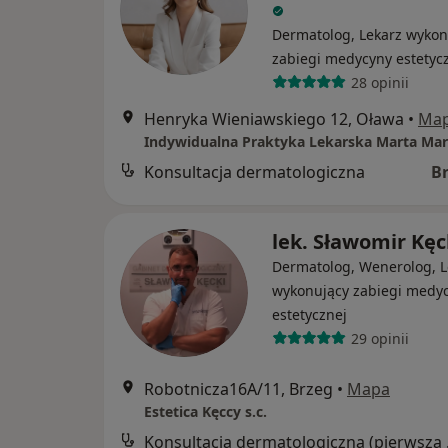
Dermatolog, Lekarz wykon
zabiegi medycyny estetyc
28 opinii
Henryka Wieniawskiego 12, Oława
•
Ma
Konsultacja dermatologiczna
B
lek. Sławomir Kęc
Dermatolog, Wenerolog, L
wykonujący zabiegi medy
estetycznej
29 opinii
Robotnicza16A/11, Brzeg
•
Mapa
Estetica Kęccy s.c.
Konsul