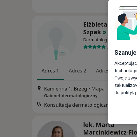
Elżbieta Machows
Szpak
Dermatolog
26 opinii
Szanuje
Akceptując
Adres 1
Adres 2
Adres 3
technologii
Twoje zwyc
zaktualizo
Kamienna 1, Brzeg
•
Mapa
do polityk 
Gabinet dermatologiczny
Konsultacja dermatologiczna
B
lek. Marta
Marcinkiewicz-Fl