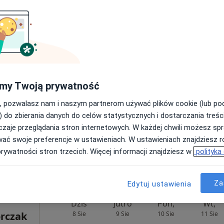
ka-
Dziś
Jutro
Pon,
Wt,
8 Sie
9 Sie
10 Sie
11 Sie
Umawianie online nie jest dostępne
my Twoją prywatność
Poproś o wizytę
, pozwalasz nam i naszym partnerom używać plików cookie (lub p
) do zbierania danych do celów statystycznych i dostarczania treśc
zaje przeglądania stron internetowych. W każdej chwili możesz spr
wać swoje preferencje w ustawieniach. W ustawieniach znajdziesz ró
prywatności stron trzecich. Więcej informacji znajdziesz w
polityka
rak ceny
Za
Edytuj ustawienia
Dziś
Jutro
Pon,
Wt,
orczak
8 Sie
9 Sie
10 Sie
11 Sie