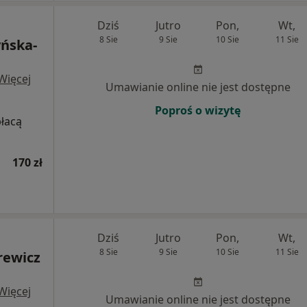
Dziś
Jutro
Pon,
Wt,
8 Sie
9 Sie
10 Sie
11 Sie
yńska-
Więcej
Umawianie online nie jest dostępne
Poproś o wizytę
płacą
170 zł
Dziś
Jutro
Pon,
Wt,
8 Sie
9 Sie
10 Sie
11 Sie
rewicz
Więcej
Umawianie online nie jest dostępne