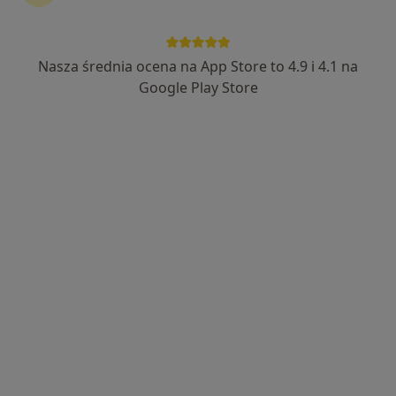
161 opinii
Konwaliowa 14, Milicz
•
Mapa
Centrum Medyczne Dr Zamirskiej (Milicz)
Nasza średnia ocena na App Store to 4.9 i 4.1 na
Konsultacja dermatologiczna
Brak ceny
Google Play Store
Specjalista nie oferuje umawiania online pod tym adresem.
Poproś o wizytę
dr n. med. Kalina Welz-Kubiak
·
Więcej
Dermatolog, Dermatolog dziecięcy, Wenerolog
181 opinii