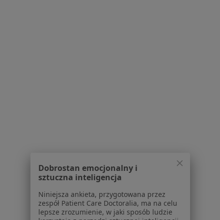
dr n. med. Joanna Szyfter-Harris
·
Więcej
Dermatolog
790 opinii
Konsultacja dermatologiczna
200 zł
Specjalista nie oferuje umawiania online pod tym adresem.
Poproś o wizytę
Dobrostan emocjonalny i
sztuczna inteligencja
Niniejsza ankieta, przygotowana przez
zespół Patient Care Doctoralia, ma na celu
Bezpieczne płatności
lepsze zrozumienie, w jaki sposób ludzie