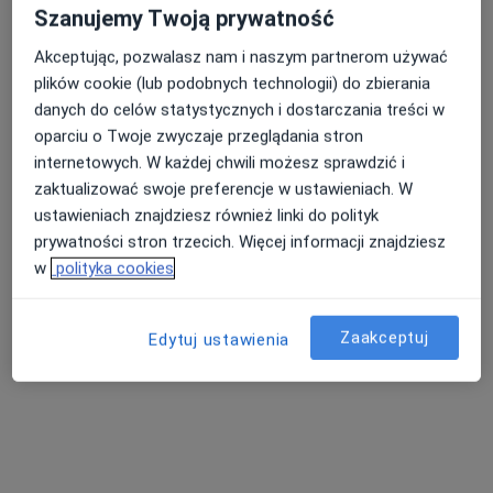
·
Więcej
Szanujemy Twoją prywatność
34 opinie
Akceptując, pozwalasz nam i naszym partnerom używać
Konwaliowa 14, Milicz
•
Mapa
plików cookie (lub podobnych technologii) do zbierania
Centrum Medyczne dr Zamirskiej
danych do celów statystycznych i dostarczania treści w
Specjalista nie oferuje umawiania online pod tym adresem.
oparciu o Twoje zwyczaje przeglądania stron
internetowych. W każdej chwili możesz sprawdzić i
Poproś o wizytę
zaktualizować swoje preferencje w ustawieniach. W
ustawieniach znajdziesz również linki do polityk
prywatności stron trzecich. Więcej informacji znajdziesz
w
polityka cookies
Zaakceptuj
Edytuj ustawienia
lek. Alicja Grodzińska
Dermatolog
13 opinii