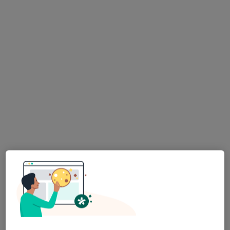
46 opinii
Grota Roweckiego 1, Milicz
•
Mapa
Centrum Usług Stomatologicznych
Konsultacja dermatologiczna
Brak ceny
Specjalista nie oferuje umawiania online pod tym adresem.
Poproś o wizytę
dr n. med. Aleksandra Zamirska
Dermatolog, Lekarz wykonujący zabiegi medycyny estetycznej