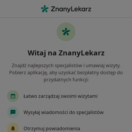
Me
Dermatolog • Milicz, dolnośląskie
Filtry
Mapa
Polecani dermatolodzy w Miliczu
Witaj na ZnanyLekarz
Jak działają wyniki wyszukiwania
Znajdź najlepszych specjalistów i umawiaj wizyty.
Pobierz aplikację, aby uzyskać bezpłatny dostęp do
przydatnych funkcji:
Łatwo zarządzaj swoimi wizytami
Wysyłaj wiadomości do specjalistów
dr n. med. Julia Seniuta
·
Więcej
Dermatolog, Pediatra, Dermatolog dziecięcy
Otrzymuj powiadomienia