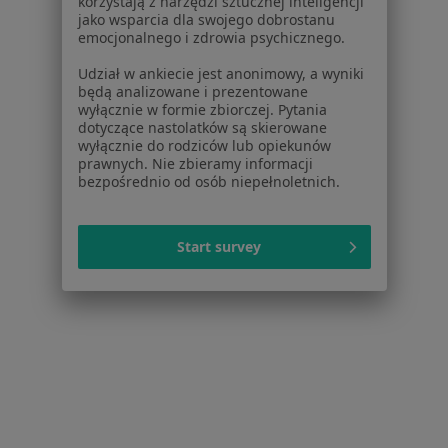
lek. Magdalena Łyko
korzystają z narzędzi sztucznej inteligencji
jako wsparcia dla swojego dobrostanu
W trakcie specjalizacji (Dermatolog), W trakcie specjalizacji
emocjonalnego i zdrowia psychicznego.
·
Więcej
(Wenerolog)
Udział w ankiecie jest anonimowy, a wyniki
71 opinii
będą analizowane i prezentowane
wyłącznie w formie zbiorczej. Pytania
Konsultacja online
250 zł
dotyczące nastolatków są skierowane
Specjalista nie oferuje umawiania online pod tym adresem.
wyłącznie do rodziców lub opiekunów
prawnych. Nie zbieramy informacji
bezpośrednio od osób niepełnoletnich.
Poproś o wizytę
Start survey
Bezpieczne płatności
lek. Ewa Kopycińska