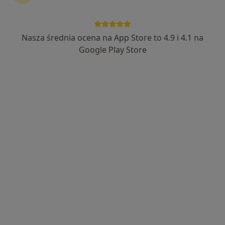
Nasza średnia ocena na App Store to 4.9 i 4.1 na
Joanna Berny-Moreno
Google Play Store
Dermatolog, Lekarz wykonujący zabiegi medycyny estetycznej
·
Więcej
126 opinii
Adres 1
Adres 2
Bacciarellego Marcelego 8A/II, Wrocław
•
Mapa
INDYWIDUALNA SPECJALISTYCZNA PRAKTYKA LEKARSKA JOANNA BERNY-MORENO
Konsultacja dermatologiczna dzieci
280 zł
Specjalista nie oferuje umawiania online pod tym adresem.
Poproś o wizytę