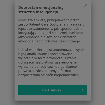
Wrocławiu
Dobrostan emocjonalny i
sztuczna inteligencja
Konsultacja internistyczna w Wrocławiu
Niniejsza ankieta, przygotowana przez
Dermatoskopia – ocena znamion, guzków
zespół Patient Care Doctoralia, ma na celu
skórnych w Wrocławiu
lepsze zrozumienie, w jaki sposób ludzie
korzystają z narzędzi sztucznej inteligencji
Więcej (15)
jako wsparcia dla swojego dobrostanu
Więcej w kategorii: Usługi w Wrocławiu
emocjonalnego i zdrowia psychicznego.
Popularne specjalizacje
Udział w ankiecie jest anonimowy, a wyniki
będą analizowane i prezentowane
Psycholodzy w Wrocławiu
wyłącznie w formie zbiorczej. Pytania
dotyczące nastolatków są skierowane
Stomatolodzy w Wrocławiu
wyłącznie do rodziców lub opiekunów
prawnych. Nie zbieramy informacji
Interniści w Wrocławiu
bezpośrednio od osób niepełnoletnich.
Fizjoterapeuci w Wrocławiu
Psychoterapeuci w Wrocławiu
Start survey
Więcej (15)
Więcej w kategorii: Popularne specjalizacje