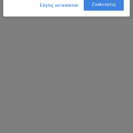
Centrum Medyczne POLMED Oddział Wrocław
Zaakceptuj
Edytuj ustawienia
Konsultacja dermatologiczna dzieci
300 zł
Specjalista nie oferuje umawiania online pod tym adresem.
Poproś o wizytę
lek. Magdalena Kotewicz
·
Więcej
Dermatolog
103 opinie
Podwale 83/7.3, Wrocław
•
Mapa
GINEMEDICA