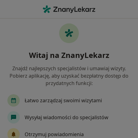
Me
Konsultacja Dermatologiczna Dzieci • Wrocław, dolnośląskie
Filtry
• 1
Ubezpieczenie
Map
Konsultacja dermatologiczna dzieci
Witaj na ZnanyLekarz
specjaliści w Wrocławiu
Jak działają wyniki wyszukiwania
Znajdź najlepszych specjalistów i umawiaj wizyty.
Pobierz aplikację, aby uzyskać bezpłatny dostęp do
przydatnych funkcji:
Jakiego specjalisty szukasz?
Dermatolog
Lekarz wykonujący zabiegi medyc
Łatwo zarządzaj swoimi wizytami
Wysyłaj wiadomości do specjalistów
Otrzymuj powiadomienia