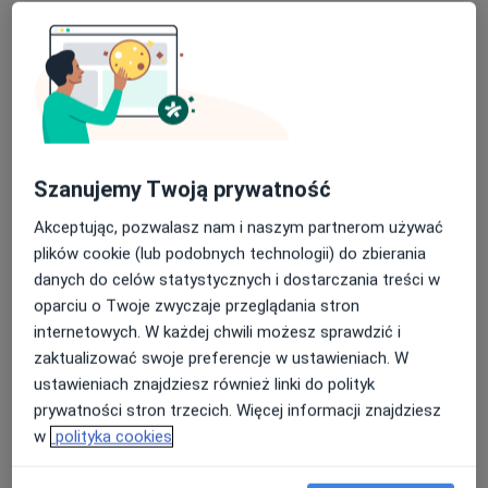
Szanujemy Twoją prywatność
Akceptując, pozwalasz nam i naszym partnerom używać
Bezpieczne płatności
plików cookie (lub podobnych technologii) do zbierania
lek. Bożena Racławska
danych do celów statystycznych i dostarczania treści w
Dermatolog, Lekarz wykonujący zabiegi medycyny estetycznej
oparciu o Twoje zwyczaje przeglądania stron
·
Więcej
internetowych. W każdej chwili możesz sprawdzić i
698 opinii
zaktualizować swoje preferencje w ustawieniach. W
ustawieniach znajdziesz również linki do polityk
Adres 1
Adres 2
prywatności stron trzecich. Więcej informacji znajdziesz
w
polityka cookies
Grabiszyńska 208, Wrocław
•
Mapa