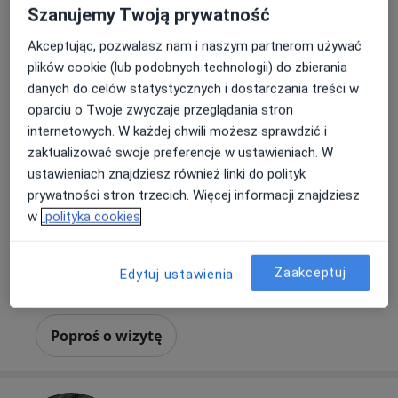
Szanujemy Twoją prywatność
Akceptując, pozwalasz nam i naszym partnerom używać
plików cookie (lub podobnych technologii) do zbierania
danych do celów statystycznych i dostarczania treści w
oparciu o Twoje zwyczaje przeglądania stron
internetowych. W każdej chwili możesz sprawdzić i
lek. Michał Włodarczyk
zaktualizować swoje preferencje w ustawieniach. W
·
Więcej
Dermatolog, Wenerolog
ustawieniach znajdziesz również linki do polityk
399 opinii
prywatności stron trzecich. Więcej informacji znajdziesz
w
polityka cookies
Szewska 81/2, Wrocław
•
Mapa
Prywatny Gabinet Dermatologiczny i Terapii Laserowej
Konsultacja dermatologiczna
290 zł
Zaakceptuj
Edytuj ustawienia
Specjalista nie oferuje umawiania online pod tym adresem.
Poproś o wizytę