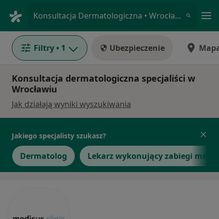
Me
Konsultacja Dermatologiczna • Wrocław, dolnośląskie
Filtry
• 1
Ubezpieczenie
Map
Konsultacja dermatologiczna specjaliści w
Wrocławiu
Jak działają wyniki wyszukiwania
Jakiego specjalisty szukasz?
Dermatolog
Lekarz wykonujący zabiegi medyc