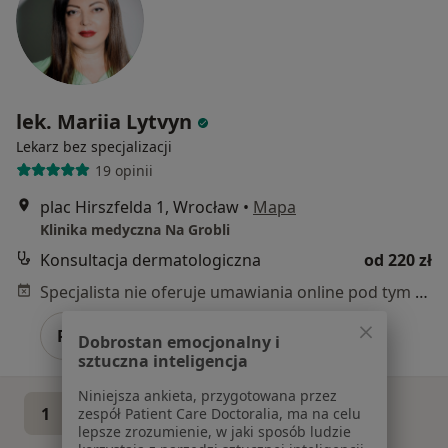
lek. Mariia Lytvyn
Lekarz bez specjalizacji
19 opinii
plac Hirszfelda 1, Wrocław
•
Mapa
Klinika medyczna Na Grobli
Konsultacja dermatologiczna
od 220 zł
Specjalista nie oferuje umawiania online pod tym adresem.
Poproś o wizytę
Dobrostan emocjonalny i
sztuczna inteligencja
Niniejsza ankieta, przygotowana przez
1
2
3
4
5
...
13
zespół Patient Care Doctoralia, ma na celu
lepsze zrozumienie, w jaki sposób ludzie