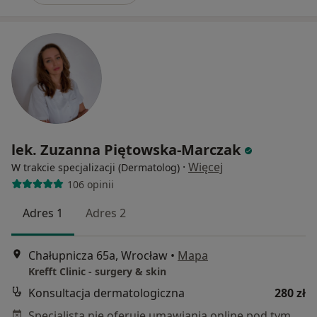
lek. Zuzanna Piętowska-Marczak
·
Więcej
W trakcie specjalizacji (Dermatolog)
106 opinii
Adres 1
Adres 2
Chałupnicza 65a, Wrocław
•
Mapa
Krefft Clinic - surgery & skin
Konsultacja dermatologiczna
280 zł
Specjalista nie oferuje umawiania online pod tym adresem.