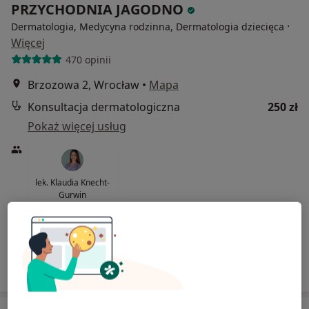
PRZYCHODNIA JAGODNO
·
Dermatologia, Medycyna rodzinna, Dermatologia dziecięca
Więcej
470 opinii
Brzozowa 2, Wrocław
•
Mapa
Konsultacja dermatologiczna
250 zł
Pokaż więcej usług
lek. Klaudia Knecht-
Gurwin
dermatolog
Brak dostępnych specjalistów z wolnymi terminami w tym centrum medycznym.
Pokaż profil