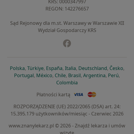
KRS: ⁠0000347997
REGON: ⁠142276657
Sąd Rejonowy dla m.st. Warszawy w Warszawie XII
Wydział Gospodarczy KRS
Facebook
otwiera się w nowej karcie
otwiera się w nowej karcie
otwiera się w nowej karcie
otwiera się w nowej karcie
otwiera się w nowej karci
otwiera się
otwi
Polska
,
Türkiye
,
España
,
Italia
,
Deutschland
,
Česko
,
otwiera się w nowej karcie
otwiera się w nowej karcie
otwiera się w nowej karcie
otwiera się w nowej kar
otwiera się 
otwier
Portugal
,
México
,
Chile
,
Brasil
,
Argentina
,
Perú
,
otwiera się w nowej karc
Colombia
Płatności kartą
ROZPORZĄDZENIE (UE) 2022/2065 (DSA) art. 24:
15.395.179 użytkowników/miesiąc - Czerwiec 2026
www.znanylekarz.pl © 2026 - Znajdź lekarza i umów
wizytę