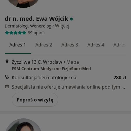
dr n. med. Ewa Wójcik
·
Więcej
Dermatolog, Wenerolog
39 opinii
Adres 1
Adres 2
Adres 3
Adres 4
Adres 5
Życzliwa 13 C, Wrocław
•
Mapa
FSM Centrum Medyczne FizjoSportMed
Konsultacja dermatologiczna
280 zł
Specjalista nie oferuje umawiania online pod tym adresem.
Poproś o wizytę