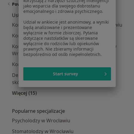
korzystają z narzędzi sztucznej inteligencji
Powiązane wyszukiwania
jako wsparcia dla swojego dobrostanu
emocjonalnego i zdrowia psychicznego.
Usługi w Wrocławiu
Udział w ankiecie jest anonimowy, a wyniki
Konsultacja dermatologiczna dzieci w Wrocławiu
będą analizowane i prezentowane
wyłącznie w formie zbiorczej. Pytania
Konsultacja chirurgiczna w Wrocławiu
dotyczące nastolatków są skierowane
wyłącznie do rodziców lub opiekunów
Konsultacja z zakresu medycyny estetycznej w
prawnych. Nie zbieramy informacji
Wrocławiu
bezpośrednio od osób niepełnoletnich.
Konsultacja internistyczna w Wrocławiu
Start survey
Dermatoskopia – ocena znamion, guzków
skórnych w Wrocławiu
Więcej (15)
Więcej w kategorii: Usługi w Wrocławiu
Popularne specjalizacje
Psycholodzy w Wrocławiu
Stomatolodzy w Wrocławiu