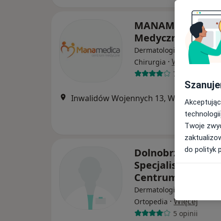
MANAMEDICA Ce
Medyczne
Dermatologia, Psychiatria,
·
Więcej
Chirurgia
7 opinii
Szanuje
Inwalidów Wojennych 13, Wołów
•
Map
Akceptując
technologii
Twoje zwyc
zaktualizo
do polityk 
Dolnobrzeskie
Specjalistyczne
Centrum Medycz
Dermatologia, Ginekologia
·
Więcej
Ortopedia
5 opinii