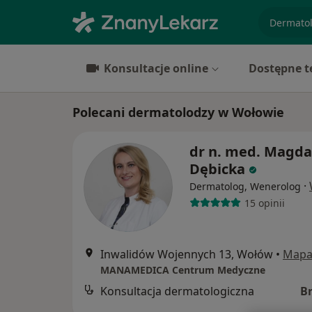
specjaliz
Konsultacje online
Dostępne t
Polecani dermatolodzy w Wołowie
dr n. med. Magda
Dębicka
·
Dermatolog, Wenerolog
15 opinii
Inwalidów Wojennych 13, Wołów
•
Map
MANAMEDICA Centrum Medyczne
Konsultacja dermatologiczna
B