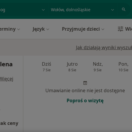
acja, badanie lub nazwisko
miasto lub dzielnica
erminy
Język
Przyjmuje dzieci
Wi
Jak działają wyniki wysz
lena
Dziś
Jutro
Ndz,
Pon,
7 Sie
8 Sie
9 Sie
10 Sie
Więcej
Umawianie online nie jest dostępne
Poproś o wizytę
a
rak ceny