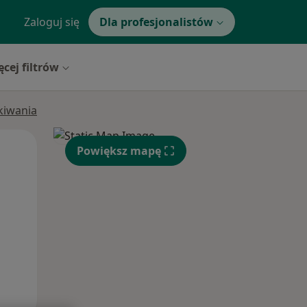
Zaloguj się
Dla profesjonalistów
ęcej filtrów
ukiwania
Wt,
Śr,
Czw,
Powiększ mapę
11 Sie
12 Sie
13 Sie