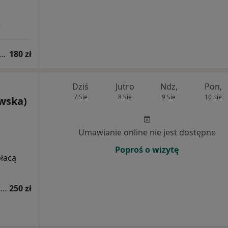
3
tacja z zakresu medycyny estetycznej
180 zł
Dziś
Jutro
Ndz,
Pon,
7 Sie
8 Sie
9 Sie
10 Sie
owska)
Umawianie online nie jest dostępne
Poproś o wizytę
płacą
Konsultacja dermatologiczna - leczenie trądziku
250 zł