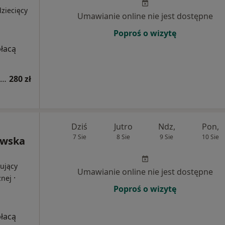
ziecięcy
Umawianie online nie jest dostępne
Poproś o wizytę
płacą
Konsultacja dermatologiczna online (kolejna wizyta)
280 zł
Dziś
Jutro
Ndz,
Pon,
7 Sie
8 Sie
9 Sie
10 Sie
awska
ujący
Umawianie online nie jest dostępne
·
znej
Poproś o wizytę
płacą