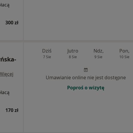
płacą
300 zł
Dziś
Jutro
Ndz,
Pon,
7 Sie
8 Sie
9 Sie
10 Sie
yńska-
Więcej
Umawianie online nie jest dostępne
Poproś o wizytę
płacą
170 zł