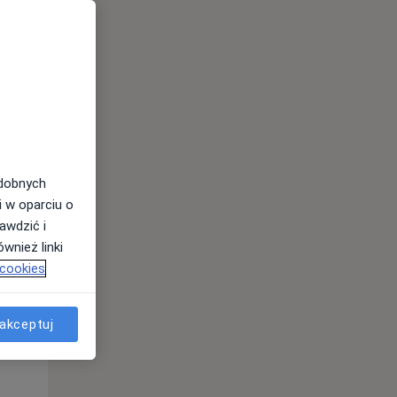
Wt,
Śr,
Czw,
11 Sie
12 Sie
13 Sie
odobnych
i w oparciu o
awdzić i
wnież linki
 cookies
Wt,
Śr,
Czw,
11 Sie
12 Sie
13 Sie
akceptuj