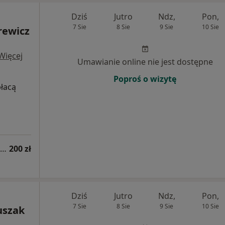
Dziś
Jutro
Ndz,
Pon,
7 Sie
8 Sie
9 Sie
10 Sie
rewicz
Więcej
Umawianie online nie jest dostępne
Poproś o wizytę
płacą
Konsultacja dermatologiczna online (kolejna wizyta)
200 zł
Dziś
Jutro
Ndz,
Pon,
7 Sie
8 Sie
9 Sie
10 Sie
uszak