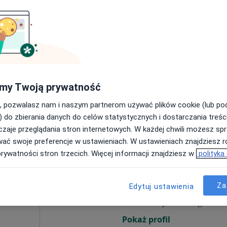
ntrum
Dziś
Jutro
Ndz,
Pon,
7 Sie
8 Sie
9 Sie
10 Sie
Umawianie online nie jest dostępne
my Twoją prywatność
Pokaż profil
a
, pozwalasz nam i naszym partnerom używać plików cookie (lub p
) do zbierania danych do celów statystycznych i dostarczania treśc
zaje przeglądania stron internetowych. W każdej chwili możesz spr
wać swoje preferencje w ustawieniach. W ustawieniach znajdziesz ró
prywatności stron trzecich. Więcej informacji znajdziesz w
polityka
Dziś
Jutro
Ndz,
Pon,
7 Sie
8 Sie
9 Sie
10 Sie
ne
Za
Edytuj ustawienia
,
Umawianie online nie jest dostępne
Pokaż profil