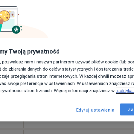
dr.
Dziś
Jutro
Pon,
Wt,
my Twoją prywatność
8 Sie
9 Sie
10 Sie
11 Sie
, pozwalasz nam i naszym partnerom używać plików cookie (lub p
Więcej
) do zbierania danych do celów statystycznych i dostarczania treśc
zaje przeglądania stron internetowych. W każdej chwili możesz spr
Brak kalendarza w Twojej lokalizacji.
wać swoje preferencje w ustawieniach. W ustawieniach znajdziesz ró
Pokaż adresy z kalendarzem
prywatności stron trzecich. Więcej informacji znajdziesz w
polityka
Za
Edytuj ustawienia