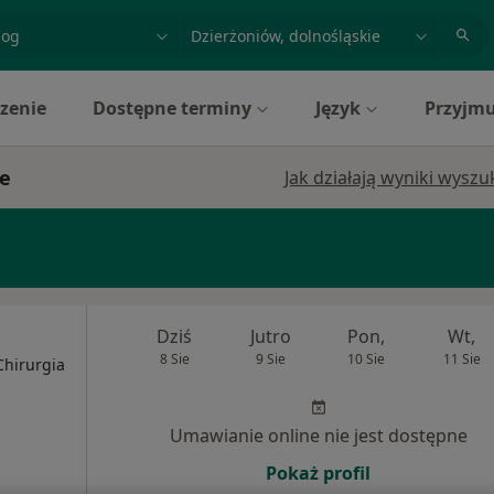
acja, badanie lub nazwisko
miasto lub dzielnica
zenie
Dostępne terminy
Język
Przyjmu
ie
Jak działają wyniki wysz
Dziś
Jutro
Pon,
Wt,
8 Sie
9 Sie
10 Sie
11 Sie
Chirurgia
Umawianie online nie jest dostępne
Pokaż profil