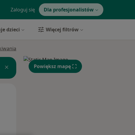
Zaloguj się
Dla profesjonalistów
je dzieci
Więcej filtrów
ukiwania
Powiększ mapę
Śr,
Czw,
Pt,
12 Sie
13 Sie
14 Sie