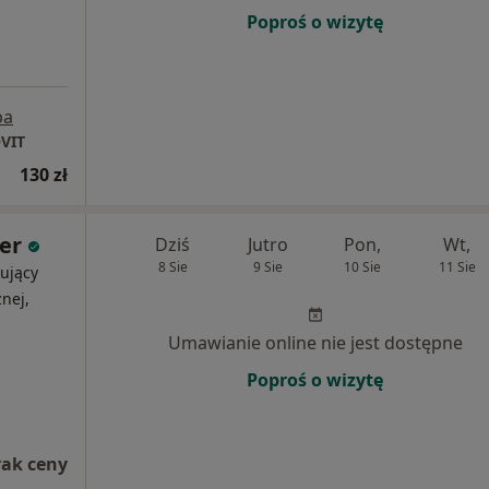
Poproś o wizytę
pa
OVIT
130 zł
er
Dziś
Jutro
Pon,
Wt,
8 Sie
9 Sie
10 Sie
11 Sie
ujący
nej,
Umawianie online nie jest dostępne
Poproś o wizytę
rak ceny