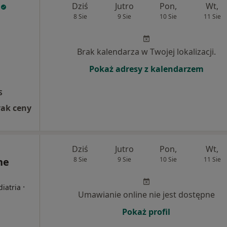
Dziś
Jutro
Pon,
Wt,
8 Sie
9 Sie
10 Sie
11 Sie
Brak kalendarza w Twojej lokalizacji.
Pokaż adresy z kalendarzem
S
rak ceny
Dziś
Jutro
Pon,
Wt,
ne
8 Sie
9 Sie
10 Sie
11 Sie
·
diatria
Umawianie online nie jest dostępne
Pokaż profil