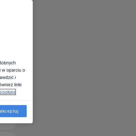
Śr,
Czw,
Pt,
12 Sie
13 Sie
14 Sie
odobnych
i w oparciu o
awdzić i
wnież linki
 cookies
akceptuj