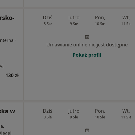
rsko-
Dziś
Jutro
Pon,
Wt,
8 Sie
9 Sie
10 Sie
11 Sie
·
Interna
Umawianie online nie jest dostępne
Pokaż profil
pa
130 zł
ska w
Dziś
Jutro
Pon,
Wt,
8 Sie
9 Sie
10 Sie
11 Sie
a,
ięcej