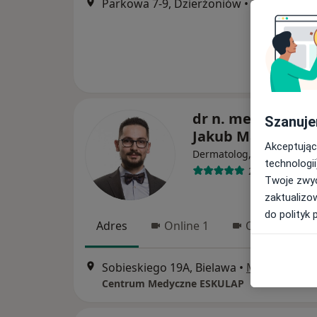
Parkowa 7-9, Dzierżoniów
•
Mapa
dr n. med. i n. o z
Szanuje
Jakub Marczuk
Akceptując
·
Dermatolog, Wenerolog
technologii
258 opinii
Twoje zwyc
zaktualizo
do polityk 
Adres
Online 1
Online 2
Sobieskiego 19A, Bielawa
•
Mapa
Centrum Medyczne ESKULAP