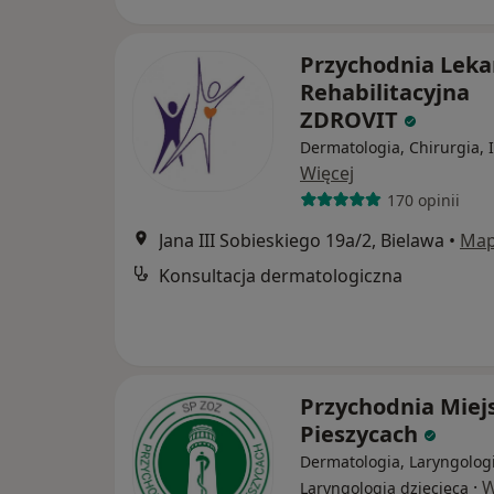
Przychodnia Leka
Rehabilitacyjna
ZDROVIT
Dermatologia, Chirurgia, 
Więcej
170 opinii
Jana III Sobieskiego 19a/2, Bielawa
•
Ma
Konsultacja dermatologiczna
Przychodnia Miej
Pieszycach
Dermatologia, Laryngologi
·
W
Laryngologia dziecięca