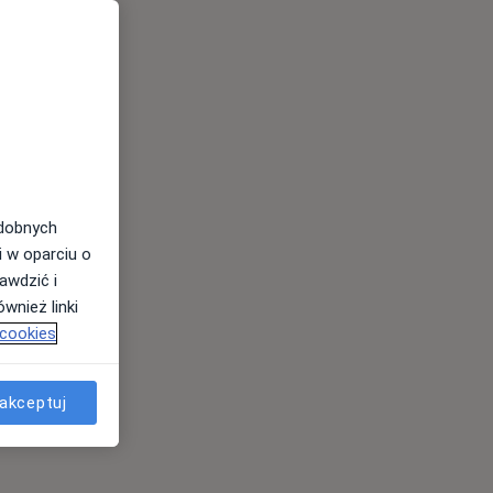
odobnych
i w oparciu o
awdzić i
wnież linki
 cookies
akceptuj