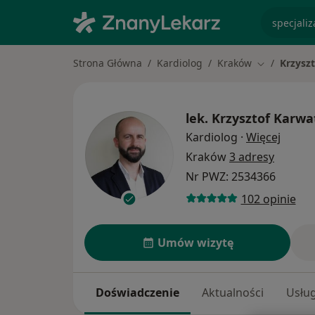
specjaliz
Strona Główna
Kardiolog
Kraków
Krzysz
Zmień miast
lek.
Krzysztof Karwa
O spec
Kardiolog
·
Więcej
Kraków
3 adresy
Nr PWZ: 2534366
102 opinie
Umów wizytę
Doświadczenie
Aktualności
Usług