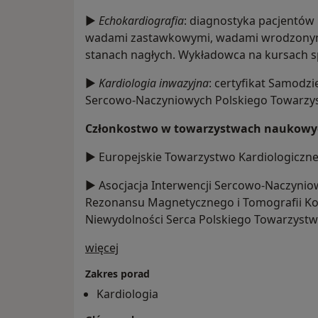
►
Echokardiografia
: diagnostyka pacjentów 
wadami zastawkowymi, wadami wrodzonymi
stanach nagłych. Wykładowca na kursach spe
►
Kardiologia inwazyjna
: certyfikat Samodzi
Sercowo-Naczyniowych Polskiego Towarzyst
Członkostwo w towarzystwach naukowy
► Europejskie Towarzystwo Kardiologiczne 
► Asocjacja Interwencji Sercowo-Naczynio
Rezonansu Magnetycznego i Tomografii Ko
Niewydolności Serca Polskiego Towarzystw
O mnie
więcej
Zakres porad
Kardiologia