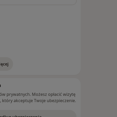
ęcej
adresie
h
ntów prywatnych. Możesz opłacić wizytę
ę, który akceptuje Twoje ubezpieczenie.
według ubezpieczenia