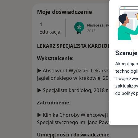
Moje doświadczenie
1
Edukacja
LEKARZ SPECJALISTA KARDIOLOG
Szanuje
Wykształcenie
:
Akceptując
► Absolwent Wydziału Lekarskiego Colleg
technologii
Jagiellońskiego w Krakowie, 2009 r.
Twoje zwyc
zaktualizo
► Specjalista kardiolog, 2018 r.
do polityk 
Zatrudnienie
:
► Klinika Choroby Wieńcowej i Niewydolnoś
Specjalistycznego im. Jana Pawła II, od 2010 
Umiejętności i doświadczenie
: