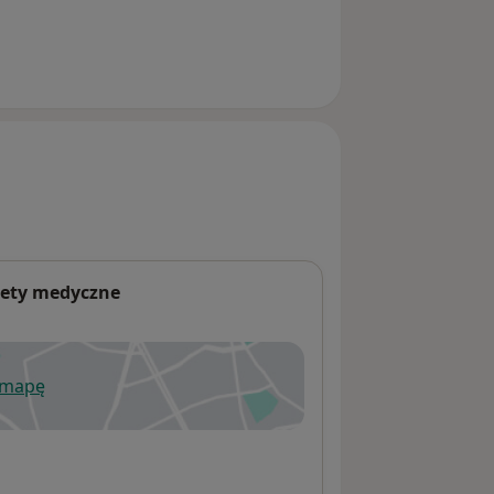
nety medyczne
 mapę
wiera się w nowej karcie