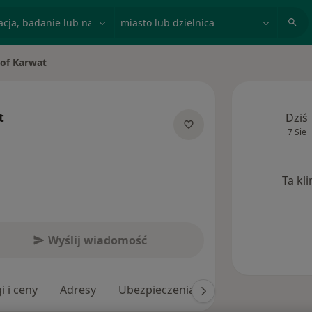
acja, badanie lub nazwisko
miasto lub dzielnica
tof Karwat
o
t
Dziś
7 Sie
jalizacjach
Ta kl
Wyślij wiadomość
i i ceny
Adresy
Ubezpieczenia
Opinie (102)
O