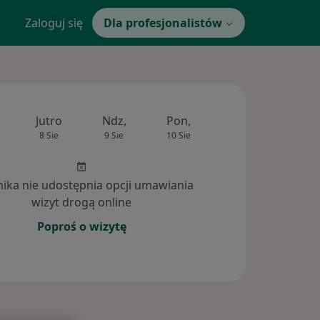
Zaloguj się
Dla profesjonalistów
Jutro
Ndz,
Pon,
Wt,
Śr,
8 Sie
9 Sie
10 Sie
11 Sie
12 Si
inika nie udostępnia opcji umawiania
wizyt drogą online
Poproś o wizytę
dpowiedzi na pytania (4)