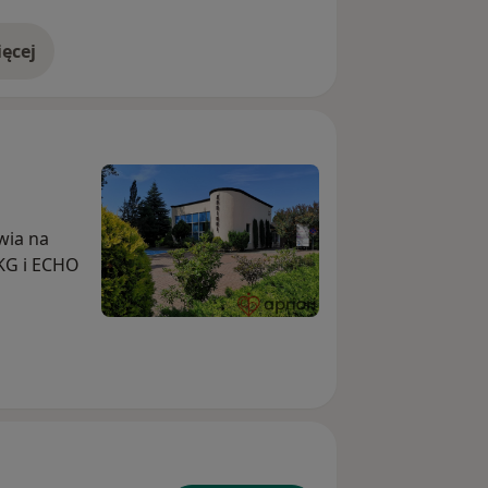
ęcej
doświadczeniu
wia na
EKG i ECHO