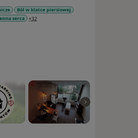
nicze
Ból w klatce piersiowej
a11y_sr_more_diseases
enna serca
+32