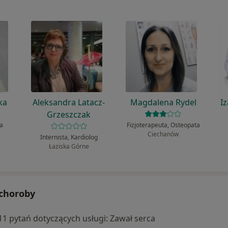
ka
Aleksandra Latacz-
Magdalena Rydel
I
Grzeszczak
ta
Fizjoterapeuta, Osteopata
Ciechanów
Internista, Kardiolog
Łaziska Górne
 choroby
 11 pytań dotyczących usługi: Zawał serca