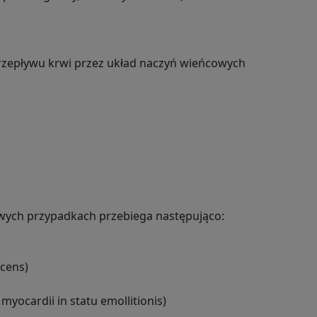
rzepływu krwi przez układ naczyń wieńcowych
wych przypadkach przebiega następująco:
ecens)
myocardii in statu emollitionis)