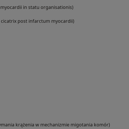
 myocardii in statu organisationis)
 cicatrix post infarctum myocardii)
zymania krążenia w mechanizmie migotania komór)