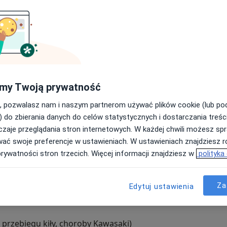
a skutek:
ajczęściej)
my Twoją prywatność
, pozwalasz nam i naszym partnerom używać plików cookie (lub p
) do zbierania danych do celów statystycznych i dostarczania treśc
zaje przeglądania stron internetowych. W każdej chwili możesz spr
wać swoje preferencje w ustawieniach. W ustawieniach znajdziesz ró
owej
prywatności stron trzecich. Więcej informacji znajdziesz w
polityka
Za
Edytuj ustawienia
 przebiegu kiły, choroby Kawasaki)