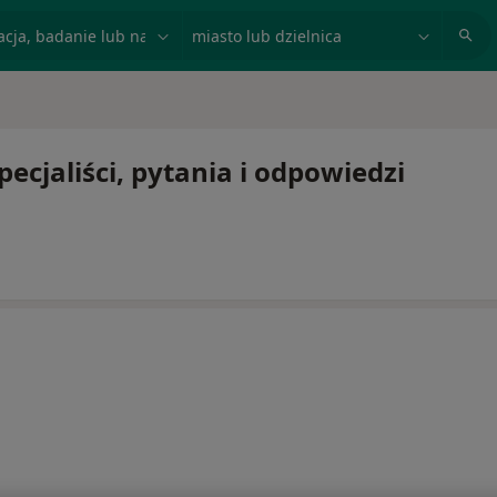
acja, badanie lub nazwisko
miasto lub dzielnica
pecjaliści, pytania i odpowiedzi