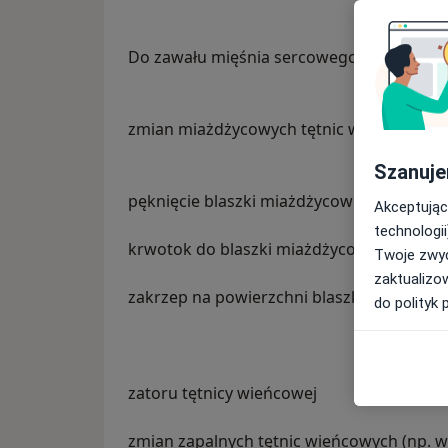
Do zawału mięśnia sercowego dochodzi n
zmian miażdżycowych tętnic wieńcowych (n
Szanuje
pęknięcie blaszki miażdżycowej
Akceptując
technologii
krwotok do blaszki miażdżycowej
Twoje zwyc
zaktualizo
zakrzep na powierzchni blaszki miażdżyc
do polityk 
zatoru tętnicy wieńcowej
zmian zapalnych tętnic wieńcowych (np. w