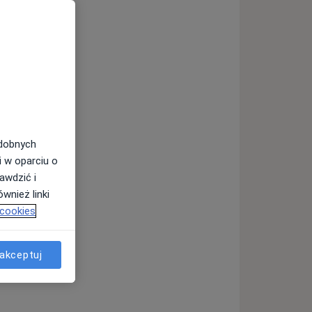
odobnych
i w oparciu o
awdzić i
wnież linki
 cookies
akceptuj