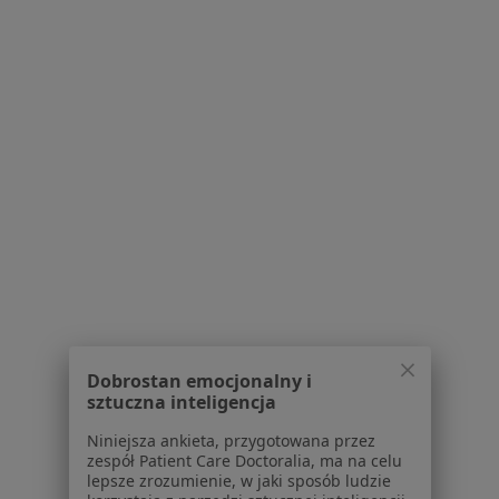
Iwona Wiesława Kobielusz-Gembala
Kardiolog, Internista
Dąbrowskiego 30, Oświęcim
•
Mapa
Oświęcimskie Centrum Medyczne MEDICOME Sp. z o.o.
Specjalista nie oferuje umawiania online pod tym adresem.
Poproś o wizytę
Dobrostan emocjonalny i
sztuczna inteligencja
Niniejsza ankieta, przygotowana przez
zespół Patient Care Doctoralia, ma na celu
Witold Żmuda
lepsze zrozumienie, w jaki sposób ludzie
Kardiolog