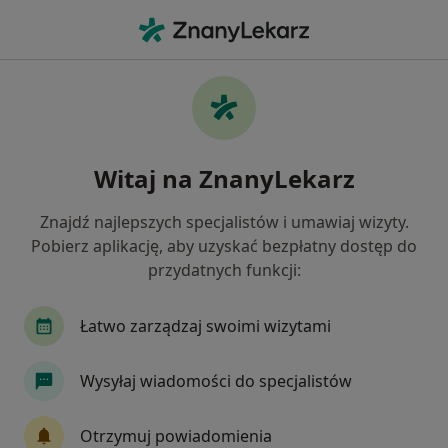
Me
Kardiolog • Oświęcim, małopolskie
Filtry
Mapa
Polecani kardiolodzy w Oświęcimiu
Witaj na ZnanyLekarz
Jak działają wyniki wyszukiwania
Znajdź najlepszych specjalistów i umawiaj wizyty.
Pobierz aplikację, aby uzyskać bezpłatny dostęp do
przydatnych funkcji:
Łatwo zarządzaj swoimi wizytami
Wysyłaj wiadomości do specjalistów
lek. Konrad Klocek
W trakcie specjalizacji (Kardiolog)
Otrzymuj powiadomienia