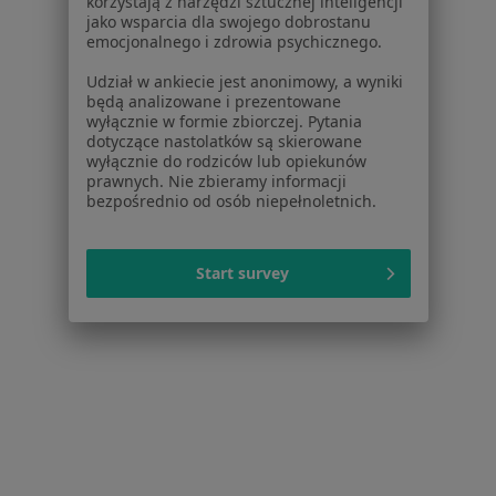
korzystają z narzędzi sztucznej inteligencji
jako wsparcia dla swojego dobrostanu
2 opinie
emocjonalnego i zdrowia psychicznego.
Adres 1
Adres 2
Udział w ankiecie jest anonimowy, a wyniki
będą analizowane i prezentowane
wyłącznie w formie zbiorczej. Pytania
Wysokie Brzegi 4, Oświęcim
•
Mapa
dotyczące nastolatków są skierowane
Centrum Kardiologii Inwazyjnej, Elektroterapii i Angiologii Niepubliczny Zakład Opieki Zdrowotnej w Oświęcimiu
wyłącznie do rodziców lub opiekunów
prawnych. Nie zbieramy informacji
Specjalista nie oferuje umawiania online pod tym adresem.
bezpośrednio od osób niepełnoletnich.
Poproś o wizytę
Start survey
Paweł Balwierz