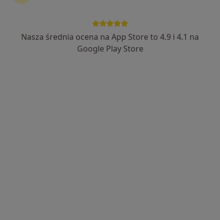
15 opinii
Jerzego 2, Bieruń
•
Mapa
SCANMED S.A w Bieruniu i Katowicach
Nasza średnia ocena na App Store to 4.9 i 4.1 na
Konsultacja kardiologiczna + EKG
300 zł
Google Play Store
Specjalista nie oferuje umawiania online pod tym adresem.
Poproś o wizytę
SCANMED S.A w Bieruniu
·
Więcej
Kardiologia, Kardiochirurgia, Chirurgia naczyniowa
284 opinie