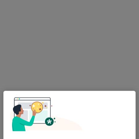
dr n. med. Hanna Winiarska-Prochaczek
·
Więcej
Kardiolog, Internista
5 opinii
Hutnicza 17, Tychy
•
Mapa
CARDIOTEST
Konsultacja kardiologiczna
300 zł
Specjalista nie oferuje umawiania online pod tym adresem.
Poproś o wizytę