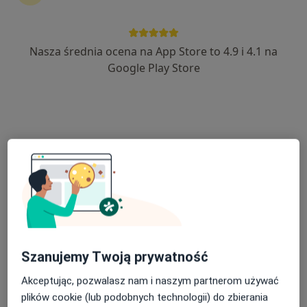
23 opinie
Pleszowska 23, Kraków
•
Mapa
Nasza średnia ocena na App Store to 4.9 i 4.1 na
Oslomed.pl Specjalistyczne Centrum Medyczne Kraków (ul. Pleszowska 23)
Google Play Store
Akceptuje enel-med
Konsultacja kardiologiczna
250 zł
Specjalista nie oferuje umawiania online pod tym adresem.
Poproś o wizytę
Szanujemy Twoją prywatność
Akceptując, pozwalasz nam i naszym partnerom używać
plików cookie (lub podobnych technologii) do zbierania