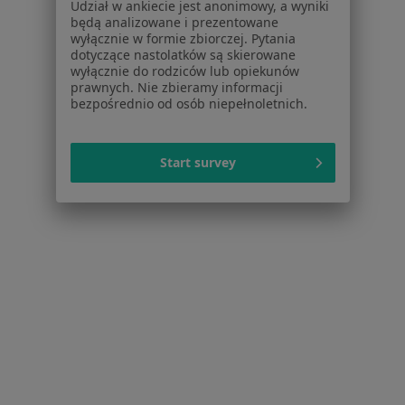
Udział w ankiecie jest anonimowy, a wyniki
Dla placówek medycznych
będą analizowane i prezentowane
wyłącznie w formie zbiorczej. Pytania
Noa Notes
nowość
dotyczące nastolatków są skierowane
Baza wiedzy
wyłącznie do rodziców lub opiekunów
Centrum Pomocy dla Specjalisty
prawnych. Nie zbieramy informacji
bezpośrednio od osób niepełnoletnich.
Kontakt
ZnanyLekarz - Strona główna
Start survey
ZnanyLekarz Sp. z o.o.
ul. Kolejowa 5/7
01-217 Warszawa, Polska
NIP: ⁠7010224868
KRS: ⁠0000347997
REGON: ⁠142276657
Sąd Rejonowy dla m.st. Warszawy w Warszawie XII
Wydział Gospodarczy KRS
Facebook
otwiera się w nowej karcie