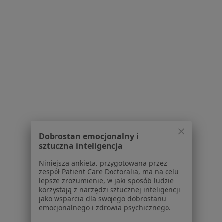
O nas
Praca
Rekrutujemy!
Partnerzy
Centrum prasowe
Kontakt
Dla pacjentów
Lekarze
Placówki medyczne
Pytania i odpowiedzi
Usługi i zabiegi
Choroby
Dobrostan emocjonalny i
sztuczna inteligencja
Pomoc
Aplikacje mobilne
Niniejsza ankieta, przygotowana przez
Blog dla pacjentów
zespół Patient Care Doctoralia, ma na celu
lepsze zrozumienie, w jaki sposób ludzie
korzystają z narzędzi sztucznej inteligencji
Dla profesjonalistów
jako wsparcia dla swojego dobrostanu
emocjonalnego i zdrowia psychicznego.
Cennik
Dla lekarzy