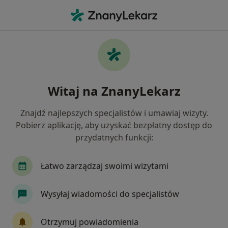
Me
Kardiolog • Kraków, małopolskie
Filtry
Ubezpieczenie:
enel-med
20 polecanych kardiologów w Krakowie z
Witaj na ZnanyLekarz
Enel-med
Jak działają wyniki wyszukiwania
Znajdź najlepszych specjalistów i umawiaj wizyty.
Pobierz aplikację, aby uzyskać bezpłatny dostęp do
przydatnych funkcji:
Łatwo zarządzaj swoimi wizytami
Wysyłaj wiadomości do specjalistów
lek. Jakub Kuciński
Otrzymuj powiadomienia
·
Więcej
W trakcie specjalizacji (Kardiolog)