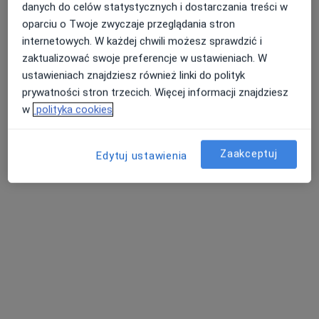
Oslomed.pl Specjalistyczne Centrum
danych do celów statystycznych i dostarczania treści w
Medyczne Kraków (ul. Pleszowska 23)
oparciu o Twoje zwyczaje przeglądania stron
·
Więcej
Kardiologia, Proktologia, Urologia
internetowych. W każdej chwili możesz sprawdzić i
433 opinie
zaktualizować swoje preferencje w ustawieniach. W
ustawieniach znajdziesz również linki do polityk
Pleszowska 23, Kraków
•
Mapa
prywatności stron trzecich. Więcej informacji znajdziesz
Konsultacja kardiologiczna
250 zł
w
polityka cookies
Pokaż więcej usług
Zaakceptuj
Edytuj ustawienia
dr n. med. Rafał
lek. Jakub Kuciński
Badacz
kardiolog
kardiolog
Brak dostępnych specjalistów z wolnymi terminami w tym centrum medycznym.
Pokaż profil