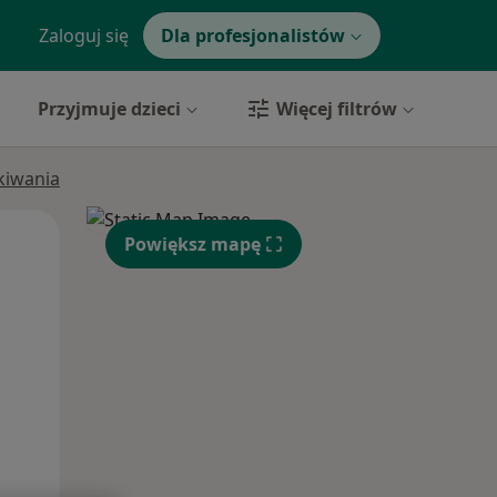
Zaloguj się
Dla profesjonalistów
Przyjmuje dzieci
Więcej filtrów
ukiwania
Wt,
Śr,
Czw,
Powiększ mapę
11 Sie
12 Sie
13 Sie