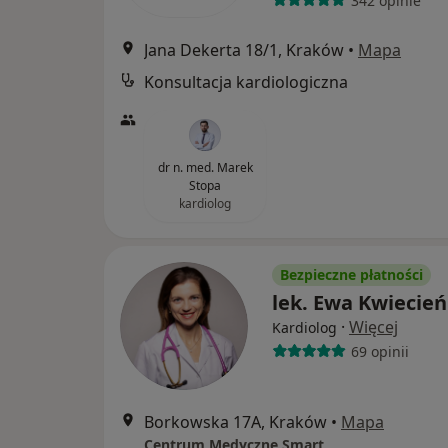
342 opinie
Jana Dekerta 18/1, Kraków
•
Mapa
Konsultacja kardiologiczna
dr n. med. Marek
Stopa
kardiolog
Bezpieczne płatności
lek. Ewa Kwiecień
·
Więcej
Kardiolog
69 opinii
Borkowska 17A, Kraków
•
Mapa
Centrum Medyczne Smart