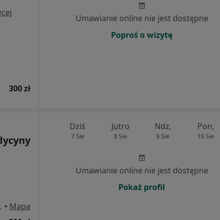
cej
Umawianie online nie jest dostępne
Poproś o wizytę
300 zł
Dziś
Jutro
Ndz,
Pon,
7 Sie
8 Sie
9 Sie
10 Sie
dycyny
Umawianie online nie jest dostępne
Pokaż profil
U1, Kraków
•
Mapa