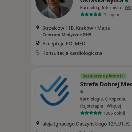
Okraska-Bylica
·
Wię
Kardiolog, Internista
91 opinii
Strzelców 11B, Kraków
•
Mapa
Centrum Medyczne RH5
Akceptuje POLMED
Konsultacja kardiologiczna
Bezpieczne płatności
Strefa Dobrej Me
Kardiologia, Ortopedia,
·
Więcej
Fizjoterapia
1386 opinii
aleja Ignacego Daszyńskiego 12/L