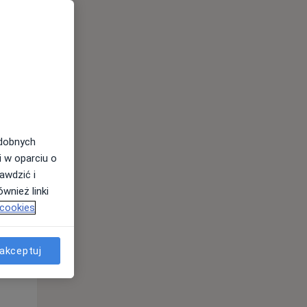
Wt,
Śr,
Czw,
11 Sie
12 Sie
13 Sie
odobnych
i w oparciu o
awdzić i
wnież linki
 cookies
akceptuj
Wt,
Śr,
Czw,
11 Sie
12 Sie
13 Sie