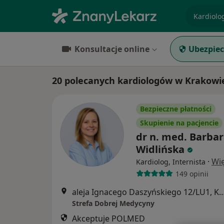
specjaliz
Konsultacje online
Ubezpiec
20 polecanych kardiologów w Krakow
Bezpieczne płatności
Skupienie na pacjencie
dr n. med. Barba
Widlińska
·
Wię
Kardiolog, Internista
149 opinii
aleja Ignacego Daszyńskiego 12/L
Strefa Dobrej Medycyny
Akceptuje POLMED