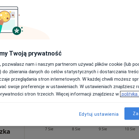
300 zł
Dziś
Jutro
Ndz,
Pon,
7 Sie
8 Sie
9 Sie
10 Sie
hi-
my Twoją prywatność
Umawianie online nie jest dostępne
, pozwalasz nam i naszym partnerom używać plików cookie (lub p
Poproś o wizytę
) do zbierania danych do celów statystycznych i dostarczania treśc
zaje przeglądania stron internetowych. W każdej chwili możesz spr
wać swoje preferencje w ustawieniach. W ustawieniach znajdziesz ró
prywatności stron trzecich. Więcej informacji znajdziesz w
polityka
220 zł
Za
Edytuj ustawienia
Dziś
Jutro
Ndz,
Pon,
7 Sie
8 Sie
9 Sie
10 Sie
szka