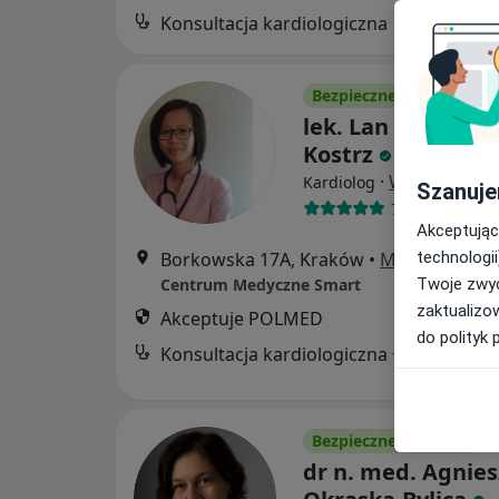
Konsultacja kardiologiczna
Bezpieczne płatności
lek. Lan Nguyen T
Kostrz
·
Więcej
Kardiolog
Szanuje
72 opinie
Akceptując
Borkowska 17A, Kraków
•
Mapa
technologii
Centrum Medyczne Smart
Twoje zwyc
zaktualizo
Akceptuje POLMED
do polityk 
Konsultacja kardiologiczna + EKG
Bezpieczne płatności
dr n. med. Agnie