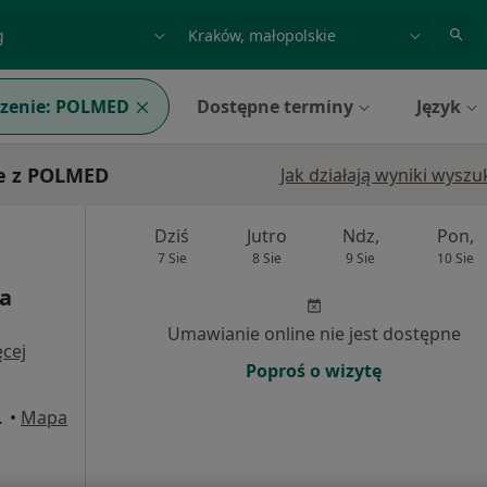
acja, badanie lub nazwisko
miasto lub dzielnica
zenie:
POLMED
Dostępne terminy
Język
ie z POLMED
Jak działają wyniki wysz
Dziś
Jutro
Ndz,
Pon,
7 Sie
8 Sie
9 Sie
10 Sie
ra
Umawianie online nie jest dostępne
cej
Poproś o wizytę
U1, Kraków
•
Mapa