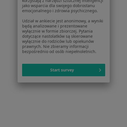
korzystają z narzędzi sztucznej inteligencji
os. Szymanowskiego 6, Wieliczka
•
Mapa
jako wsparcia dla swojego dobrostanu
emocjonalnego i zdrowia psychicznego.
Solimed
Konsultacja kardiologiczna
160 zł
Udział w ankiecie jest anonimowy, a wyniki
będą analizowane i prezentowane
Specjalista nie oferuje umawiania online pod tym adresem.
wyłącznie w formie zbiorczej. Pytania
dotyczące nastolatków są skierowane
Poproś o wizytę
wyłącznie do rodziców lub opiekunów
prawnych. Nie zbieramy informacji
bezpośrednio od osób niepełnoletnich.
Start survey
Monika Alina Szumańska
Kardiolog, Internista
8 opinii