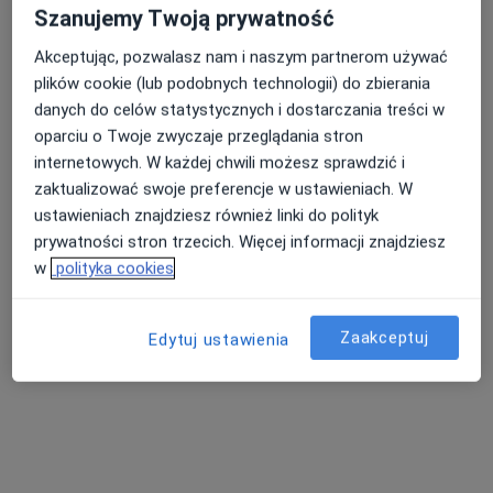
·
Więcej
Kardiolog
Szanujemy Twoją prywatność
72 opinie
Akceptując, pozwalasz nam i naszym partnerom używać
Borkowska 17A, Kraków
•
Mapa
plików cookie (lub podobnych technologii) do zbierania
Centrum Medyczne Smart
danych do celów statystycznych i dostarczania treści w
Konsultacja kardiologiczna + EKG
220 zł
oparciu o Twoje zwyczaje przeglądania stron
internetowych. W każdej chwili możesz sprawdzić i
Specjalista nie oferuje umawiania online pod tym adresem.
zaktualizować swoje preferencje w ustawieniach. W
ustawieniach znajdziesz również linki do polityk
Poproś o wizytę
prywatności stron trzecich. Więcej informacji znajdziesz
w
polityka cookies
Zaakceptuj
Edytuj ustawienia
lek. Sonia Kaczmarek