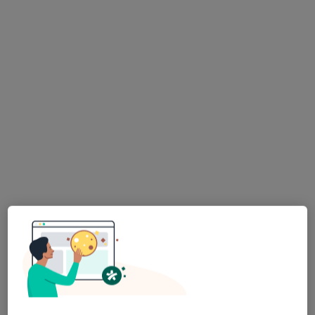
Kordylewskiego 1, Kraków
•
Mapa
Centrum Medyczne UNIMED
USG tt. dogłowowych (tt. kręgowych i szyjnych)
250 zł
Specjalista nie oferuje umawiania online pod tym adresem.
Poproś o wizytę
Bezpieczne płatności
lek. Lan Nguyen Thi-Kostrz