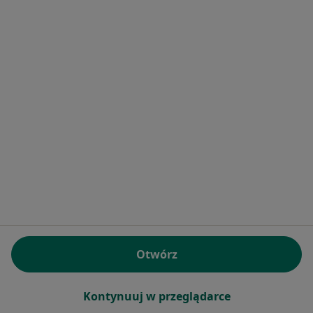
Więcej w kategorii: W pobliżu Wieliczki
Najczęstsze schorzenia
Choroba wieńcowa Wieliczka
Nadciśnienie tętnicze Wieliczka
Niewydolność serca Wieliczka
Zaburzenia rytmu serca Wieliczka
Zawał serca Wieliczka
Więcej (15)
Więcej w kategorii: Najczęstsze schorzenia
Ubezpieczyciele w Wieliczce
Kardiolodzy z Compensa w Wieliczce
Otwórz
Kardiolodzy z LUX MED w Wieliczce
Kontynuuj w przeglądarce
Kardiolodzy z POLMED w Wieliczce