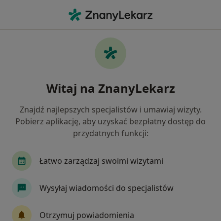
Me
Kardiolog • Wieliczka, małopolskie
Filtry
Ubezpieczenie
Mapa
Polecani kardiolodzy w Wieliczce
Witaj na ZnanyLekarz
Jak działają wyniki wyszukiwania
Znajdź najlepszych specjalistów i umawiaj wizyty.
Pobierz aplikację, aby uzyskać bezpłatny dostęp do
Wybierz swoje ubezpieczenie
przydatnych funkcji:
Allianz
Compensa
JP MEDICA
LUX M
Łatwo zarządzaj swoimi wizytami
Wysyłaj wiadomości do specjalistów
Otrzymuj powiadomienia