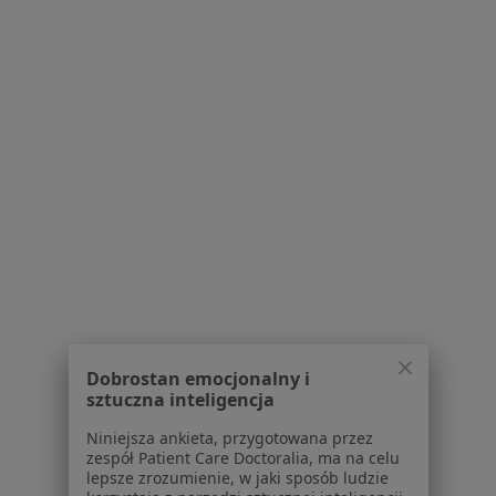
·
Więcej
Kardiologia, Radiologia, Ortopedia
133 opinie
Artura Grottgera 30, Wieliczka
•
Mapa
Brak dostępnych specjalistów z wolnymi terminami w tym centrum medycznym.
Pokaż profil
Dobrostan emocjonalny i
sztuczna inteligencja
dr n. med. Magdalena Loster
Niniejsza ankieta, przygotowana przez
·
Więcej
Kardiolog, Internista
zespół Patient Care Doctoralia, ma na celu
3 opinie
lepsze zrozumienie, w jaki sposób ludzie