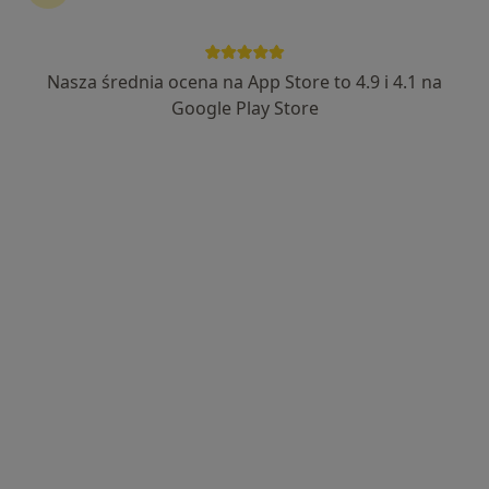
Nasza średnia ocena na App Store to 4.9 i 4.1 na
dr n. med. Konrad Stępień
Google Play Store
·
Więcej
W trakcie specjalizacji (Kardiolog)
90 opinii
Adres
Online
Leśna 1A, Wieliczka
•
Mapa
Centrum Medyczne Serce Sercu Wieliczka
Konsultacja kardiologiczna
Brak ceny
Specjalista nie oferuje umawiania online pod tym adresem.
Poproś o wizytę
Dostępni specjaliści