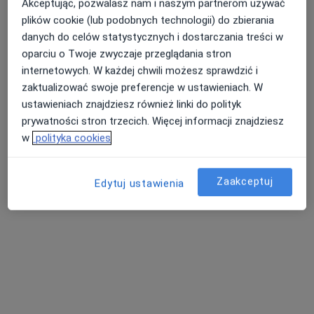
·
Więcej
Kardiolog, Lekarz rodzinny
Akceptując, pozwalasz nam i naszym partnerom używać
23 opinie
plików cookie (lub podobnych technologii) do zbierania
danych do celów statystycznych i dostarczania treści w
Adres 1
Adres 2
Adres 3
oparciu o Twoje zwyczaje przeglądania stron
internetowych. W każdej chwili możesz sprawdzić i
zaktualizować swoje preferencje w ustawieniach. W
Podgórska 36, Kraków
•
Mapa
ustawieniach znajdziesz również linki do polityk
Centrum Medicover - Kraków
prywatności stron trzecich. Więcej informacji znajdziesz
Akceptuje Medicover
w
polityka cookies
Konsultacja kardiologiczna
Brak ceny
Specjalista nie oferuje umawiania online pod tym adresem.
Zaakceptuj
Edytuj ustawienia
Poproś o wizytę