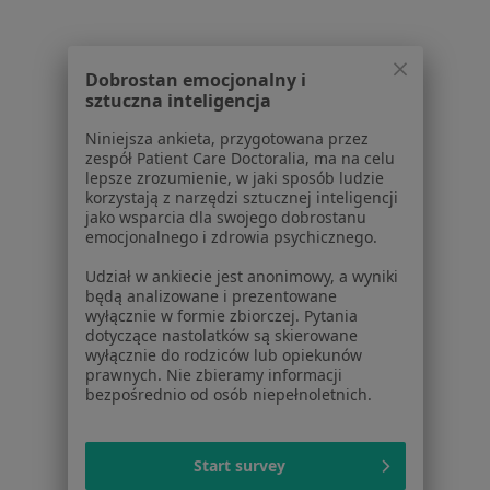
Lekarze
Placówki medyczne
Pytania i odpowiedzi
Dobrostan emocjonalny i
Usługi i zabiegi
sztuczna inteligencja
Choroby
Niniejsza ankieta, przygotowana przez
Pomoc
zespół Patient Care Doctoralia, ma na celu
Aplikacje mobilne
lepsze zrozumienie, w jaki sposób ludzie
korzystają z narzędzi sztucznej inteligencji
Blog dla pacjentów
jako wsparcia dla swojego dobrostanu
emocjonalnego i zdrowia psychicznego.
Dla profesjonalistów
Udział w ankiecie jest anonimowy, a wyniki
Cennik
będą analizowane i prezentowane
Dla lekarzy
wyłącznie w formie zbiorczej. Pytania
dotyczące nastolatków są skierowane
Dla placówek medycznych
wyłącznie do rodziców lub opiekunów
Noa Notes
nowość
prawnych. Nie zbieramy informacji
Baza wiedzy
bezpośrednio od osób niepełnoletnich.
Centrum Pomocy dla Specjalisty
Kontakt
Start survey
ZnanyLekarz - Strona główna