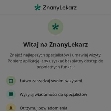
Me
Kardiolog • Kraków, małopolskie
Filtry
Ubezpieczenie:
Medicover
20 polecanych kardiologów w Krakowie z
Witaj na ZnanyLekarz
Medicover
Jak działają wyniki wyszukiwania
Znajdź najlepszych specjalistów i umawiaj wizyty.
Pobierz aplikację, aby uzyskać bezpłatny dostęp do
przydatnych funkcji:
Łatwo zarządzaj swoimi wizytami
Wysyłaj wiadomości do specjalistów
Bezpieczne płatności
Otrzymuj powiadomienia