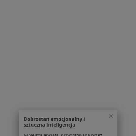
Jak działają wyniki wyszukiwania
Dostępność
O nas
Praca
Rekrutujemy!
Partnerzy
Centrum prasowe
Kontakt
Dla pacjentów
Lekarze
Placówki medyczne
Pytania i odpowiedzi
Usługi i zabiegi
Choroby
Pomoc
Aplikacje mobilne
Dobrostan emocjonalny i
Blog dla pacjentów
sztuczna inteligencja
Dla profesjonalistów
Niniejsza ankieta, przygotowana przez