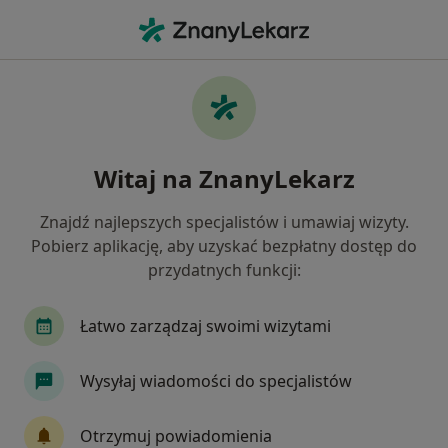
Me
Kardiolog • Kraków, małopolskie
Filtry
Ubezpieczenie:
NFZ
20 polecanych kardiologów w Krakowie z
Witaj na ZnanyLekarz
NFZ
Jak działają wyniki wyszukiwania
Znajdź najlepszych specjalistów i umawiaj wizyty.
Pobierz aplikację, aby uzyskać bezpłatny dostęp do
przydatnych funkcji:
Łatwo zarządzaj swoimi wizytami
Wysyłaj wiadomości do specjalistów
dr n. med. Rafał Badacz
Otrzymuj powiadomienia
·
Więcej
Kardiolog, Ultrasonografista