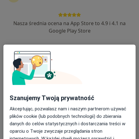
134 opinie
Prądnicka 80, Kraków
•
Mapa
Nasza średnia ocena na App Store to 4.9 i 4.1 na
Krakowski Szpital Specjalistyczny im. Jana Pawła II w Krakowie
Google Play Store
Akceptuje NFZ
Konsultacja kardiologiczna
Brak ceny
Specjalista nie oferuje umawiania online pod tym adresem.
Poproś o wizytę
Szanujemy Twoją prywatność
Akceptując, pozwalasz nam i naszym partnerom używać
plików cookie (lub podobnych technologii) do zbierania
danych do celów statystycznych i dostarczania treści w
oparciu o Twoje zwyczaje przeglądania stron
internetowych. W każdej chwili możesz sprawdzić i