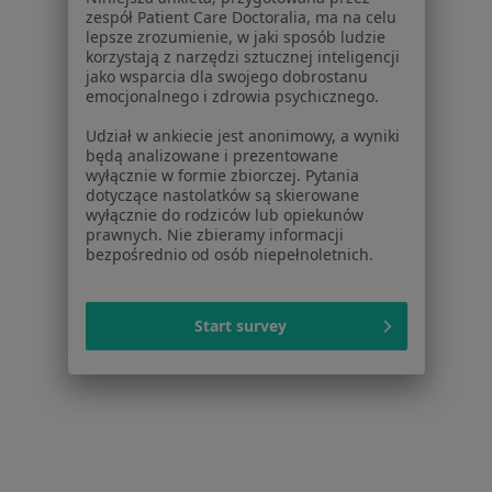
zespół Patient Care Doctoralia, ma na celu
Cennik
lepsze zrozumienie, w jaki sposób ludzie
korzystają z narzędzi sztucznej inteligencji
Dla lekarzy
jako wsparcia dla swojego dobrostanu
Dla placówek medycznych
emocjonalnego i zdrowia psychicznego.
Noa Notes
nowość
Udział w ankiecie jest anonimowy, a wyniki
Baza wiedzy
będą analizowane i prezentowane
Centrum Pomocy dla Specjalisty
wyłącznie w formie zbiorczej. Pytania
dotyczące nastolatków są skierowane
Kontakt
wyłącznie do rodziców lub opiekunów
ZnanyLekarz - Strona główna
prawnych. Nie zbieramy informacji
bezpośrednio od osób niepełnoletnich.
ZnanyLekarz Sp. z o.o.
ul. Kolejowa 5/7
01-217 Warszawa, Polska
Start survey
NIP: ⁠7010224868
KRS: ⁠0000347997
REGON: ⁠142276657
Sąd Rejonowy dla m.st. Warszawy w Warszawie XII