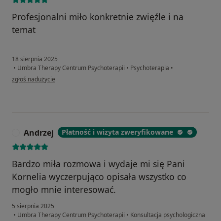
Profesjonalni miło konkretnie zwięźle i na
temat
18 sierpnia 2025
•
Umbra Therapy Centrum Psychoterapii
•
Psychoterapia
•
w opinii użytkownika Tomasz
zgłoś nadużycie
Andrzej
Płatność i wizyta zweryfikowane
A
Bardzo miła rozmowa i wydaje mi się Pani
Kornelia wyczerpująco opisała wszystko co
mogło mnie interesować.
5 sierpnia 2025
•
Umbra Therapy Centrum Psychoterapii
•
Konsultacja psychologiczna