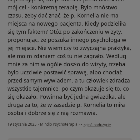
mój cel - konkretną terapię. Było mnóstwo
czasu, żeby dać znać, że p. Kornelia nie ma
miejsca na nowego pacjenta. Kiedy podzieliła
się tym faktem? Otóż po zakończeniu wizyty,
proponując, że poszuka innego psychologa w
jej miejsce. Nie wiem czy to zwyczajna praktyka,
ale moim zdaniem coś tu nie zagrało. Według
mnie za nim w ogóle doszło do wizyty, trzeba
było uczciwie postawić sprawę, albo chociaż
przed samym wywiadem, a tu człowiek zdradza
wszystkie tajemnice, po czym okazuje się to, co
się okazało. Powinna być jedna gwiazdka, ale
druga za to, że w zasadzie p. Kornelia to miła
osoba i dobrze się z nią rozmawia.
w opinii użytkownika Maciej
19 stycznia 2025
•
Mindio Psychoterapia
•
•
zgłoś nadużycie