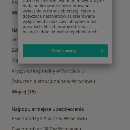
Udział w ankiecie jest anonimowy, a wyniki
Psycholodzy Psie Pole
będą analizowane i prezentowane
wyłącznie w formie zbiorczej. Pytania
Więcej (4)
dotyczące nastolatków są skierowane
Więcej w kategorii: Psycholodzy w pobliżu
wyłącznie do rodziców lub opiekunów
prawnych. Nie zbieramy informacji
Najczęście leczone choroby
bezpośrednio od osób niepełnoletnich.
Depresja w Wrocławiu
Zaburzenia lękowe w Wrocławiu
Start survey
Zaburzenia nastroju w Wrocławiu
Kryzys emocjonalny w Wrocławiu
Zaburzenia emocjonalne w Wrocławiu
Więcej (15)
Więcej w kategorii: Najczęście leczone chorob
Najpopularniejsze ubezpieczenia
Psycholodzy z Allianz w Wrocławiu
Psycholodzy z NFZ w Wrocławiu