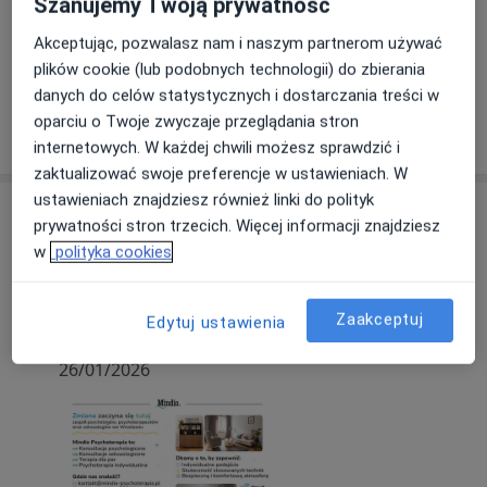
Szanujemy Twoją prywatność
Akceptując, pozwalasz nam i naszym partnerom używać
Zobacz galerię (14)
plików cookie (lub podobnych technologii) do zbierania
danych do celów statystycznych i dostarczania treści w
oparciu o Twoje zwyczaje przeglądania stron
Pokaż więcej
o doświadczeniu
internetowych. W każdej chwili możesz sprawdzić i
zaktualizować swoje preferencje w ustawieniach. W
ustawieniach znajdziesz również linki do polityk
Aktualności
prywatności stron trzecich. Więcej informacji znajdziesz
mgr Kornelia Wiśniewska
w
polityka cookies
Nowowiejska 97/1, 50-340 Wrocław
Zapraszam serdecznie.
Zaakceptuj
Edytuj ustawienia
26/01/2026