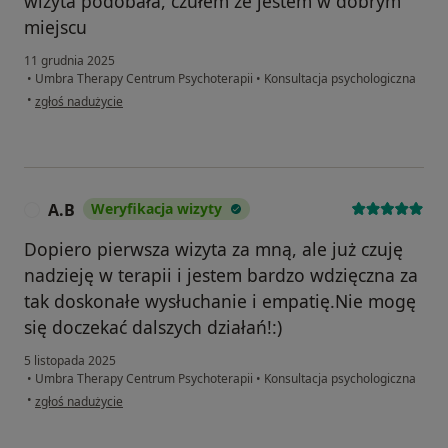
wizyta podobała, czułem że jestem w dobrym
miejscu
11 grudnia 2025
•
Umbra Therapy Centrum Psychoterapii
•
Konsultacja psychologiczna
w opinii użytkownika Dawid
•
zgłoś nadużycie
A.B
Weryfikacja wizyty
A
Dopiero pierwsza wizyta za mną, ale już czuję
nadzieję w terapii i jestem bardzo wdzięczna za
tak doskonałe wysłuchanie i empatię.Nie mogę
się doczekać dalszych działań!:)
5 listopada 2025
•
Umbra Therapy Centrum Psychoterapii
•
Konsultacja psychologiczna
w opinii użytkownika A.B
•
zgłoś nadużycie