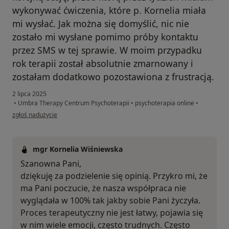
wykonywać ćwiczenia, które p. Kornelia miała
mi wysłać. Jak można się domyślić, nic nie
zostało mi wysłane pomimo próby kontaktu
przez SMS w tej sprawie. W moim przypadku
rok terapii został absolutnie zmarnowany i
zostałam dodatkowo pozostawiona z frustracją.
2 lipca 2025
•
Umbra Therapy Centrum Psychoterapii
•
psychoterapia online
•
w opinii użytkownika Sabina
zgłoś nadużycie
mgr Kornelia Wiśniewska
Szanowna Pani,
dziękuję za podzielenie się opinią. Przykro mi, że
ma Pani poczucie, że nasza współpraca nie
wyglądała w 100% tak jakby sobie Pani życzyła.
Proces terapeutyczny nie jest łatwy, pojawia się
w nim wiele emocji, często trudnych. Często