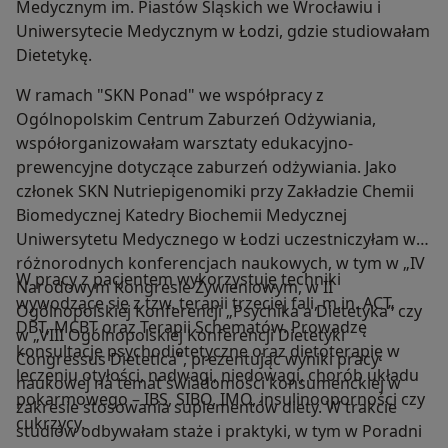
Medycznym im. Piastów Śląskich we Wrocławiu i
Uniwersytecie Medycznym w Łodzi, gdzie studiowałam
Dietetykę.
W ramach "SKN Ponad" we współpracy z
Ogólnopolskim Centrum Zaburzeń Odżywiania,
współorganizowałam warsztaty edukacyjno-
prewencyjne dotyczące zaburzeń odżywiania. Jako
członek SKN Nutriepigenomiki przy Zakładzie Chemii
Biomedycznej Katedry Biochemii Medycznej
Uniwersytetu Medycznego w Łodzi uczestniczyłam w
różnorodnych konferencjach naukowych, w tym w „IV
W pracy z pacjentem wykorzystuję techniki
Narodowym Kongresie Żywieniowym, w II
wywodzące się z tzw. terapii trzeciej fali, m.in. ACT,
Ogólnopolskiej Konferencji „Psychika a Dietetyka” czy
DBT, MCBT oraz Terapii Schematów. Prowadzę
w „VIII Ogólnopolskiej Konferencji Dietetyki
konsultacje psychodietetyczne oraz dietoterapię w
Congressus Dietetica”, prezentując wyniki pracy
leczeniu otyłości, nadwagi, niedowagi, chorób układu
naukowej na temat świadomości konsumenckiej w
pokarmowego – IBS, SIBO, IMO, insulinooporności czy
zakresie stosowania suplementów diety. W trakcie
cukrzycy.
studiów odbywałam staże i praktyki, w tym w Poradni