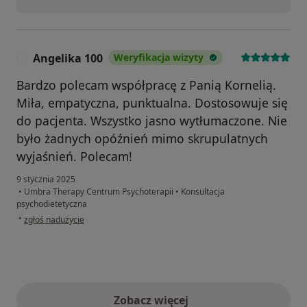
Angelika 100
Weryfikacja wizyty
A
Bardzo polecam współpracę z Panią Kornelią.
Miła, empatyczna, punktualna. Dostosowuje się
do pacjenta. Wszystko jasno wytłumaczone. Nie
było żadnych opóźnień mimo skrupulatnych
wyjaśnień. Polecam!
9 stycznia 2025
•
Umbra Therapy Centrum Psychoterapii
•
Konsultacja
psychodietetyczna
w opinii użytkownika Angelika 100
•
zgłoś nadużycie
Zobacz więcej