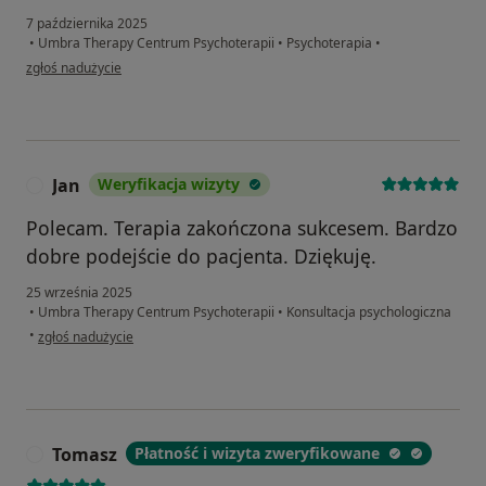
7 października 2025
•
Umbra Therapy Centrum Psychoterapii
•
Psychoterapia
•
w opinii użytkownika Dominika
zgłoś nadużycie
Jan
Weryfikacja wizyty
J
Polecam. Terapia zakończona sukcesem. Bardzo
dobre podejście do pacjenta. Dziękuję.
25 września 2025
•
Umbra Therapy Centrum Psychoterapii
•
Konsultacja psychologiczna
w opinii użytkownika Jan
•
zgłoś nadużycie
Tomasz
Płatność i wizyta zweryfikowane
T