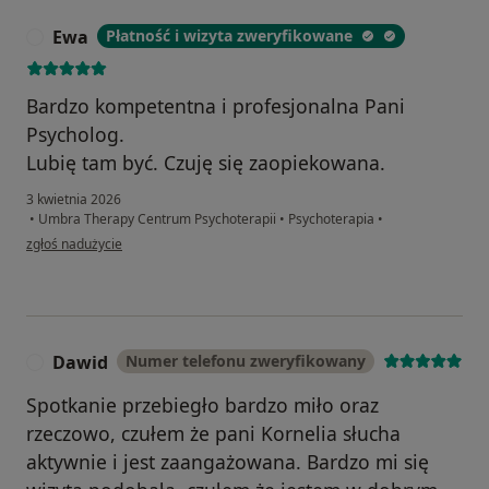
Ewa
Płatność i wizyta zweryfikowane
E
Bardzo kompetentna i profesjonalna Pani
Psycholog.
Lubię tam być. Czuję się zaopiekowana.
3 kwietnia 2026
•
Umbra Therapy Centrum Psychoterapii
•
Psychoterapia
•
w opinii użytkownika Ewa
zgłoś nadużycie
Dawid
Numer telefonu zweryfikowany
D
Spotkanie przebiegło bardzo miło oraz
rzeczowo, czułem że pani Kornelia słucha
aktywnie i jest zaangażowana. Bardzo mi się