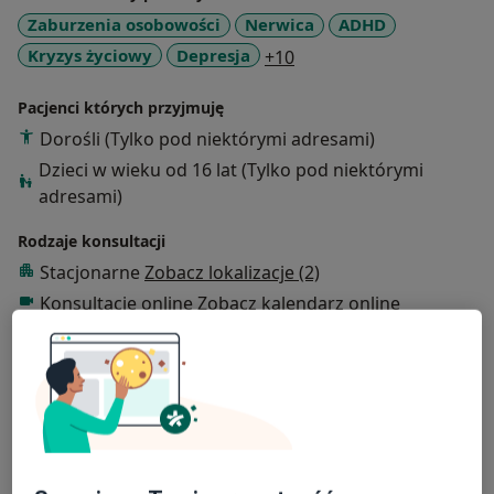
Zaburzenia osobowości
Nerwica
ADHD
a11y_sr_more_diseases
Kryzys życiowy
Depresja
+10
Pacjenci których przyjmuję
Dorośli (Tylko pod niektórymi adresami)
Dzieci w wieku od 16 lat (Tylko pod niektórymi
adresami)
Rodzaje konsultacji
Stacjonarne
Zobacz lokalizacje (2)
Konsultacje online
Zobacz kalendarz online
Zdjęcia i filmy