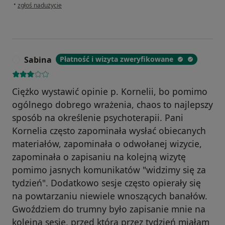
w opinii użytkownika Andrzej
•
zgłoś nadużycie
Sabina
Płatność i wizyta zweryfikowane
S
Ciężko wystawić opinie p. Kornelii, bo pomimo
ogólnego dobrego wrażenia, chaos to najlepszy
sposób na określenie psychoterapii. Pani
Kornelia często zapominała wysłać obiecanych
materiałów, zapominała o odwołanej wizycie,
zapominała o zapisaniu na kolejną wizytę
pomimo jasnych komunikatów "widzimy się za
tydzień". Dodatkowo sesje często opierały się
na powtarzaniu niewiele wnoszących banałów.
Gwoździem do trumny było zapisanie mnie na
kolejną sesję, przed którą przez tydzień miałam