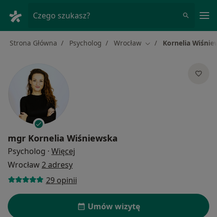
Me
Czego szukasz?
Strona Główna
Psycholog
Wrocław
Kornelia Wiśni
Zmień miasto
mgr
Kornelia Wiśniewska
O specjalizacjach
Psycholog
·
Więcej
Wrocław
2 adresy
29 opinii
Umów wizytę