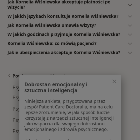
Jak Kornelia Wiśniewska akceptuje płatności po
wizycie?
W jakich językach konsultuje Kornelia Wiśniewska?
Jak Kornelia Wiśniewska umawia wizyty?
W jakich godzinach przyjmuje Kornelia Wiśniewska?
Kornelia Wiśniewska: co mówią pacjenci?
Jakie ubezpieczenia akceptuje Kornelia Wiśniewska?
Powiązane wyszukiwania
Dobrostan emocjonalny i
Psycholodzy w pobliżu
sztuczna inteligencja
Psycholodzy Krzyki
Niniejsza ankieta, przygotowana przez
zespół Patient Care Doctoralia, ma na celu
Psycholodzy Stare Miasto
lepsze zrozumienie, w jaki sposób ludzie
korzystają z narzędzi sztucznej inteligencji
Psycholodzy Fabryczna
jako wsparcia dla swojego dobrostanu
emocjonalnego i zdrowia psychicznego.
Psycholodzy Śródmieście