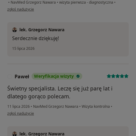
•
NavMed Grzegorz Nawara
•
wizyta pierwsza - diagnostyczna
•
w opinii użytkownika GS
zgłoś nadużycie
lek. Grzegorz Nawara
Serdecznie dziękuję!
15 lipca 2026
Paweł
Weryfikacja wizyty
P
Świetny specjalista. Leczę się już parę lat i
dlatego gorąco polecam.
11 lipca 2026
•
NavMed Grzegorz Nawara
•
Wizyta kontrolna
•
w opinii użytkownika Paweł
zgłoś nadużycie
lek. Grzegorz Nawara