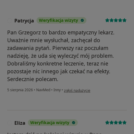
Patrycja
Weryfikacja wizyty
P
Pan Grzegorz to bardzo empatyczny lekarz.
Uważnie mnie wysłuchał, zachęcał do
zadawania pytań. Pierwszy raz poczułam
nadzieję, że uda się wyleczyć mój problem.
Dobraliśmy konkretne leczenie, teraz nie
pozostaje nic innego jak czekać na efekty.
Serdecznie polecam.
w opinii użytkownika Patrycja
5 sierpnia 2026
•
NavMed
•
Inny
•
zgłoś nadużycie
Eliza
Weryfikacja wizyty
E