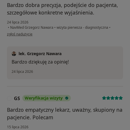
Bardzo dobra precyzja, podejście do pacjenta,
szczegółowe konkretne wyjaśnienia.
24 lipca 2026
•
NavMed Grzegorz Nawara
•
wizyta pierwsza - diagnostyczna
•
w opinii użytkownika I. L
zgłoś nadużycie
lek. Grzegorz Nawara
Bardzo dziękuję za opinię!
24 lipca 2026
GS
Weryfikacja wizyty
G
Bardzo empatyczny lekarz, uważny, skupiony na
pacjencie. Polecam
15 lipca 2026