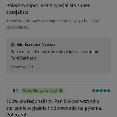
Polecam supet lekarz specjalista super
specjalists
8 czerwca 2026
•
NavMed Grzegorz Nawara
•
Wizyta kontrolna
•
w opinii użytkownika Basia
zgłoś nadużycie
lek. Grzegorz Nawara
Bardzo, bardzo serdecznie dziękuję za opinię,
Pani Barbaro!
8 czerwca 2026
BO
Weryfikacja wizyty
B
100% profesjonalizm. Pan Doktor wszystko
starannie wyjaśnia i odpowoada na pytania.
Polecam!