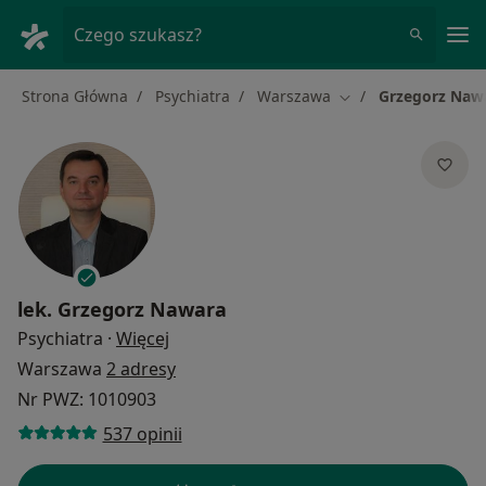
Me
Czego szukasz?
Strona Główna
Psychiatra
Warszawa
Grzegorz Naw
Zmień miasto
lek.
Grzegorz Nawara
O specjalizacjach
Psychiatra
·
Więcej
Warszawa
2 adresy
Nr PWZ: 1010903
537 opinii