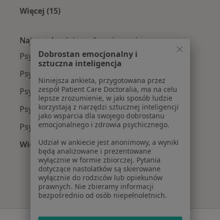
Więcej (15)
Więcej w kategorii: Najczęście leczone chorob
Najpopularniejsze ubezpieczenia
Dobrostan emocjonalny i
Psychiatrzy z Medicover w Warszawie
sztuczna inteligencja
Psychiatrzy z Allianz w Warszawie
Niniejsza ankieta, przygotowana przez
zespół Patient Care Doctoralia, ma na celu
Psychiatrzy z INTER Polska w Warszawie
lepsze zrozumienie, w jaki sposób ludzie
korzystają z narzędzi sztucznej inteligencji
Psychiatrzy z Signal Iduna w Warszawie
jako wsparcia dla swojego dobrostanu
emocjonalnego i zdrowia psychicznego.
Psychiatrzy z Compensa w Warszawie
Udział w ankiecie jest anonimowy, a wyniki
Więcej (6)
będą analizowane i prezentowane
Więcej w kategorii: Najpopularniejsze ubezpie
wyłącznie w formie zbiorczej. Pytania
dotyczące nastolatków są skierowane
wyłącznie do rodziców lub opiekunów
prawnych. Nie zbieramy informacji
bezpośrednio od osób niepełnoletnich.