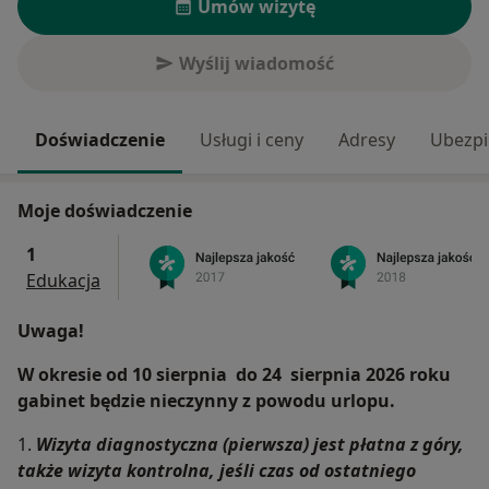
Umów wizytę
Wyślij wiadomość
Doświadczenie
Usługi i ceny
Adresy
Ubezpi
Moje doświadczenie
1
Edukacja
Uwaga!
W okresie od 10 sierpnia do 24 sierpnia 2026 roku
gabinet będzie nieczynny z powodu urlopu.
1.
Wizyta diagnostyczna (pierwsza) jest płatna z góry,
także wizyta kontrolna, jeśli czas
od ostatniego