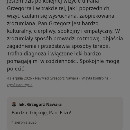
Jestem dziś po kolejnej wizycie u Pana
Grzegorza i w trakcie tej, jak i poprzednich
wizyt, czułam się wysłuchana, zaopiekowana,
zrozumiana. Pan Grzegorz jest bardzo
kulturalny, cierpliwy, spokojny i empatyczny. W
zrozumiały sposób prowadzi rozmowę, objaśnia
zagadnienia i przedstawia sposoby terapii.
Trafna diagnoza i włączone leki bardzo
pomagają mi w codzienności. Spokojnie mogę
polecić .
4 sierpnia 2026
•
NavMed Grzegorz Nawara
•
Wizyta kontrolna
•
w opinii użytkownika Eliza
zgłoś nadużycie
lek. Grzegorz Nawara
Bardzo dziękuję, Pani Elizo!
4 sierpnia 2026