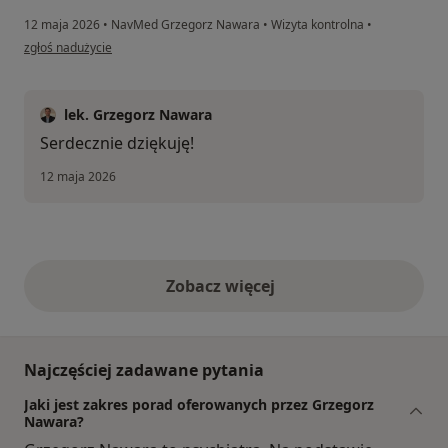
12 maja 2026
•
NavMed Grzegorz Nawara
•
Wizyta kontrolna
•
w opinii użytkownika BO
zgłoś nadużycie
lek. Grzegorz Nawara
Serdecznie dziękuję!
12 maja 2026
Zobacz więcej
opinie powyżej
Najczęściej zadawane pytania
Jaki jest zakres porad oferowanych przez Grzegorz
Nawara?