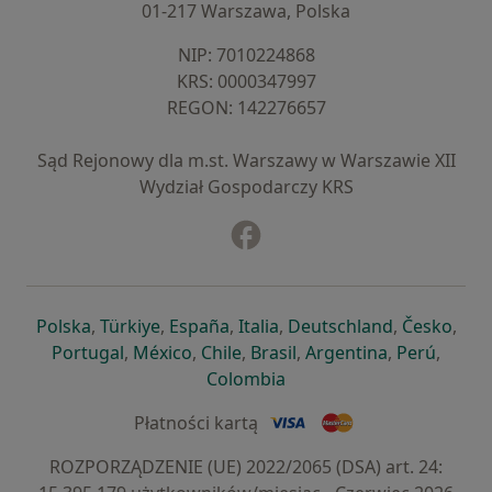
01-217 Warszawa, Polska
NIP: ⁠7010224868
KRS: ⁠0000347997
REGON: ⁠142276657
Sąd Rejonowy dla m.st. Warszawy w Warszawie XII
Wydział Gospodarczy KRS
Facebook
otwiera się w nowej karcie
otwiera się w nowej karcie
otwiera się w nowej karcie
otwiera się w nowej karcie
otwiera się w nowej karci
otwiera się
otwi
Polska
,
Türkiye
,
España
,
Italia
,
Deutschland
,
Česko
,
otwiera się w nowej karcie
otwiera się w nowej karcie
otwiera się w nowej karcie
otwiera się w nowej kar
otwiera się 
otwier
Portugal
,
México
,
Chile
,
Brasil
,
Argentina
,
Perú
,
otwiera się w nowej karc
Colombia
Płatności kartą
ROZPORZĄDZENIE (UE) 2022/2065 (DSA) art. 24: