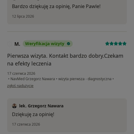
Bardzo dziękuję za opinię, Panie Pawle!
12 lipca 2026
M.
Weryfikacja wizyty
M
Pierwsza wizyta. Kontakt bardzo dobry.Czekam
na efekty leczenia
17 czerwca 2026
•
NavMed Grzegorz Nawara
•
wizyta pierwsza - diagnostyczna
•
w opinii użytkownika M.
zgłoś nadużycie
lek. Grzegorz Nawara
Dziękuję za opinię!
17 czerwca 2026