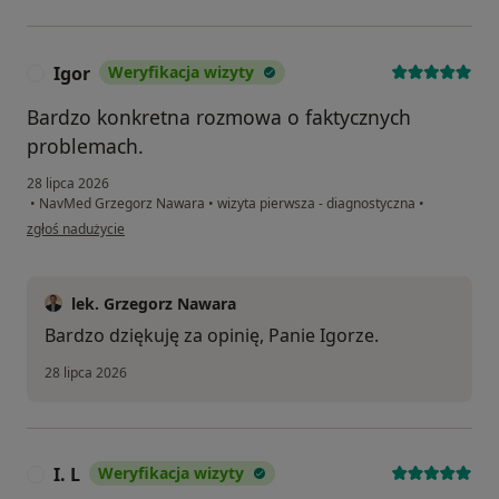
Igor
Weryfikacja wizyty
I
Bardzo konkretna rozmowa o faktycznych
problemach.
28 lipca 2026
•
NavMed Grzegorz Nawara
•
wizyta pierwsza - diagnostyczna
•
w opinii użytkownika Igor
zgłoś nadużycie
lek. Grzegorz Nawara
Bardzo dziękuję za opinię, Panie Igorze.
28 lipca 2026
I. L
Weryfikacja wizyty
I