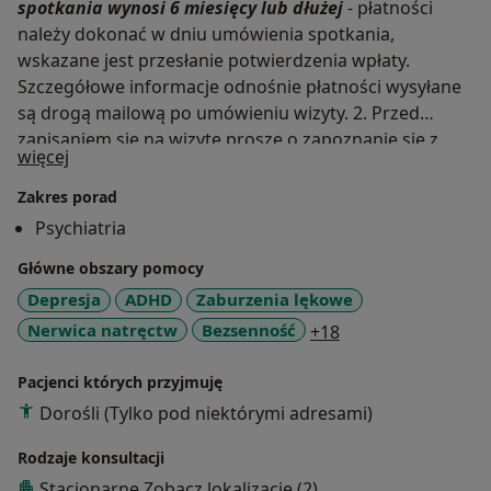
spotkania wynosi 6 miesięcy
lub dłużej
- płatności
należy dokonać w dniu umówienia spotkania,
wskazane jest przesłanie potwierdzenia wpłaty.
Szczegółowe informacje odnośnie płatności wysyłane
są drogą mailową po umówieniu wizyty. 2. Przed
zapisaniem się na wizytę proszę o zapoznanie się z
O mnie
więcej
regulaminem Gabinetu, dostępnym pod adresem
navmed-psychiatrzy pl. Zapisanie się na wizytę oznacza
Zakres porad
akceptację regulaminu. 3. W celu usprawnienia
Psychiatria
kontaktu telefonicznego z gabinetem uprzejmie
Główne obszary pomocy
proszę o telefony od poniedziałku do piątku w
godzinach 8.00 -10.00. W czasie pracy gabinetu
Depresja
ADHD
Zaburzenia lękowe
możliwość połączenia telefonicznego jest ograniczona
a11y_sr_more_dis
Nerwica natręctw
Bezsenność
+18
- ze względu na wizyty pacjentów. 4. Wizyta online jest
wyłącznie dla pacjentów, którzy korzystają z mojej
Pacjenci których przyjmuję
pomocy dłuższy czas oraz są w dość dobrym,
Dorośli (Tylko pod niektórymi adresami)
stabilnym stanie psychicznym. Numer konta do
przelewu to 41 1140 2017 0000 4102 0743 3362, w
Rodzaje konsultacji
tytule proszę podać imię i nazwisko pacjenta. Osoby
Stacjonarne
Zobacz lokalizacje (2)