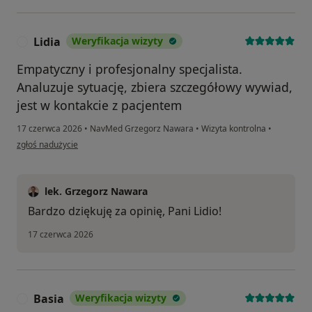
Lidia
Weryfikacja wizyty
L
Empatyczny i profesjonalny specjalista.
Analuzuje sytuację, zbiera szczegółowy wywiad,
jest w kontakcie z pacjentem
17 czerwca 2026
•
NavMed Grzegorz Nawara
•
Wizyta kontrolna
•
w opinii użytkownika Lidia
zgłoś nadużycie
lek. Grzegorz Nawara
Bardzo dziękuję za opinię, Pani Lidio!
17 czerwca 2026
Basia
Weryfikacja wizyty
B