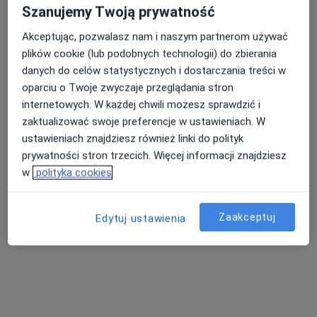
Szanujemy Twoją prywatność
Specjalista nie oferuje umawiania online pod tym adresem.
Akceptując, pozwalasz nam i naszym partnerom używać
Poproś o wizytę
plików cookie (lub podobnych technologii) do zbierania
danych do celów statystycznych i dostarczania treści w
oparciu o Twoje zwyczaje przeglądania stron
internetowych. W każdej chwili możesz sprawdzić i
zaktualizować swoje preferencje w ustawieniach. W
ustawieniach znajdziesz również linki do polityk
prywatności stron trzecich. Więcej informacji znajdziesz
w
polityka cookies
Krystyna Gajewska
Zaakceptuj
Edytuj ustawienia
Psychiatra
ul. Batalionów Chłopskich 3/7, Sochaczew
•
Mapa
Zespół Opieki Zdrowotnej „Szpitala Powiatowego” w Sochaczewie
Specjalista nie oferuje umawiania online pod tym adresem.