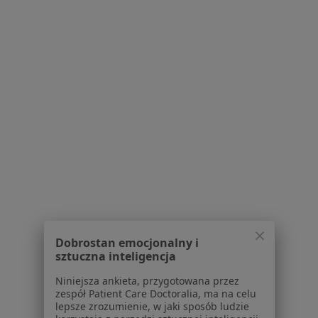
Bezpieczne płatności
lek. Bartosz Nadolski
·
Więcej
Psychiatra
120 opinii
Popularny specjalista: pacjenci chętnie płacą
online
Konsultacja online
320 zł
Dobrostan emocjonalny i
Specjalista nie oferuje umawiania online pod tym adresem.
sztuczna inteligencja
Poproś o wizytę
Niniejsza ankieta, przygotowana przez
zespół Patient Care Doctoralia, ma na celu
lepsze zrozumienie, w jaki sposób ludzie