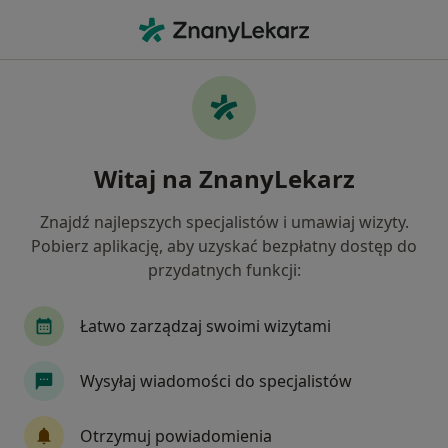
Me
Psychiatra • Sochaczew, mazowieckie
Filtry
Mapa
Polecani psychiatrzy w Sochaczewie
Witaj na ZnanyLekarz
Jak działają wyniki wyszukiwania
Znajdź najlepszych specjalistów i umawiaj wizyty.
Pobierz aplikację, aby uzyskać bezpłatny dostęp do
przydatnych funkcji:
Łatwo zarządzaj swoimi wizytami
Wysyłaj wiadomości do specjalistów
lek. Elżbieta Świderska
·
Więcej
Psychiatra
Otrzymuj powiadomienia