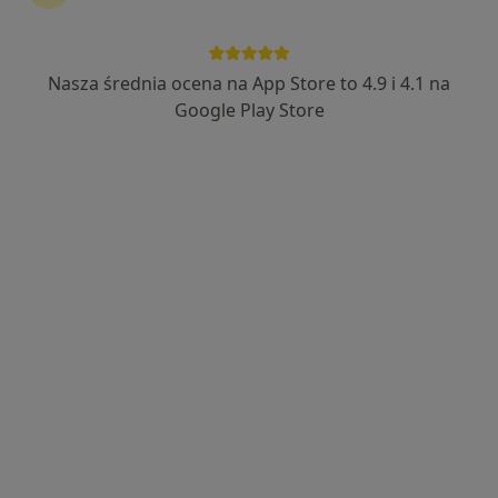
166 opinii
Adres
Online
Nasza średnia ocena na App Store to 4.9 i 4.1 na
Google Play Store
Juliana Ursyna Niemcewicza 20 m 82., Sochaczew
•
Mapa
Specjalistyczna Praktyka Psychiatryczna Elżbieta Świderska
Konsultacja psychiatryczna
od 300 zł
Specjalista nie oferuje umawiania online pod tym adresem.
Poproś o wizytę