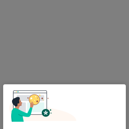
Plac Kościuszki 6, Sochaczew
•
Mapa
Specjalistyczna Praktyka Lekarska
Specjalista nie oferuje umawiania online pod tym adresem.
Poproś o wizytę
Agnieszka Gratys-Miziołek
Psychiatra
Batalionów Chłopskich 3/7, Sochaczew
•
Mapa
Dział Psychiatrycznej Opieki Zdrowotnej