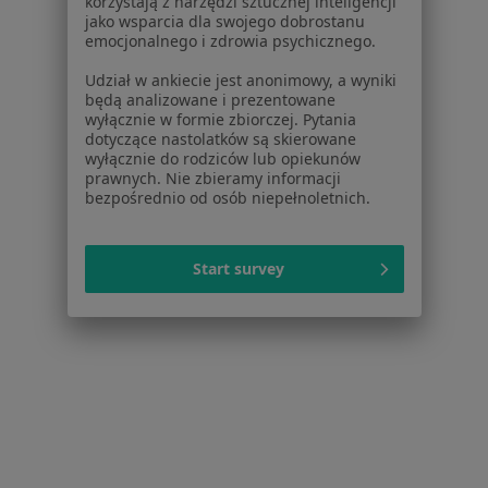
korzystają z narzędzi sztucznej inteligencji
jako wsparcia dla swojego dobrostanu
emocjonalnego i zdrowia psychicznego.
Udział w ankiecie jest anonimowy, a wyniki
będą analizowane i prezentowane
wyłącznie w formie zbiorczej. Pytania
dotyczące nastolatków są skierowane
wyłącznie do rodziców lub opiekunów
prawnych. Nie zbieramy informacji
Bezpieczne płatności
bezpośrednio od osób niepełnoletnich.
lek. Małgorzata Przytuła
·
Więcej
Psychiatra
Start survey
345 opinii
Popularny specjalista: pacjenci chętnie płacą
online
Konsultacja psychiatryczna online (kolejna wizyta)
300 zł
Specjalista nie oferuje umawiania online pod tym adresem.
Poproś o wizytę