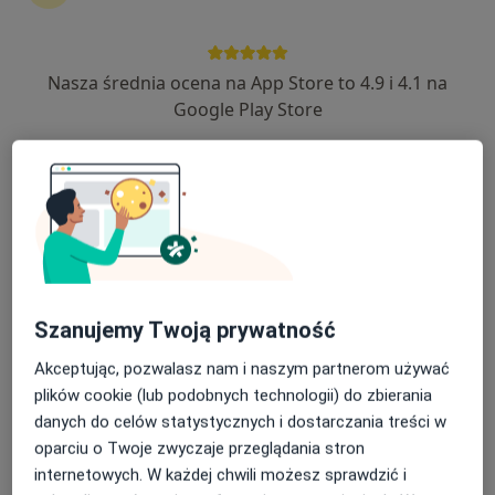
189 opinii
Hryniewickiego 6/4, Gdynia
•
Mapa
Nasza średnia ocena na App Store to 4.9 i 4.1 na
Centrum Medicover - Gdynia
Google Play Store
Akceptuje Medicover
Konsultacja endokrynologiczna
Brak ceny
Specjalista nie oferuje umawiania online pod tym adresem.
Poproś o wizytę
Szanujemy Twoją prywatność
Akceptując, pozwalasz nam i naszym partnerom używać
plików cookie (lub podobnych technologii) do zbierania
danych do celów statystycznych i dostarczania treści w
oparciu o Twoje zwyczaje przeglądania stron
internetowych. W każdej chwili możesz sprawdzić i