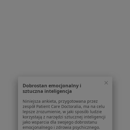
Centrum prasowe
Kontakt
Dla pacjentów
Lekarze
Placówki medyczne
Pytania i odpowiedzi
Usługi i zabiegi
Choroby
Pomoc
Aplikacje mobilne
Blog dla pacjentów
Dobrostan emocjonalny i
sztuczna inteligencja
Dla profesjonalistów
Niniejsza ankieta, przygotowana przez
Cennik
zespół Patient Care Doctoralia, ma na celu
lepsze zrozumienie, w jaki sposób ludzie
Dla lekarzy
korzystają z narzędzi sztucznej inteligencji
Dla placówek medycznych
jako wsparcia dla swojego dobrostanu
Noa Notes
emocjonalnego i zdrowia psychicznego.
nowość