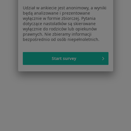
Baza wiedzy
Udział w ankiecie jest anonimowy, a wyniki
Centrum Pomocy dla Specjalisty
będą analizowane i prezentowane
wyłącznie w formie zbiorczej. Pytania
Kontakt
dotyczące nastolatków są skierowane
ZnanyLekarz - Strona główna
wyłącznie do rodziców lub opiekunów
prawnych. Nie zbieramy informacji
ZnanyLekarz Sp. z o.o.
bezpośrednio od osób niepełnoletnich.
ul. Kolejowa 5/7
01-217 Warszawa, Polska
Start survey
NIP: ⁠7010224868
KRS: ⁠0000347997
REGON: ⁠142276657
Sąd Rejonowy dla m.st. Warszawy w Warszawie XII
Wydział Gospodarczy KRS
Facebook
otwiera się w nowej karcie