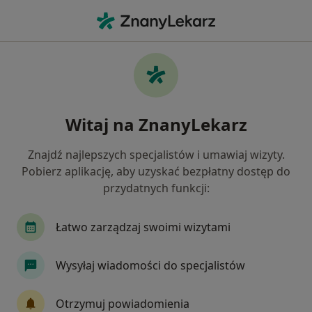
Me
Endokrynolog • Gdynia, pomorskie
Filtry
Ubezpieczenie:
Medicover
20 polecanych endokrynologów w Gdyni z
Witaj na ZnanyLekarz
Medicover
Jak działają wyniki wyszukiwania
Znajdź najlepszych specjalistów i umawiaj wizyty.
Pobierz aplikację, aby uzyskać bezpłatny dostęp do
przydatnych funkcji:
Łatwo zarządzaj swoimi wizytami
Wysyłaj wiadomości do specjalistów
Andrzej Zapała
Otrzymuj powiadomienia
·
Więcej
Endokrynolog, Androlog