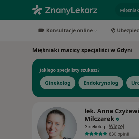
specjaliz
Konsultacje online
Ubezpiec
Mięśniaki macicy specjaliści w Gdyni
Jakiego specjalisty szukasz?
Ginekolog
Endokrynolog
Ur
lek. Anna Czyżewi
Milczarek
·
Więcej
Ginekolog
830 opinii