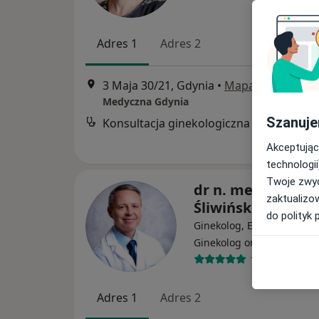
Adres 1
Adres 2
3 Maja 30/21, Gdynia
•
Mapa
Medyczna Gdynia
Szanuje
Konsultacja ginekologiczna
Akceptując
technologii
Twoje zwyc
dr n. med. Wojcie
zaktualizo
Śliwiński
do polityk 
Ginekolog, Endokrynolog,
·
Ginekolog onkologiczny
131 opinii
Adres 1
Adres 2