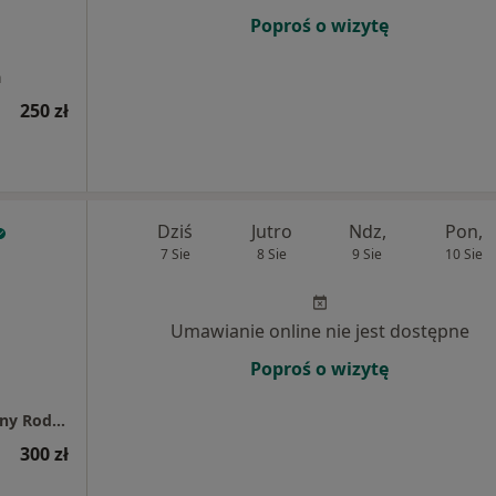
Poproś o wizytę
a
250 zł
Dziś
Jutro
Ndz,
Pon,
7 Sie
8 Sie
9 Sie
10 Sie
Umawianie online nie jest dostępne
Poproś o wizytę
Panaceum Sp. z o.o. NZOZ Poradnia Medycyny Rodzinnej
300 zł