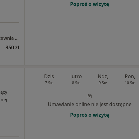
Poproś o wizytę
PRO FEMINA : Gabinet Ginekologiczny i Pracownia Badań Usg
350 zł
Dziś
Jutro
Ndz,
Pon,
7 Sie
8 Sie
9 Sie
10 Sie
jący
·
znej
Umawianie online nie jest dostępne
Poproś o wizytę