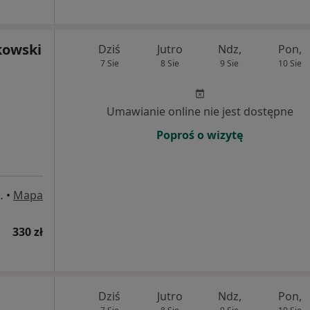
kowski
Dziś
Jutro
Ndz,
Pon,
7 Sie
8 Sie
9 Sie
10 Sie
Umawianie online nie jest dostępne
Poproś o wizytę
ego 11d, Gdańsk
•
Mapa
330 zł
Dziś
Jutro
Ndz,
Pon,