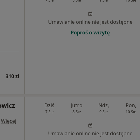
7 Sie
8 Sie
9 Sie
10 Sie
Umawianie online nie jest dostępne
Poproś o wizytę
310 zł
owicz
Dziś
Jutro
Ndz,
Pon,
7 Sie
8 Sie
9 Sie
10 Sie
·
Więcej
Umawianie online nie jest dostępne