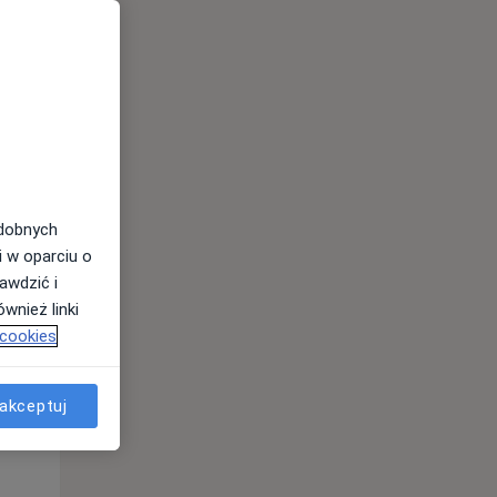
odobnych
i w oparciu o
awdzić i
Wt,
Śr,
Czw,
wnież linki
11 Sie
12 Sie
13 Sie
 cookies
akceptuj