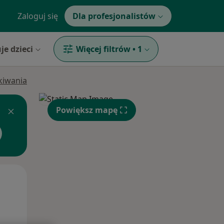
Zaloguj się
Dla profesjonalistów
je dzieci
Więcej filtrów
•
1
ukiwania
Powiększ mapę
Wt,
Śr,
Czw,
11 Sie
12 Sie
13 Sie