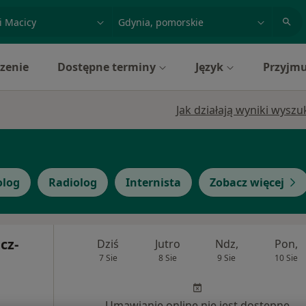
acja, badanie lub nazwisko
miasto lub dzielnica
zenie
Dostępne terminy
Język
Przyjmu
Jak działają wyniki wysz
olog
Radiolog
Internista
Zobacz więcej
cz-
Dziś
Jutro
Ndz,
Pon,
7 Sie
8 Sie
9 Sie
10 Sie
Umawianie online nie jest dostępne