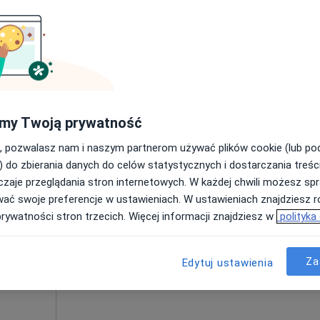
Poproś o wizytę
my Twoją prywatność
310 zł
, pozwalasz nam i naszym partnerom używać plików cookie (lub p
) do zbierania danych do celów statystycznych i dostarczania treśc
zaje przeglądania stron internetowych. W każdej chwili możesz spr
ch
Dziś
Jutro
Ndz,
Pon,
wać swoje preferencje w ustawieniach. W ustawieniach znajdziesz ró
7 Sie
8 Sie
9 Sie
10 Sie
prywatności stron trzecich. Więcej informacji znajdziesz w
polityka
Więcej
Umawianie online nie jest dostępne
Za
Edytuj ustawienia
Poproś o wizytę