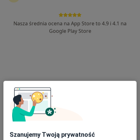
129 opinii
aleja Grunwaldzka 472A, Gdańsk
•
Mapa
Nasza średnia ocena na App Store to 4.9 i 4.1 na
Centrum Medicover Gdańsk Grunwaldzka Olivia Business Center
Google Play Store
Akceptuje Medicover
Konsultacja laryngologiczna
320 zł
Specjalista nie oferuje umawiania online pod tym adresem.
Poproś o wizytę
Szanujemy Twoją prywatność