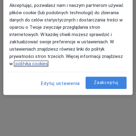
Centrum Medicover Gdańsk Grunwaldzka
Akceptując, pozwalasz nam i naszym partnerom używać
Olivia Business Center
plików cookie (lub podobnych technologii) do zbierania
·
Więcej
Laryngologia, Interna, Medycyna rodzinna
danych do celów statystycznych i dostarczania treści w
201 opinii
oparciu o Twoje zwyczaje przeglądania stron
aleja Grunwaldzka 472A, Gdańsk
•
Mapa
internetowych. W każdej chwili możesz sprawdzić i
zaktualizować swoje preferencje w ustawieniach. W
Konsultacja laryngologiczna
320 zł
ustawieniach znajdziesz również linki do polityk
prywatności stron trzecich. Więcej informacji znajdziesz
w
polityka cookies
lek. Anna Wrzosek
laryngolog
Zaakceptuj
Edytuj ustawienia
Brak dostępnych specjalistów z wolnymi terminami w tym centrum medycznym.
Pokaż profil
Dostępni specjaliści