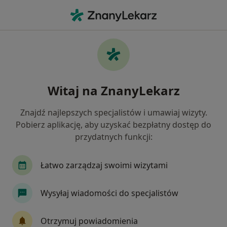
Me
Laryngolog • Gdynia, pomorskie
Filtry
Ubezpieczenie:
Medicover
20 polecanych laryngologów w Gdyni z
Witaj na ZnanyLekarz
Medicover
Jak działają wyniki wyszukiwania
Znajdź najlepszych specjalistów i umawiaj wizyty.
Pobierz aplikację, aby uzyskać bezpłatny dostęp do
przydatnych funkcji:
Łatwo zarządzaj swoimi wizytami
Wysyłaj wiadomości do specjalistów
lek. Anna Wrzosek
Otrzymuj powiadomienia
·
Więcej
Laryngolog