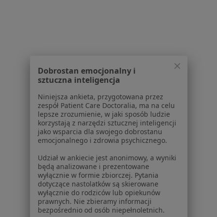
Centrum prasowe
Kontakt
Dla pacjentów
Lekarze
Placówki medyczne
Dobrostan emocjonalny i
Pytania i odpowiedzi
sztuczna inteligencja
Usługi i zabiegi
Niniejsza ankieta, przygotowana przez
Choroby
zespół Patient Care Doctoralia, ma na celu
Pomoc
lepsze zrozumienie, w jaki sposób ludzie
Aplikacje mobilne
korzystają z narzędzi sztucznej inteligencji
jako wsparcia dla swojego dobrostanu
Blog dla pacjentów
emocjonalnego i zdrowia psychicznego.
Dla profesjonalistów
Udział w ankiecie jest anonimowy, a wyniki
będą analizowane i prezentowane
Cennik
wyłącznie w formie zbiorczej. Pytania
Dla lekarzy
dotyczące nastolatków są skierowane
Dla placówek medycznych
wyłącznie do rodziców lub opiekunów
prawnych. Nie zbieramy informacji
Noa Notes
nowość
bezpośrednio od osób niepełnoletnich.
Baza wiedzy