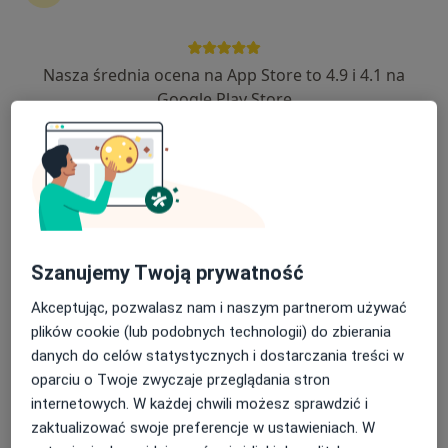
1 opinia
Chodźki 17, Lublin
•
Mapa
Nasza średnia ocena na App Store to 4.9 i 4.1 na
Centrum Medyczne Chodźki - NOWE Prywatne Specjalistyczne Gabinety Lekarskie
Google Play Store
Akceptuje Medicover
Konsultacja endokrynologiczna
200 zł
Specjalista nie oferuje umawiania online pod tym adresem.
Poproś o wizytę
Szanujemy Twoją prywatność
Akceptując, pozwalasz nam i naszym partnerom używać
plików cookie (lub podobnych technologii) do zbierania
danych do celów statystycznych i dostarczania treści w
oparciu o Twoje zwyczaje przeglądania stron
internetowych. W każdej chwili możesz sprawdzić i
zaktualizować swoje preferencje w ustawieniach. W