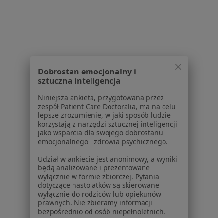
Usługi i zabiegi
Choroby
Pomoc
Aplikacje mobilne
Blog dla pacjentów
Dobrostan emocjonalny i
Dla profesjonalistów
sztuczna inteligencja
Cennik
Niniejsza ankieta, przygotowana przez
Dla lekarzy
zespół Patient Care Doctoralia, ma na celu
lepsze zrozumienie, w jaki sposób ludzie
Dla placówek medycznych
korzystają z narzędzi sztucznej inteligencji
Noa Notes
nowość
jako wsparcia dla swojego dobrostanu
Baza wiedzy
emocjonalnego i zdrowia psychicznego.
Centrum Pomocy dla Specjalisty
Udział w ankiecie jest anonimowy, a wyniki
będą analizowane i prezentowane
Kontakt
wyłącznie w formie zbiorczej. Pytania
ZnanyLekarz - Strona główna
dotyczące nastolatków są skierowane
wyłącznie do rodziców lub opiekunów
ZnanyLekarz Sp. z o.o.
prawnych. Nie zbieramy informacji
ul. Kolejowa 5/7
bezpośrednio od osób niepełnoletnich.