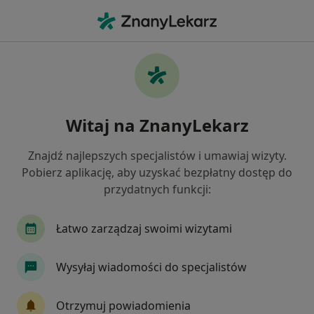
Me
Endokrynolog • Lublin, lubelskie
Filtry
Ubezpieczenie:
Medicover
20 polecanych endokrynologów w Lublinie z
Witaj na ZnanyLekarz
Medicover
Jak działają wyniki wyszukiwania
Znajdź najlepszych specjalistów i umawiaj wizyty.
Pobierz aplikację, aby uzyskać bezpłatny dostęp do
przydatnych funkcji:
Łatwo zarządzaj swoimi wizytami
Wysyłaj wiadomości do specjalistów
Agata Rękas-Wójcik
Otrzymuj powiadomienia
Endokrynolog, Internista