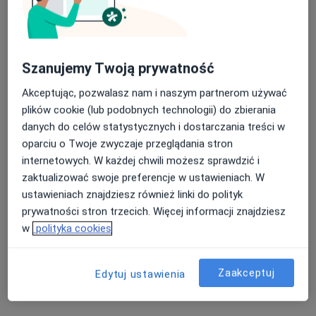
Szanujemy Twoją prywatność
Poliklinika Dąbrowska Prinn Sp. z o.o.
·
Więcej
Endokrynologia, Chirurgia, Interna
Akceptując, pozwalasz nam i naszym partnerom używać
617 opinii
plików cookie (lub podobnych technologii) do zbierania
danych do celów statystycznych i dostarczania treści w
Al. Józefa Piłsudskiego 92, Dąbrowa Górnicza
•
Mapa
oparciu o Twoje zwyczaje przeglądania stron
Konsultacja endokrynologiczna
250 zł
internetowych. W każdej chwili możesz sprawdzić i
zaktualizować swoje preferencje w ustawieniach. W
ustawieniach znajdziesz również linki do polityk
prywatności stron trzecich. Więcej informacji znajdziesz
lek. Elżbieta
w
polityka cookies
Lewandowska-
Jabłońska
endokrynolog
Zaakceptuj
Edytuj ustawienia
Brak dostępnych specjalistów z wolnymi terminami w tym centrum medycznym.
Pokaż profil