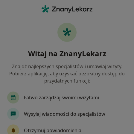
Me
Endokrynolog • Dąbrowa Górnicza, śląskie
Filtry
Ubezpieczenie:
Medicover
20 polecanych endokrynologów w Dąbrowie
Witaj na ZnanyLekarz
Górniczej z Medicover
Jak działają wyniki wyszukiwania
Znajdź najlepszych specjalistów i umawiaj wizyty.
Pobierz aplikację, aby uzyskać bezpłatny dostęp do
przydatnych funkcji:
Łatwo zarządzaj swoimi wizytami
Wysyłaj wiadomości do specjalistów
Bezpieczne płatności
Otrzymuj powiadomienia