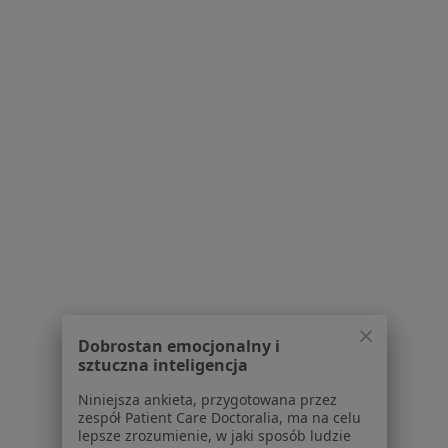
Serwis
Regulamin
Polityka prywatności pacjentów
Polityka prywatności profesjonalistów
Polityka prywatności dla profesjonalistów, których
dane pozyskaliśmy samodzielnie
Polityka cookies
Jak działają wyniki wyszukiwania
Dostępność
O nas
Praca
Rekrutujemy!
Partnerzy
Centrum prasowe
Kontakt
Dobrostan emocjonalny i
sztuczna inteligencja
Dla pacjentów
Niniejsza ankieta, przygotowana przez
zespół Patient Care Doctoralia, ma na celu
Lekarze
lepsze zrozumienie, w jaki sposób ludzie
Placówki medyczne