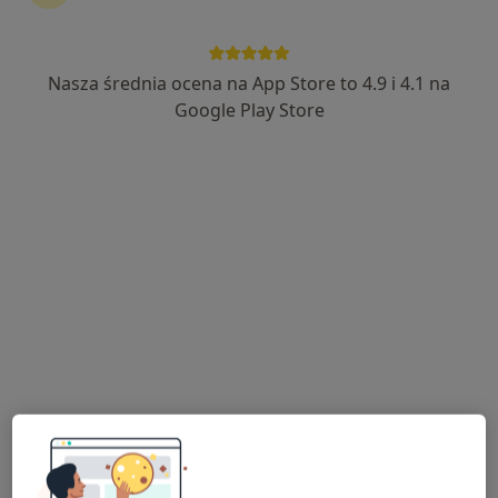
INTER-MED BĘDZIN
·
Więcej
Endokrynologia, Interna, Chirurgia
2299 opinii
Nasza średnia ocena na App Store to 4.9 i 4.1 na
Ignacego Krasickiego 14, Będzin
•
Mapa
Google Play Store
Konsultacja endokrynologiczna
250 zł
dr n. med. Anna
Kozler-Borowska
endokrynolog
Brak dostępnych specjalistów z wolnymi terminami w tym centrum medycznym.
Pokaż profil