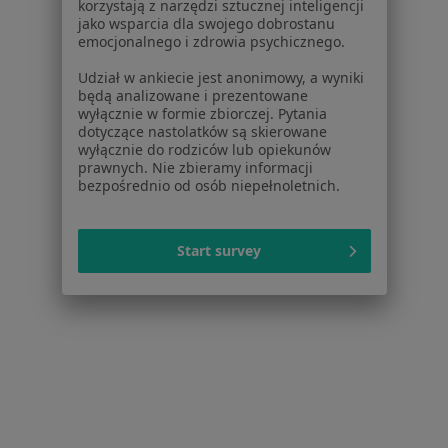
korzystają z narzędzi sztucznej inteligencji
Pytania i odpowiedzi
jako wsparcia dla swojego dobrostanu
emocjonalnego i zdrowia psychicznego.
Usługi i zabiegi
Choroby
Udział w ankiecie jest anonimowy, a wyniki
Pomoc
będą analizowane i prezentowane
wyłącznie w formie zbiorczej. Pytania
Aplikacje mobilne
dotyczące nastolatków są skierowane
Blog dla pacjentów
wyłącznie do rodziców lub opiekunów
prawnych. Nie zbieramy informacji
Dla profesjonalistów
bezpośrednio od osób niepełnoletnich.
Cennik
Dla lekarzy
Start survey
Dla placówek medycznych
Noa Notes
nowość
Baza wiedzy
Centrum Pomocy dla Specjalisty
Kontakt
ZnanyLekarz - Strona główna
ZnanyLekarz Sp. z o.o.