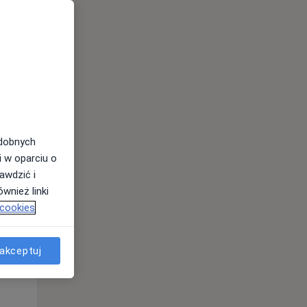
odobnych
i w oparciu o
awdzić i
Wt,
Śr,
Czw,
wnież linki
11 Sie
12 Sie
13 Sie
 cookies
akceptuj