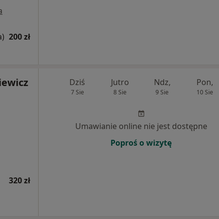
a
a)
200 zł
iewicz
Dziś
Jutro
Ndz,
Pon,
7 Sie
8 Sie
9 Sie
10 Sie
Umawianie online nie jest dostępne
Poproś o wizytę
320 zł