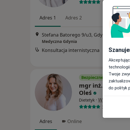
107 opinii
Adres 1
Adres 2
Stefana Batorego 9/u3, Gdynia
•
Mapa
Medyczna Gdynia
Szanuje
Konsultacja internistyczna
Akceptując
technologii
Twoje zwyc
Bezpieczne płatności
zaktualizo
mgr inż. Magdal
do polityk 
Oleś
·
Więcej
Dietetyk
379 opinii
Adres
Online