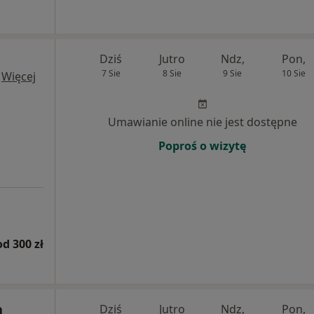
Dziś
Jutro
Ndz,
Pon,
7 Sie
8 Sie
9 Sie
10 Sie
·
Więcej
Umawianie online nie jest dostępne
Poproś o wizytę
od 300 zł
a
Dziś
Jutro
Ndz,
Pon,