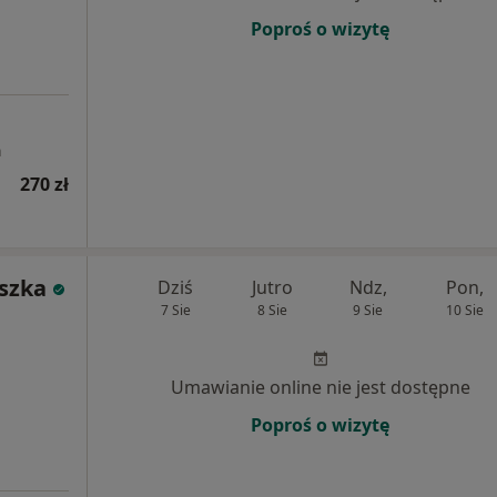
Poproś o wizytę
a
270 zł
szka
Dziś
Jutro
Ndz,
Pon,
7 Sie
8 Sie
9 Sie
10 Sie
Umawianie online nie jest dostępne
Poproś o wizytę