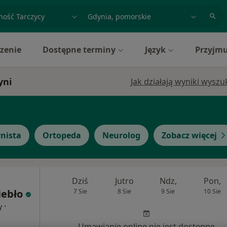
acja, badanie lub nazwisko
miasto lub dzielnica
zenie
Dostępne terminy
Język
Przyjmu
yni
Jak działają wyniki wysz
rnista
Ortopeda
Neurolog
Zobacz więcej
Dziś
Jutro
Ndz,
Pon,
iebło
7 Sie
8 Sie
9 Sie
10 Sie
·
y
Umawianie online nie jest dostępne