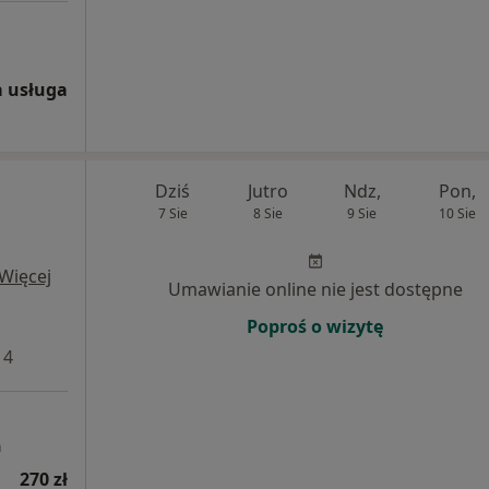
 usługa
Dziś
Jutro
Ndz,
Pon,
7 Sie
8 Sie
9 Sie
10 Sie
Więcej
Umawianie online nie jest dostępne
Poproś o wizytę
 4
a
270 zł