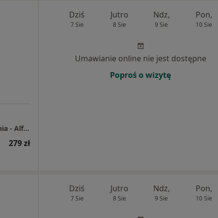
Dziś
Jutro
Ndz,
Pon,
7 Sie
8 Sie
9 Sie
10 Sie
Umawianie online nie jest dostępne
Poproś o wizytę
Centrum Medyczne enel-med - Oddział Gdynia - Alfa Plaza
279 zł
Dziś
Jutro
Ndz,
Pon,
7 Sie
8 Sie
9 Sie
10 Sie