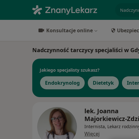
specjaliz
Konsultacje online
Ubezpiec
Nadczynność tarczycy specjaliści w Gd
Jakiego specjalisty szukasz?
Endokrynolog
Dietetyk
Inte
lek. Joanna
Majorkiewicz-Zdz
Internista, Lekarz rodzinn
Więcej