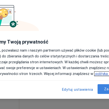
Poproś o wizytę
my Twoją prywatność
260 zł
, pozwalasz nam i naszym partnerom używać plików cookie (lub p
) do zbierania danych do celów statystycznych i dostarczania treśc
zaje przeglądania stron internetowych. W każdej chwili możesz spr
Dziś
Jutro
Ndz,
Pon,
wać swoje preferencje w ustawieniach. W ustawieniach znajdziesz ró
7 Sie
8 Sie
9 Sie
10 Sie
ena
prywatności stron trzecich. Więcej informacji znajdziesz w
polityka
Umawianie online nie jest dostępne
Za
Edytuj ustawienia
Poproś o wizytę