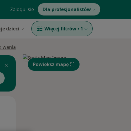
Zaloguj się
Dla profesjonalistów
je dzieci
Więcej filtrów
•
1
ukiwania
Powiększ mapę
Wt,
Śr,
Czw,
11 Sie
12 Sie
13 Sie