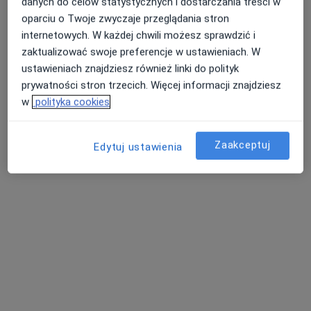
Centrum Medicover Gdańsk Grunwaldzka
danych do celów statystycznych i dostarczania treści w
Olivia Business Center
oparciu o Twoje zwyczaje przeglądania stron
·
Więcej
Kardiologia, Interna, Medycyna rodzinna
internetowych. W każdej chwili możesz sprawdzić i
201 opinii
zaktualizować swoje preferencje w ustawieniach. W
ustawieniach znajdziesz również linki do polityk
aleja Grunwaldzka 472A, Gdańsk
•
Mapa
prywatności stron trzecich. Więcej informacji znajdziesz
Konsultacja kardiologiczna
315 zł
w
polityka cookies
Zaakceptuj
Edytuj ustawienia
dr n. med. Dariusz
Ciećwierz
kardiolog
Brak dostępnych specjalistów z wolnymi terminami w tym centrum medycznym.
Pokaż profil
Dostępni specjaliści