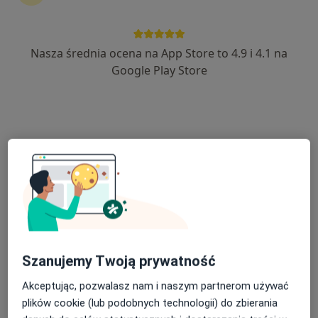
9 opinii
aleja Grunwaldzka 472A, Gdańsk
•
Mapa
Nasza średnia ocena na App Store to 4.9 i 4.1 na
Centrum Medicover Gdańsk Grunwaldzka Olivia Business Center
Google Play Store
Akceptuje Medicover
Konsultacja kardiologiczna
315 zł
Specjalista nie oferuje umawiania online pod tym adresem.
Poproś o wizytę
Szanujemy Twoją prywatność
Akceptując, pozwalasz nam i naszym partnerom używać
plików cookie (lub podobnych technologii) do zbierania