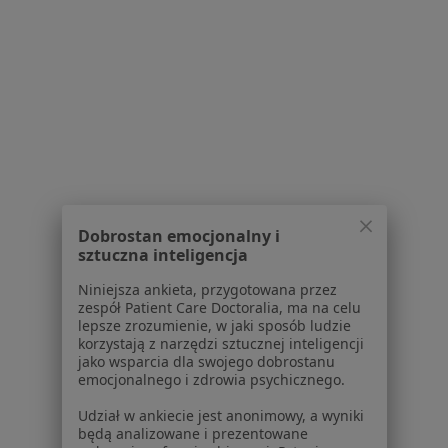
Partnerzy
Centrum prasowe
Kontakt
Dla pacjentów
Lekarze
Placówki medyczne
Pytania i odpowiedzi
Usługi i zabiegi
Choroby
Dobrostan emocjonalny i
Pomoc
sztuczna inteligencja
Aplikacje mobilne
Niniejsza ankieta, przygotowana przez
Blog dla pacjentów
zespół Patient Care Doctoralia, ma na celu
lepsze zrozumienie, w jaki sposób ludzie
Dla profesjonalistów
korzystają z narzędzi sztucznej inteligencji
jako wsparcia dla swojego dobrostanu
Cennik
emocjonalnego i zdrowia psychicznego.
Dla lekarzy
Udział w ankiecie jest anonimowy, a wyniki
Dla placówek medycznych
będą analizowane i prezentowane