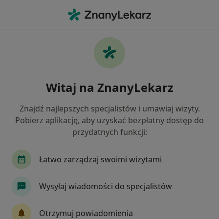
Me
Kardiolog • Gdynia, pomorskie
Filtry
Ubezpieczenie:
Medicover
20 polecanych kardiologów w Gdyni z
Witaj na ZnanyLekarz
Medicover
Jak działają wyniki wyszukiwania
Znajdź najlepszych specjalistów i umawiaj wizyty.
Pobierz aplikację, aby uzyskać bezpłatny dostęp do
przydatnych funkcji:
Łatwo zarządzaj swoimi wizytami
Wysyłaj wiadomości do specjalistów
dr n. med. Dariusz Ciećwierz
Otrzymuj powiadomienia
Kardiolog