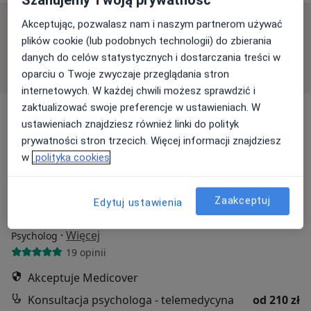
Akceptując, pozwalasz nam i naszym partnerom używać
Dostępne konsultacje online
plików cookie (lub podobnych technologii) do zbierania
danych do celów statystycznych i dostarczania treści w
Specjaliści w Twojej okolicy nie mają dostępności dla
oparciu o Twoje zwyczaje przeglądania stron
wizyt stacjonarnych. Sprawdź konsultacje online.
internetowych. W każdej chwili możesz sprawdzić i
zaktualizować swoje preferencje w ustawieniach. W
ustawieniach znajdziesz również linki do polityk
prywatności stron trzecich. Więcej informacji znajdziesz
w
polityka cookies
Zaakceptuj
Edytuj ustawienia
mgr Agnieszka Radwańska
·
Więcej
Psycholog
19 opinii
Akceptuje Medicover
Konsultacja psychologa - telemedycyna
od 210 zł