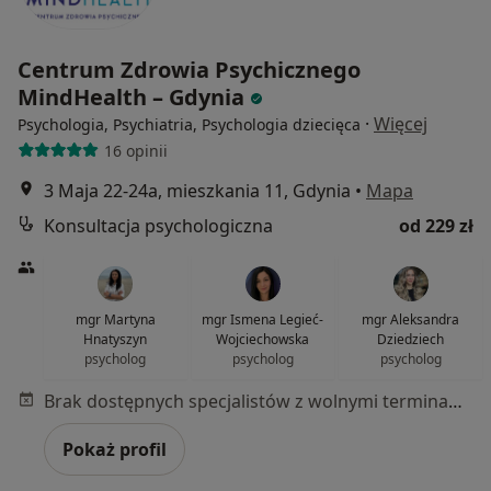
Centrum Zdrowia Psychicznego
MindHealth – Gdynia
·
Więcej
Psychologia, Psychiatria, Psychologia dziecięca
16 opinii
3 Maja 22-24a, mieszkania 11, Gdynia
•
Mapa
Konsultacja psychologiczna
od 229 zł
mgr Martyna
mgr Ismena Legieć-
mgr Aleksandra
Hnatyszyn
Wojciechowska
Dziedziech
psycholog
psycholog
psycholog
Brak dostępnych specjalistów z wolnymi terminami w tym centrum medycznym.
Pokaż profil