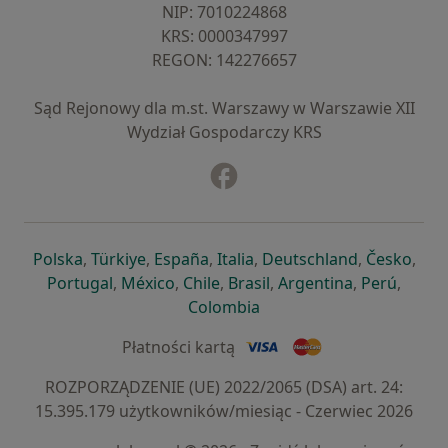
NIP: ⁠7010224868
KRS: ⁠0000347997
REGON: ⁠142276657
Sąd Rejonowy dla m.st. Warszawy w Warszawie XII
Wydział Gospodarczy KRS
Facebook
otwiera się w nowej karcie
otwiera się w nowej karcie
otwiera się w nowej karcie
otwiera się w nowej karcie
otwiera się w nowej karci
otwiera się
otwi
Polska
,
Türkiye
,
España
,
Italia
,
Deutschland
,
Česko
,
otwiera się w nowej karcie
otwiera się w nowej karcie
otwiera się w nowej karcie
otwiera się w nowej kar
otwiera się 
otwier
Portugal
,
México
,
Chile
,
Brasil
,
Argentina
,
Perú
,
otwiera się w nowej karc
Colombia
Płatności kartą
ROZPORZĄDZENIE (UE) 2022/2065 (DSA) art. 24:
15.395.179 użytkowników/miesiąc - Czerwiec 2026