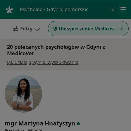
Me
Psycholog • Gdynia, pomorskie
Filtry
Ubezpieczenie:
Medicover
20 polecanych psychologów w Gdyni z
Medicover
Jak działają wyniki wyszukiwania
mgr Martyna Hnatyszyn
·
Więcej
Psycholog