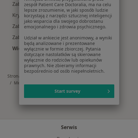
Zaburzenia emocjonalne Gdynia
zespół Patient Care Doctoralia, ma na celu
lepsze zrozumienie, w jaki sposób ludzie
Kryzys emocjonalny Gdynia
korzystają z narzędzi sztucznej inteligencji
jako wsparcia dla swojego dobrostanu
Zaburzenia lękowe Gdynia
emocjonalnego i zdrowia psychicznego.
Zaburzenia nastroju Gdynia
Udział w ankiecie jest anonimowy, a wyniki
będą analizowane i prezentowane
Więcej (15)
wyłącznie w formie zbiorczej. Pytania
dotyczące nastolatków są skierowane
Więcej w kategorii: Najczęście leczone chorob
wyłącznie do rodziców lub opiekunów
prawnych. Nie zbieramy informacji
bezpośrednio od osób niepełnoletnich.
Strona Główna
Psycholog
Gdynia
Zmień miasto
Zmień miasto
Medicover
Zmień miasto
Start survey
Serwis