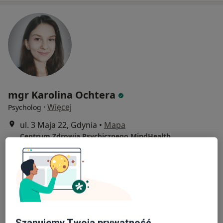
mgr Karolina Ochtera
·
Więcej
Psycholog
ul. 3 Maja 22, Gdynia
•
Mapa
Centrum Zdrowia Psychicznego MindHealth
Akceptuje Medicover
Konsultacja psychologiczna
Brak ceny
Specjalista nie oferuje umawiania online pod tym adresem.
Poproś o wizytę
Szanujemy Twoją prywatność