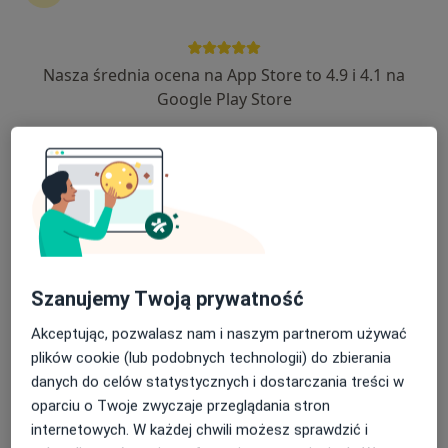
189 opinii
Hryniewickiego 6/4, Gdynia
•
Mapa
Nasza średnia ocena na App Store to 4.9 i 4.1 na
Centrum Medicover - Gdynia
Google Play Store
Akceptuje Medicover
Konsultacja endokrynologiczna
Brak ceny
Specjalista nie oferuje umawiania online pod tym adresem.
Poproś o wizytę
Szanujemy Twoją prywatność
Akceptując, pozwalasz nam i naszym partnerom używać
plików cookie (lub podobnych technologii) do zbierania
danych do celów statystycznych i dostarczania treści w
oparciu o Twoje zwyczaje przeglądania stron
internetowych. W każdej chwili możesz sprawdzić i