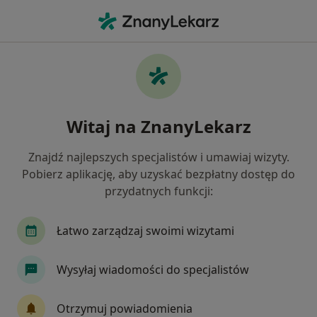
Me
Endokrynolog • Gdańsk, pomorskie
Filtry
Ubezpieczenie:
Medicover
20 polecanych endokrynologów w Gdańsku
Witaj na ZnanyLekarz
z Medicover
Jak działają wyniki wyszukiwania
Znajdź najlepszych specjalistów i umawiaj wizyty.
Pobierz aplikację, aby uzyskać bezpłatny dostęp do
przydatnych funkcji:
Łatwo zarządzaj swoimi wizytami
Wysyłaj wiadomości do specjalistów
Andrzej Zapała
Otrzymuj powiadomienia
·
Więcej
Endokrynolog, Androlog