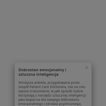
Centrum prasowe
Kontakt
Dla pacjentów
Lekarze
Placówki medyczne
Pytania i odpowiedzi
Usługi i zabiegi
Choroby
Pomoc
Aplikacje mobilne
Blog dla pacjentów
Dobrostan emocjonalny i
sztuczna inteligencja
Dla profesjonalistów
Niniejsza ankieta, przygotowana przez
Cennik
zespół Patient Care Doctoralia, ma na celu
lepsze zrozumienie, w jaki sposób ludzie
Dla lekarzy
korzystają z narzędzi sztucznej inteligencji
Dla placówek medycznych
jako wsparcia dla swojego dobrostanu
Noa Notes
emocjonalnego i zdrowia psychicznego.
nowość