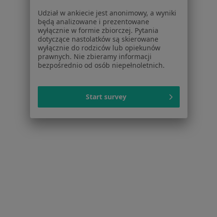
Baza wiedzy
Udział w ankiecie jest anonimowy, a wyniki
Centrum Pomocy dla Specjalisty
będą analizowane i prezentowane
wyłącznie w formie zbiorczej. Pytania
Kontakt
dotyczące nastolatków są skierowane
ZnanyLekarz - Strona główna
wyłącznie do rodziców lub opiekunów
prawnych. Nie zbieramy informacji
ZnanyLekarz Sp. z o.o.
bezpośrednio od osób niepełnoletnich.
ul. Kolejowa 5/7
01-217 Warszawa, Polska
Start survey
NIP: ⁠7010224868
KRS: ⁠0000347997
REGON: ⁠142276657
Sąd Rejonowy dla m.st. Warszawy w Warszawie XII
Wydział Gospodarczy KRS
Facebook
otwiera się w nowej karcie