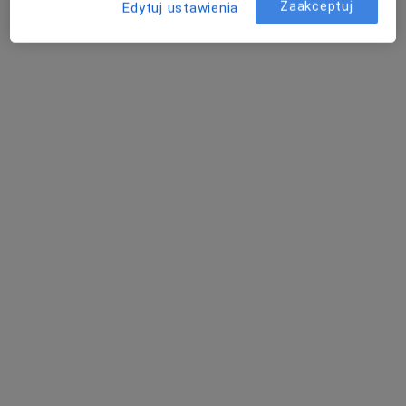
Zaakceptuj
Edytuj ustawienia
dr Paulina Stępińska
·
Więcej
W trakcie specjalizacji (Dermatolog)
77 opinii
ul. Pokoju 14, Ruda Śląska
•
Mapa
Med-Silesia Medical Care
Akceptuje TU Zdrowie
Konsultacja dermatologiczna
250 zł
Specjalista nie oferuje umawiania online pod tym adresem.
Poproś o wizytę