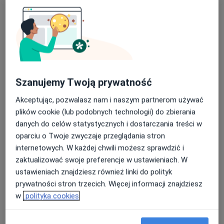
Med-Silesia Medical Care
·
Więcej
Dermatologia, Ginekologia, Chirurgia
1374 opinie
ul. Pokoju 14, Ruda Śląska
•
Mapa
Konsultacja dermatologiczna
220 zł
Pokaż więcej usług
Szanujemy Twoją prywatność
Akceptując, pozwalasz nam i naszym partnerom używać
plików cookie (lub podobnych technologii) do zbierania
lek. Weronika
Urbanek
danych do celów statystycznych i dostarczania treści w
dermatolog
oparciu o Twoje zwyczaje przeglądania stron
internetowych. W każdej chwili możesz sprawdzić i
Brak dostępnych specjalistów z wolnymi terminami w tym centrum medycznym.
zaktualizować swoje preferencje w ustawieniach. W
ustawieniach znajdziesz również linki do polityk
Pokaż profil
prywatności stron trzecich. Więcej informacji znajdziesz
w
polityka cookies