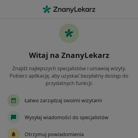
Me
Dermatolog • Ruda Śląska, śląskie
Filtry
Ubezpieczenie:
TU Zdrowie
20 polecanych dermatologów w Rudzie
Witaj na ZnanyLekarz
Śląskiej z TU Zdrowie
Jak działają wyniki wyszukiwania
Znajdź najlepszych specjalistów i umawiaj wizyty.
Pobierz aplikację, aby uzyskać bezpłatny dostęp do
przydatnych funkcji:
Łatwo zarządzaj swoimi wizytami
Wysyłaj wiadomości do specjalistów
lek. Weronika Urbanek
Otrzymuj powiadomienia
·
Więcej
Dermatolog