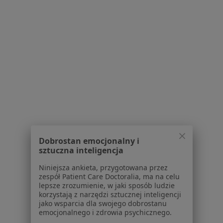
Serwis
Regulamin
Polityka prywatności pacjentów
Polityka prywatności profesjonalistów
Polityka prywatności dla profesjonalistów, których
dane pozyskaliśmy samodzielnie
Polityka cookies
Jak działają wyniki wyszukiwania
Dostępność
O nas
Praca
Rekrutujemy!
Dobrostan emocjonalny i
Partnerzy
sztuczna inteligencja
Centrum prasowe
Niniejsza ankieta, przygotowana przez
Kontakt
zespół Patient Care Doctoralia, ma na celu
lepsze zrozumienie, w jaki sposób ludzie
Dla pacjentów
korzystają z narzędzi sztucznej inteligencji
jako wsparcia dla swojego dobrostanu
Lekarze
emocjonalnego i zdrowia psychicznego.