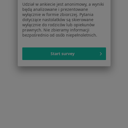
Placówki medyczne
Udział w ankiecie jest anonimowy, a wyniki
Pytania i odpowiedzi
będą analizowane i prezentowane
Usługi i zabiegi
wyłącznie w formie zbiorczej. Pytania
dotyczące nastolatków są skierowane
Choroby
wyłącznie do rodziców lub opiekunów
Pomoc
prawnych. Nie zbieramy informacji
Aplikacje mobilne
bezpośrednio od osób niepełnoletnich.
Blog dla pacjentów
Dla profesjonalistów
Start survey
Cennik
Dla lekarzy
Dla placówek medycznych
Noa Notes
nowość
Baza wiedzy
Centrum Pomocy dla Specjalisty
Kontakt
ZnanyLekarz - Strona główna
ZnanyLekarz Sp. z o.o.