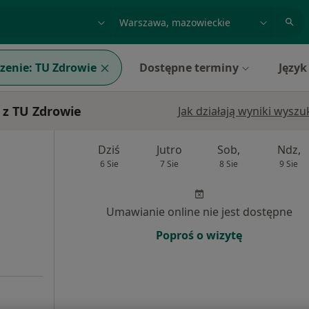
acja, badanie lub nazwisko
miasto lub dzielnica
zenie:
TU Zdrowie
Dostępne terminy
Język
 z TU Zdrowie
Jak działają wyniki wysz
Dziś
Jutro
Sob,
Ndz,
6 Sie
7 Sie
8 Sie
9 Sie
Umawianie online nie jest dostępne
Poproś o wizytę