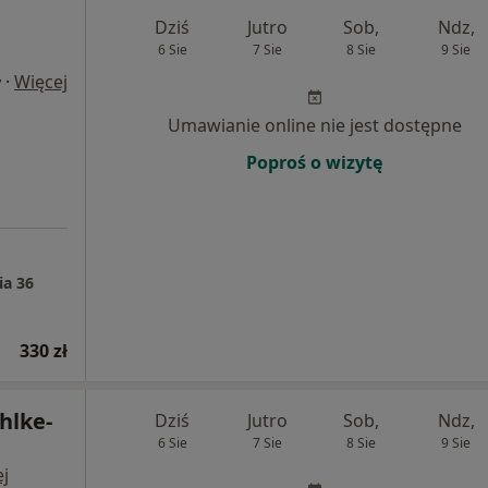
Dziś
Jutro
Sob,
Ndz,
6 Sie
7 Sie
8 Sie
9 Sie
·
Więcej
y
Umawianie online nie jest dostępne
Poproś o wizytę
ia 36
330 zł
hlke-
Dziś
Jutro
Sob,
Ndz,
6 Sie
7 Sie
8 Sie
9 Sie
j