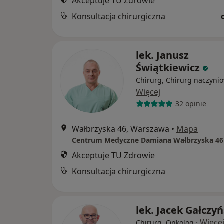
Akceptuje TU Zdrowie
Konsultacja chirurgiczna
lek. Janusz
Świątkiewicz
Chirurg, Chirurg naczyni
Więcej
32 opinie
Wałbrzyska 46, Warszawa
•
Mapa
Centrum Medyczne Damiana Wałbrzyska 46
Akceptuje TU Zdrowie
Konsultacja chirurgiczna
lek. Jacek Gałczyń
·
Więce
Chirurg, Onkolog