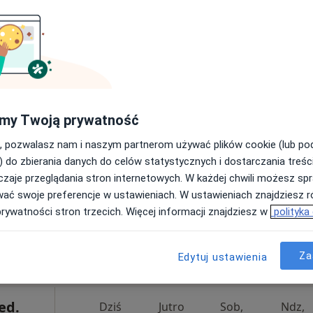
od 330 zł
Kisiel
Dziś
Jutro
Sob,
Ndz,
6 Sie
7 Sie
8 Sie
9 Sie
my Twoją prywatność
, pozwalasz nam i naszym partnerom używać plików cookie (lub p
Umawianie online nie jest dostępne
) do zbierania danych do celów statystycznych i dostarczania treśc
Poproś o wizytę
zaje przeglądania stron internetowych. W każdej chwili możesz spr
wać swoje preferencje w ustawieniach. W ustawieniach znajdziesz ró
prywatności stron trzecich. Więcej informacji znajdziesz w
polityka
od 330 zł
Za
Edytuj ustawienia
ed.
Dziś
Jutro
Sob,
Ndz,