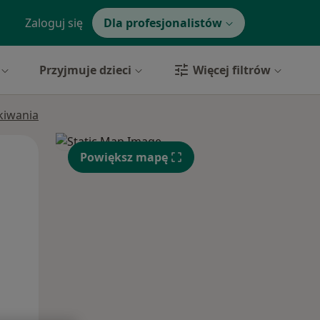
Zaloguj się
Dla profesjonalistów
Przyjmuje dzieci
Więcej filtrów
ukiwania
Pon,
Wt,
Śr,
Powiększ mapę
10 Sie
11 Sie
12 Sie