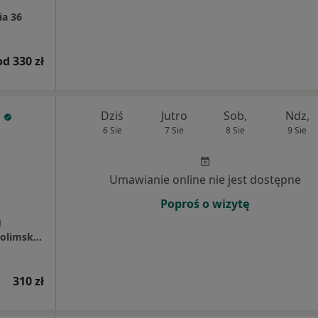
ia 36
od 330 zł
Dziś
Jutro
Sob,
Ndz,
6 Sie
7 Sie
8 Sie
9 Sie
Umawianie online nie jest dostępne
Poproś o wizytę
a
Świat Zdrowia Centrum Medyczne - al. Jerozolimskie 87, Warszawa
310 zł