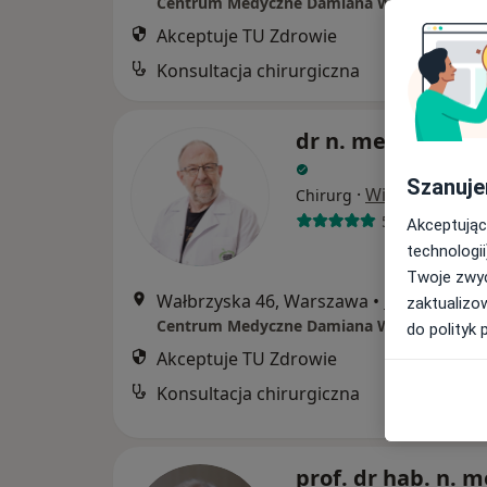
Centrum Medyczne Damiana Wałbrzyska 46
Akceptuje TU Zdrowie
Konsultacja chirurgiczna
dr n. med. Maciej 
Szanuje
·
Więcej
Chirurg
59 opinii
Akceptując
technologii
Twoje zwyc
Wałbrzyska 46, Warszawa
•
Mapa
zaktualizo
Centrum Medyczne Damiana Wałbrzyska 46
do polityk 
Akceptuje TU Zdrowie
Konsultacja chirurgiczna
prof. dr hab. n. m