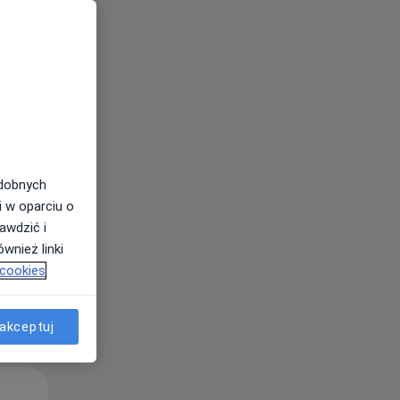
Pon,
Wt,
Śr,
10 Sie
11 Sie
12 Sie
odobnych
i w oparciu o
awdzić i
wnież linki
 cookies
akceptuj
Pon,
Wt,
Śr,