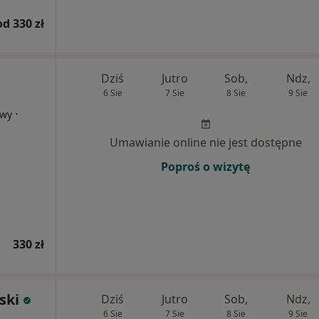
od 330 zł
Dziś
Jutro
Sob,
Ndz,
6 Sie
7 Sie
8 Sie
9 Sie
·
owy
Umawianie online nie jest dostępne
Poproś o wizytę
330 zł
ski
Dziś
Jutro
Sob,
Ndz,
6 Sie
7 Sie
8 Sie
9 Sie
j