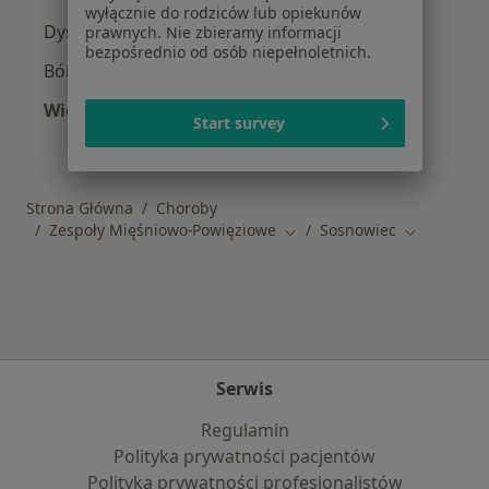
wyłącznie do rodziców lub opiekunów
Dyskopatia w Sosnowcu
prawnych. Nie zbieramy informacji
bezpośrednio od osób niepełnoletnich.
Ból barku w Sosnowcu
Więcej (15)
Start survey
Więcej w kategorii: Schorzenia w Sosnowcu
Strona Główna
Choroby
Zespoły Mięśniowo-Powięziowe
Sosnowiec
Zmień miasto
Zmień mias
Serwis
Regulamin
Polityka prywatności pacjentów
Polityka prywatności profesjonalistów