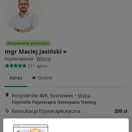
Bezpieczne płatności
mgr Maciej Jasiński
·
Więcej
Fizjoterapeuta
211 opinii
Adres
Online
Kosynierów 40A, Sosnowiec
•
Mapa
Fizjoholis Fizjoterapia Osteopatia Trening
Konsultacja fizjoterapeutyczna
200 zł
Specjalista nie oferuje umawiania online pod tym adresem.