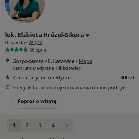
lek. Elżbieta Króżel-Sikora
·
Więcej
Ortopeda
30 opinii
Gospodarcza 48, Katowice
•
Mapa
Centrum Medyczne Nikiszowiec
Konsultacja ortopedyczna
300 zł
Specjalista nie oferuje umawiania online pod tym adresem.
Poproś o wizytę
1
2
3
4