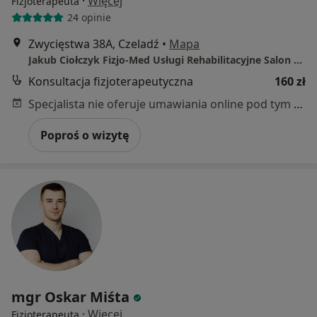
·
Więcej
Fizjoterapeuta
24 opinie
Zwycięstwa 38A, Czeladź
•
Mapa
Jakub Ciołczyk Fizjo-Med Usługi Rehabilitacyjne Salon Medyczny
Konsultacja fizjoterapeutyczna
160 zł
Specjalista nie oferuje umawiania online pod tym adresem.
Poproś o wizytę
mgr Oskar Miśta
·
Więcej
Fizjoterapeuta