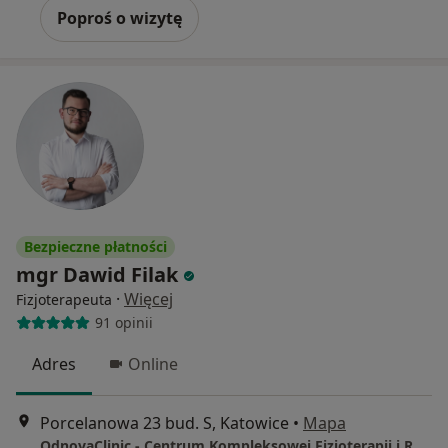
Poproś o wizytę
Bezpieczne płatności
mgr Dawid Filak
·
Więcej
Fizjoterapeuta
91 opinii
Adres
Online
Porcelanowa 23 bud. S, Katowice
•
Mapa
OdnovaClinic - Centrum Kompleksowej Fizjoterapii i Rehabilitacji