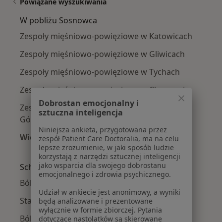
Powiązane wyszukiwania
W pobliżu Sosnowca
Zespoły mięśniowo-powięziowe w Katowicach
Zespoły mięśniowo-powięziowe w Gliwicach
Zespoły mięśniowo-powięziowe w Tychach
Zespoły mięśniowo-powięziowe w Chorzowie
Dobrostan emocjonalny i
Zespoły mięśniowo-powięziowe w Dąbrowie
sztuczna inteligencja
Górniczej
Niniejsza ankieta, przygotowana przez
Więcej (14)
zespół Patient Care Doctoralia, ma na celu
lepsze zrozumienie, w jaki sposób ludzie
Więcej w kategorii: W pobliżu Sosnowca
korzystają z narzędzi sztucznej inteligencji
jako wsparcia dla swojego dobrostanu
Schorzenia w Sosnowcu
emocjonalnego i zdrowia psychicznego.
Bóle kręgosłupa w Sosnowcu
Udział w ankiecie jest anonimowy, a wyniki
Stany pourazowe w Sosnowcu
będą analizowane i prezentowane
wyłącznie w formie zbiorczej. Pytania
Ból kolana w Sosnowcu
dotyczące nastolatków są skierowane