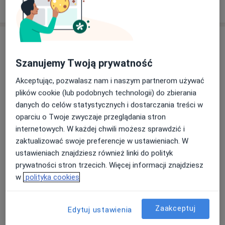
Poproś o wizytę
Szanujemy Twoją prywatność
Akceptując, pozwalasz nam i naszym partnerom używać
plików cookie (lub podobnych technologii) do zbierania
danych do celów statystycznych i dostarczania treści w
mgr Jakub Kopeć
oparciu o Twoje zwyczaje przeglądania stron
·
Więcej
internetowych. W każdej chwili możesz sprawdzić i
Fizjoterapeuta
zaktualizować swoje preferencje w ustawieniach. W
65 opinii
ustawieniach znajdziesz również linki do polityk
Mikołowska 42c, Mysłowice
•
Mapa
prywatności stron trzecich. Więcej informacji znajdziesz
FIZJOKOPEĆ Jakub Kopeć
w
polityka cookies
Konsultacja fizjoterapeutyczna
180 zł
Specjalista nie oferuje umawiania online pod tym adresem.
Zaakceptuj
Edytuj ustawienia
Poproś o wizytę