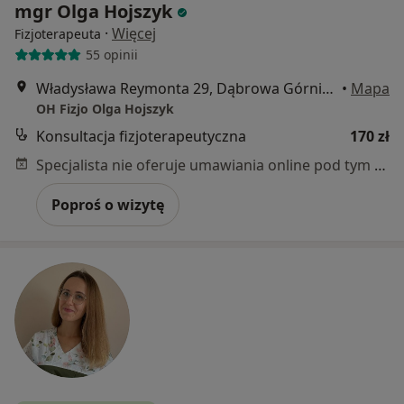
mgr Olga Hojszyk
·
Więcej
Fizjoterapeuta
55 opinii
Władysława Reymonta 29, Dąbrowa Górnicza
•
Mapa
OH Fizjo Olga Hojszyk
Konsultacja fizjoterapeutyczna
170 zł
Specjalista nie oferuje umawiania online pod tym adresem.
Poproś o wizytę