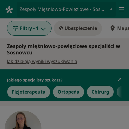
Me
Zespoły Mięśniowo-Powięziowe • Sosnowiec, śląskie
Filtry
• 1
Ubezpieczenie
Map
Zespoły mięśniowo-powięziowe specjaliści w
Sosnowcu
Jak działają wyniki wyszukiwania
Jakiego specjalisty szukasz?
Fizjoterapeuta
Ortopeda
Chirurg
Ne