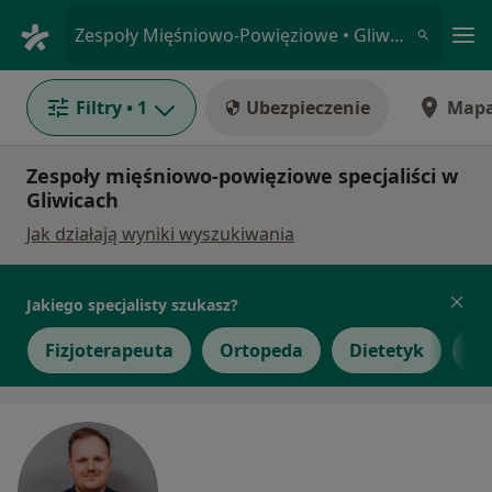
Me
Zespoły Mięśniowo-Powięziowe • Gliwice, śląskie
Filtry
• 1
Ubezpieczenie
Map
Zespoły mięśniowo-powięziowe specjaliści w
Gliwicach
Jak działają wyniki wyszukiwania
Jakiego specjalisty szukasz?
Fizjoterapeuta
Ortopeda
Dietetyk
Gi