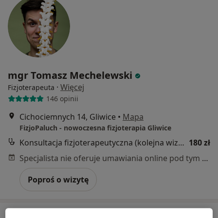
mgr Tomasz Mechelewski
·
Więcej
Fizjoterapeuta
146 opinii
Cichociemnych 14, Gliwice
•
Mapa
FizjoPaluch - nowoczesna fizjoterapia Gliwice
Konsultacja fizjoterapeutyczna (kolejna wizyta)
180 zł
Specjalista nie oferuje umawiania online pod tym adresem.
Poproś o wizytę