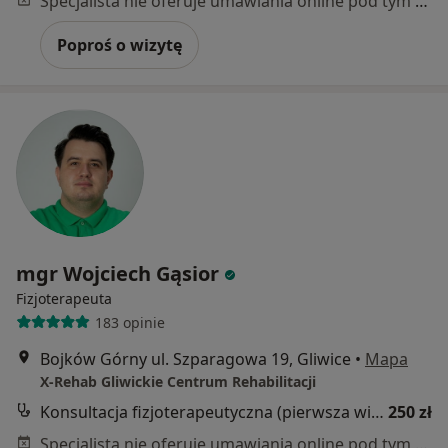
Specjalista nie oferuje umawiania online pod tym adresem.
Poproś o wizytę
mgr Wojciech Gąsior
Fizjoterapeuta
183 opinie
Bojków Górny ul. Szparagowa 19, Gliwice
•
Mapa
X-Rehab Gliwickie Centrum Rehabilitacji
Konsultacja fizjoterapeutyczna (pierwsza wizyta)
250 zł
Specjalista nie oferuje umawiania online pod tym adresem.