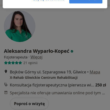
Aleksandra Wyparło-Kopeć
·
Więcej
Fizjoterapeuta
21 opinii
Bojków Górny ul. Szparagowa 19, Gliwice
•
Mapa
X-Rehab Gliwickie Centrum Rehabilitacji
Konsultacja fizjoterapeutyczna (pierwsza wizyta)
250 zł
Specjalista nie oferuje umawiania online pod tym adresem.
Poproś o wizytę