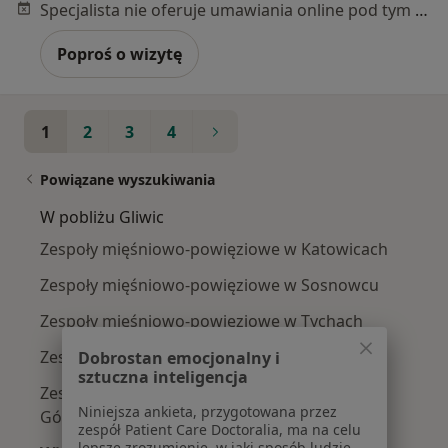
Specjalista nie oferuje umawiania online pod tym adresem.
Poproś o wizytę
1
2
3
4
Powiązane wyszukiwania
W pobliżu Gliwic
Zespoły mięśniowo-powięziowe w Katowicach
Zespoły mięśniowo-powięziowe w Sosnowcu
Zespoły mięśniowo-powięziowe w Tychach
Zespoły mięśniowo-powięziowe w Chorzowie
Dobrostan emocjonalny i
sztuczna inteligencja
Zespoły mięśniowo-powięziowe w Dąbrowie
Niniejsza ankieta, przygotowana przez
Górniczej
zespół Patient Care Doctoralia, ma na celu
lepsze zrozumienie, w jaki sposób ludzie