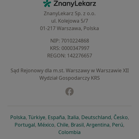
ZnanyLekarz - Strona główna
ZnanyLekarz Sp. z o.o.
ul. Kolejowa 5/7
01-217 Warszawa, Polska
NIP: ⁠7010224868
KRS: ⁠0000347997
REGON: ⁠142276657
Sąd Rejonowy dla m.st. Warszawy w Warszawie XII
Wydział Gospodarczy KRS
Facebook
otwiera się w nowej karcie
otwiera się w nowej karcie
otwiera się w nowej karcie
otwiera się w nowej karcie
otwiera się w nowej karci
otwiera się
otwi
Polska
,
Türkiye
,
España
,
Italia
,
Deutschland
,
Česko
,
otwiera się w nowej karcie
otwiera się w nowej karcie
otwiera się w nowej karcie
otwiera się w nowej kar
otwiera się 
otwier
Portugal
,
México
,
Chile
,
Brasil
,
Argentina
,
Perú
,
otwiera się w nowej karc
Colombia