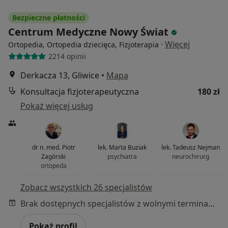
Bezpieczne płatności
Centrum Medyczne Nowy Świat
·
Więcej
Ortopedia, Ortopedia dziecięca, Fizjoterapia
2214 opinii
Derkacza 13, Gliwice
•
Mapa
Konsultacja fizjoterapeutyczna
180 zł
Pokaż więcej usług
dr n. med. Piotr
lek. Marta Buziak
lek. Tadeusz Nejman
Zagórski
psychiatra
neurochirurg
ortopeda
Zobacz wszystkich 26 specjalistów
Brak dostępnych specjalistów z wolnymi terminami w tym centrum medycznym.
Pokaż profil