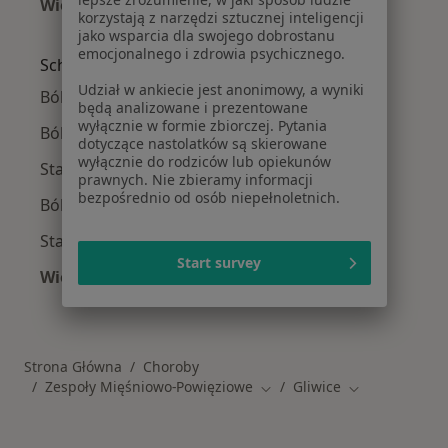
Więcej (14)
korzystają z narzędzi sztucznej inteligencji
Więcej w kategorii: W pobliżu Gliwic
jako wsparcia dla swojego dobrostanu
emocjonalnego i zdrowia psychicznego.
Schorzenia w Gliwicach
Udział w ankiecie jest anonimowy, a wyniki
Bóle kręgosłupa w Gliwicach
będą analizowane i prezentowane
wyłącznie w formie zbiorczej. Pytania
Ból biodra w Gliwicach
dotyczące nastolatków są skierowane
wyłącznie do rodziców lub opiekunów
Stany pooperacyjne w Gliwicach
prawnych. Nie zbieramy informacji
bezpośrednio od osób niepełnoletnich.
Ból barku w Gliwicach
Stany pourazowe w Gliwicach
Start survey
Więcej (15)
Więcej w kategorii: Schorzenia w Gliwicach
Strona Główna
Choroby
Zespoły Mięśniowo-Powięziowe
Gliwice
Zmień miasto
Zmień miasto