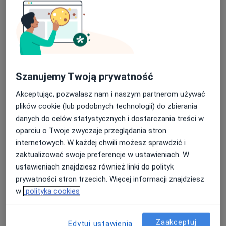
mgr Tomasz Żurawiecki
Szanujemy Twoją prywatność
·
Więcej
Fizjoterapeuta
Akceptując, pozwalasz nam i naszym partnerom używać
329 opinii
plików cookie (lub podobnych technologii) do zbierania
danych do celów statystycznych i dostarczania treści w
Adres 1
Adres 2
oparciu o Twoje zwyczaje przeglądania stron
internetowych. W każdej chwili możesz sprawdzić i
Macieja Płażyńskiego 38, Gliwice
•
Mapa
zaktualizować swoje preferencje w ustawieniach. W
Remove Center
ustawieniach znajdziesz również linki do polityk
Konsultacja fizjoterapeutyczna
250 zł
prywatności stron trzecich. Więcej informacji znajdziesz
w
polityka cookies
Specjalista nie oferuje umawiania online pod tym adresem.
Poproś o wizytę
Zaakceptuj
Edytuj ustawienia