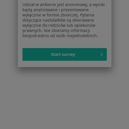
Polityka prywatności dla profesjonalistów, których
Udział w ankiecie jest anonimowy, a wyniki
dane pozyskaliśmy samodzielnie
będą analizowane i prezentowane
Polityka cookies
wyłącznie w formie zbiorczej. Pytania
dotyczące nastolatków są skierowane
Jak działają wyniki wyszukiwania
wyłącznie do rodziców lub opiekunów
Dostępność
prawnych. Nie zbieramy informacji
O nas
bezpośrednio od osób niepełnoletnich.
Praca
Rekrutujemy!
Partnerzy
Start survey
Centrum prasowe
Kontakt
Dla pacjentów
Lekarze
Placówki medyczne
Pytania i odpowiedzi
Usługi i zabiegi
Choroby
Pomoc
Aplikacje mobilne