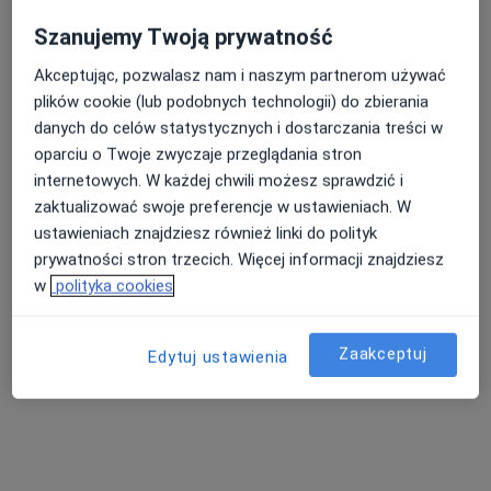
Szanujemy Twoją prywatność
Akceptując, pozwalasz nam i naszym partnerom używać
plików cookie (lub podobnych technologii) do zbierania
danych do celów statystycznych i dostarczania treści w
oparciu o Twoje zwyczaje przeglądania stron
internetowych. W każdej chwili możesz sprawdzić i
zaktualizować swoje preferencje w ustawieniach. W
mgr Marta Zamarlik
ustawieniach znajdziesz również linki do polityk
·
Więcej
Fizjoterapeuta
prywatności stron trzecich. Więcej informacji znajdziesz
24 opinie
w
polityka cookies
Królowej Jadwigi 36, Oświęcim
•
Mapa
FizjoVena Studio
Zaakceptuj
Edytuj ustawienia
Kinesiotaping
50 zł
Specjalista nie oferuje umawiania online pod tym adresem.
Poproś o wizytę