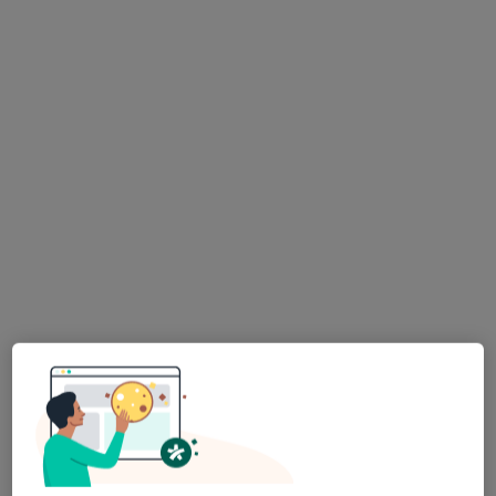
mgr Filip Barcik
Fizjoterapeuta
154 opinie
Plac Tadeusza Kościuszki 12, Oświęcim
•
Mapa
Centrum Medyczne Medica
Konsultacja fizjoterapeutyczna
200 zł
Specjalista nie oferuje umawiania online pod tym adresem.
Poproś o wizytę