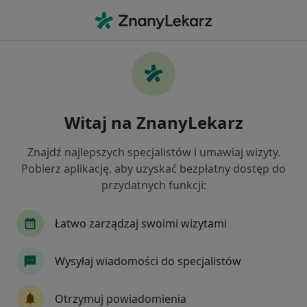
Me
Zespoły Mięśniowo-Powięziowe • Oświęcim, małopolskie
Filtry
• 1
Mapa
Zespoły mięśniowo-powięziowe specjaliści w
Witaj na ZnanyLekarz
Oświęcimiu
Jak działają wyniki wyszukiwania
Znajdź najlepszych specjalistów i umawiaj wizyty.
Pobierz aplikację, aby uzyskać bezpłatny dostęp do
przydatnych funkcji:
Jakiego specjalisty szukasz?
Fizjoterapeuta
Ortopeda
Chirurg
Lek
Łatwo zarządzaj swoimi wizytami
Wysyłaj wiadomości do specjalistów
Otrzymuj powiadomienia