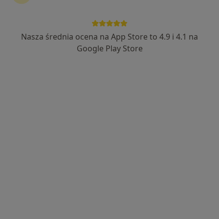
Nasza średnia ocena na App Store to 4.9 i 4.1 na
dr n. med. Bartłomiej Dobosz
Google Play Store
·
Więcej
Ortopeda, Chirurg
1113 opinii
ekspert w obszarze kończyna dolna, kończyna
górna
Studia na Collegium Medicum UJ
indywidualne podejście do pacjenta, empatia
Zagrodowa 31, Oświęcim
•
Mapa
SPECJALISTYCZNY GABINET ORTOPEDYCZNO-URAZOWY BARTŁOMIEJ DOBOSZ
Konsultacja ortopedyczna
od 250 zł
Specjalista nie oferuje umawiania online pod tym adresem.
Poproś o wizytę