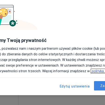
Poproś o wizytę
od 300 zł
my Twoją prywatność
, pozwalasz nam i naszym partnerom używać plików cookie (lub p
Dziś
Jutro
Ndz,
Pon,
) do zbierania danych do celów statystycznych i dostarczania treśc
7 Sie
8 Sie
9 Sie
10 Sie
wy,
zaje przeglądania stron internetowych. W każdej chwili możesz spr
wać swoje preferencje w ustawieniach. W ustawieniach znajdziesz ró
prywatności stron trzecich. Więcej informacji znajdziesz w
polityka
Umawianie online nie jest dostępne
Poproś o wizytę
Za
Edytuj ustawienia