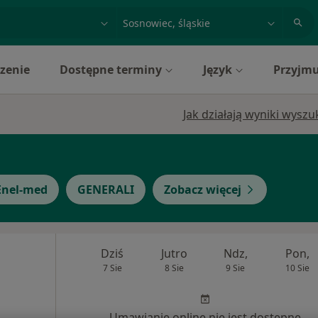
acja, badanie lub nazwisko
miasto lub dzielnica
zenie
Dostępne terminy
Język
Przyjmu
Jak działają wyniki wysz
Enel-med
GENERALI
Zobacz więcej
Dziś
Jutro
Ndz,
Pon,
7 Sie
8 Sie
9 Sie
10 Sie
Umawianie online nie jest dostępne