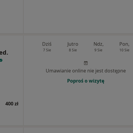
Dziś
Jutro
Ndz,
Pon,
7 Sie
8 Sie
9 Sie
10 Sie
ed.
j
Umawianie online nie jest dostępne
Poproś o wizytę
400 zł