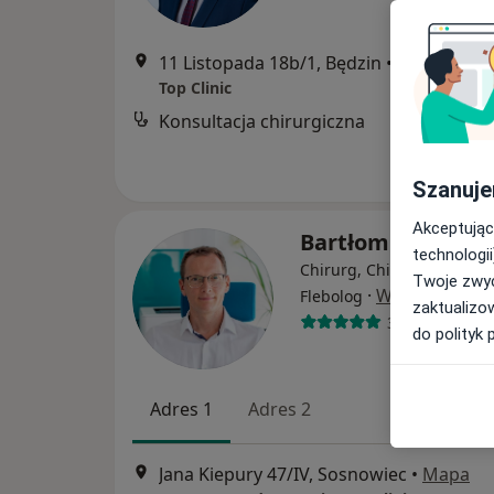
11 Listopada 18b/1, Będzin
•
Mapa
Top Clinic
Konsultacja chirurgiczna
Szanuje
Akceptując
Bartłomiej Jarnot
technologii
Chirurg, Chirurg naczynio
Twoje zwyc
·
Więcej
Flebolog
zaktualizo
390 opinii
do polityk 
Adres 1
Adres 2
Jana Kiepury 47/IV, Sosnowiec
•
Mapa