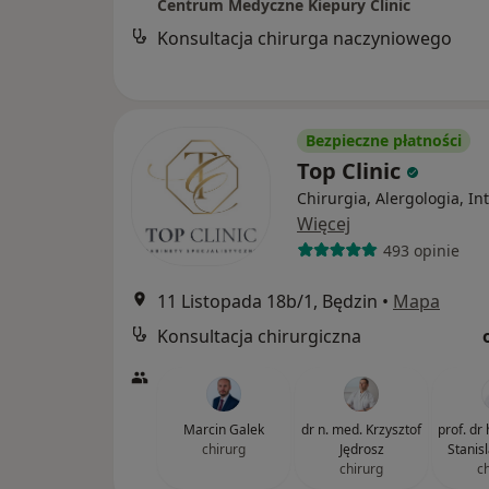
Centrum Medyczne Kiepury Clinic
Konsultacja chirurga naczyniowego
Bezpieczne płatności
Top Clinic
Chirurgia, Alergologia, In
Więcej
493 opinie
11 Listopada 18b/1, Będzin
•
Mapa
Konsultacja chirurgiczna
Marcin Galek
dr n. med. Krzysztof
prof. dr
chirurg
Jędrosz
Stanis
chirurg
c