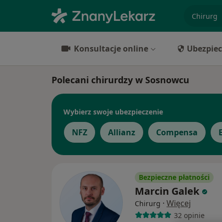
specjaliz
Konsultacje online
Ubezpiec
Polecani chirurdzy w Sosnowcu
Wybierz swoje ubezpieczenie
NFZ
Allianz
Compensa
Bezpieczne płatności
Marcin Galek
·
Więcej
Chirurg
32 opinie