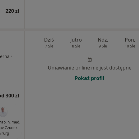
220 zł
Dziś
Jutro
Ndz,
Pon,
7 Sie
8 Sie
9 Sie
10 Sie
·
terna
Umawianie online nie jest dostępne
Pokaż profil
od 300 zł
 hab. n. med.
lav Czudek
hirurg