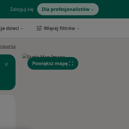
Zaloguj się
Dla profesjonalistów
je dzieci
Więcej filtrów
ukiwania
Powiększ mapę
Wt,
Śr,
Czw,
11 Sie
12 Sie
13 Sie