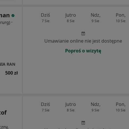
hman
Dziś
Jutro
Ndz,
Pon,
7 Sie
8 Sie
9 Sie
10 Sie
·
irurg)
Umawianie online nie jest dostępne
Poproś o wizytę
NIA RAN
500 zł
Dziś
Jutro
Ndz,
Pon,
7 Sie
8 Sie
9 Sie
10 Sie
tof
czny,