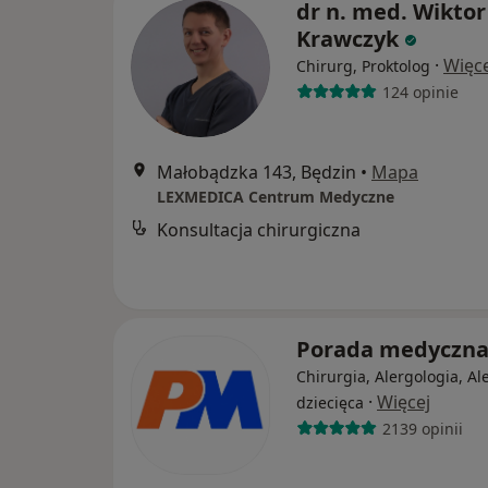
dr n. med. Wiktor
Krawczyk
·
Więce
Chirurg, Proktolog
124 opinie
Małobądzka 143, Będzin
•
Mapa
LEXMEDICA Centrum Medyczne
Konsultacja chirurgiczna
Porada medyczn
Chirurgia, Alergologia, Al
·
Więcej
dziecięca
2139 opinii