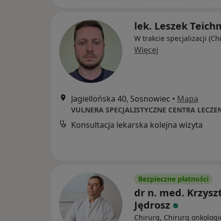
lek. Leszek Teic
W trakcie specjalizacji (Ch
Więcej
Jagiellońska 40, Sosnowiec
•
Mapa
VULNERA SPECJALISTYCZNE CENTRA LECZE
Konsultacja lekarska kolejna wizyta
Bezpieczne płatności
dr n. med. Krzysz
Jędrosz
Chirurg, Chirurg onkologi