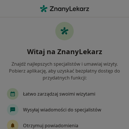
Me
Neurolog • Sosnowiec, śląskie
Filtry
Ubezpieczenie
Mapa
Polecani neurolodzy w Sosnowcu
Witaj na ZnanyLekarz
Jak działają wyniki wyszukiwania
Znajdź najlepszych specjalistów i umawiaj wizyty.
Pobierz aplikację, aby uzyskać bezpłatny dostęp do
Wybierz swoje ubezpieczenie
przydatnych funkcji:
NFZ
Allianz
GENERALI
IMed24
I
Łatwo zarządzaj swoimi wizytami
Wysyłaj wiadomości do specjalistów
Otrzymuj powiadomienia