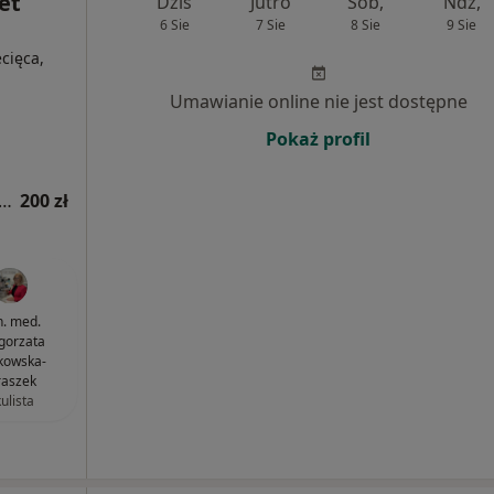
et
Dziś
Jutro
Sob,
Ndz,
6 Sie
7 Sie
8 Sie
9 Sie
ecięca,
Umawianie online nie jest dostępne
Pokaż profil
tacja z zakresu medycyny estetycznej
200 zł
n. med.
gorzata
kowska-
raszek
ulista