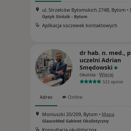
ul. Strzelców Bytomskich 274B, Bytom
•
Optyk Strózik - Bytom
Aplikacja soczewek kontaktowych
dr hab. n. med., p
uczelni Adrian
Smędowski
·
Więcej
Okulista
522 opinie
Adres
Online
Moniuszki 20/209, Bytom
•
Mapa
GlaucoMed Gabinet Okulistyczny
Konsultacja okulistyczna