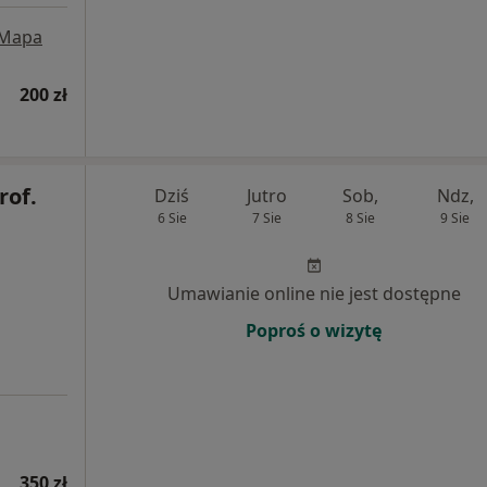
Mapa
200 zł
rof.
Dziś
Jutro
Sob,
Ndz,
6 Sie
7 Sie
8 Sie
9 Sie
Umawianie online nie jest dostępne
Poproś o wizytę
350 zł