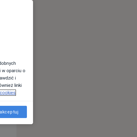
odobnych
i w oparciu o
awdzić i
Pon,
Wt,
Śr,
wnież linki
10 Sie
11 Sie
12 Sie
 cookies
akceptuj