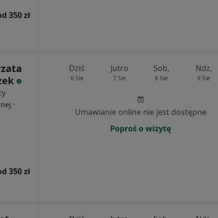
od 350 zł
rzata
Dziś
Jutro
Sob,
Ndz,
zek
6 Sie
7 Sie
8 Sie
9 Sie
cy
·
znej
Umawianie online nie jest dostępne
Poproś o wizytę
od 350 zł