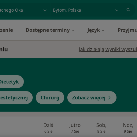
acja, badanie lub nazwisko
miasto lub dzielnica
zenie
Dostępne terminy
Język
Przyjmu
miu
Jak działają wyniki wysz
Dietetyk
estetycznej
Chirurg
Zobacz więcej
Dziś
Jutro
Sob,
Ndz,
6 Sie
7 Sie
8 Sie
9 Sie