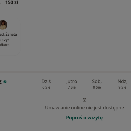
jna wizyta)
150 zł
med. Żaneta
lczyk
diatra
z
Dziś
Jutro
Sob,
Ndz,
6 Sie
7 Sie
8 Sie
9 Sie
Umawianie online nie jest dostępne
Poproś o wizytę