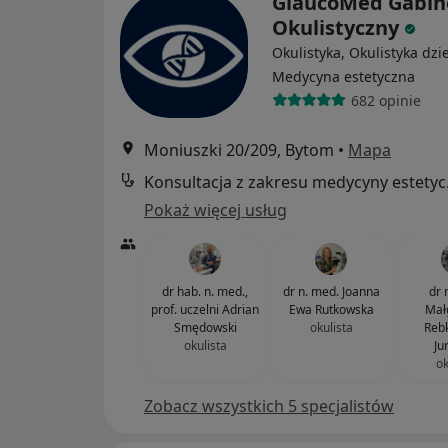
GlaucoMed Gabin
Okulistyczny
Okulistyka, Okulistyka dzi
Medycyna estetyczna
682 opinie
Moniuszki 20/209, Bytom
•
Mapa
Konsul
Pokaż więcej usług
dr hab. n. med.,
dr n. med. Joanna
dr 
prof. uczelni Adrian
Ewa Rutkowska
Mał
Smędowski
okulista
Reb
okulista
Ju
ok
Zobacz wszystkich 5 specjalistów