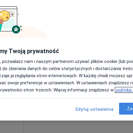
·
cy
Umawianie online nie jest dostępne
Poproś o wizytę
250 zł
my Twoją prywatność
, pozwalasz nam i naszym partnerom używać plików cookie (lub p
) do zbierania danych do celów statystycznych i dostarczania treśc
zaje przeglądania stron internetowych. W każdej chwili możesz spr
Dziś
Jutro
Sob,
Ndz,
wać swoje preferencje w ustawieniach. W ustawieniach znajdziesz ró
6 Sie
7 Sie
8 Sie
9 Sie
prywatności stron trzecich. Więcej informacji znajdziesz w
polityka
Umawianie online nie jest dostępne
Za
Edytuj ustawienia
Poproś o wizytę