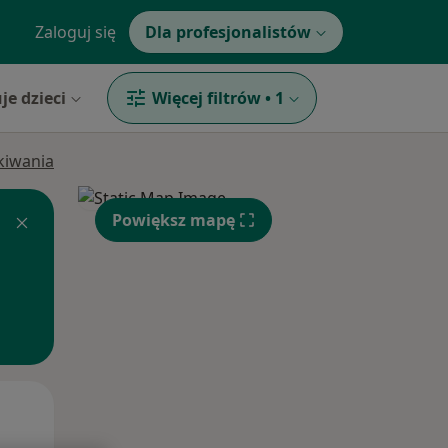
Zaloguj się
Dla profesjonalistów
je dzieci
Więcej filtrów
•
1
ukiwania
Powiększ mapę
Pon,
Wt,
Śr,
10 Sie
11 Sie
12 Sie