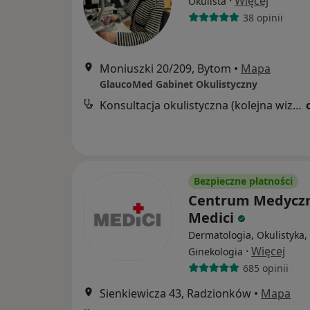
·
Więcej
Okulista
38 opinii
Moniuszki 20/209, Bytom
•
Mapa
GlaucoMed Gabinet Okulistyczny
Konsultacja okulistyczna (kolejna wizyta)
Bezpieczne płatności
Centrum Medycz
Medici
Dermatologia, Okulistyka,
·
Więcej
Ginekologia
685 opinii
Sienkiewicza 43, Radzionków
•
Mapa