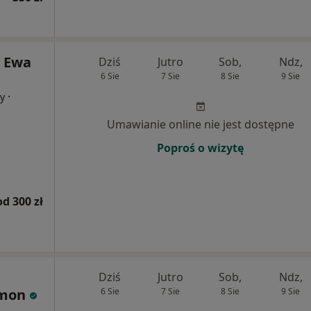
a Ewa
Dziś
Jutro
Sob,
Ndz,
6 Sie
7 Sie
8 Sie
9 Sie
·
cy
Umawianie online nie jest dostępne
Poproś o wizytę
od 300 zł
Dziś
Jutro
Sob,
Ndz,
amon
6 Sie
7 Sie
8 Sie
9 Sie