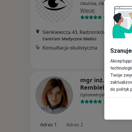
Okulista, Okulista dziecię
Więcej
36 opinii
Sienkiewicza 43, Radzionków
•
Mapa
Centrum Medyczne Medici
Konsultacja okulistyczna
Szanuje
Akceptując
technologii
Twoje zwyc
mgr inż. Joanna
zaktualizo
Rembielak
do polityk 
·
Więcej
Optometrysta
33 opinie
Adres 1
Adres 2