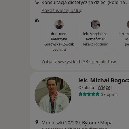
Konsultacja dietetyczna dzieci (kole
Pokaż więcej usług
dr n. med.
lek. Magdalena
dr n. 
Katarzyna
Romańczuk
Ma
Górowska-Kowolik
lekarz rodzinny
pe
pediatra
Zobacz wszystkich 33 specjalistów
lek. Michał Bogoc
·
Więcej
Okulista
39 opinii
Moniuszki 20/209, Bytom
•
Mapa