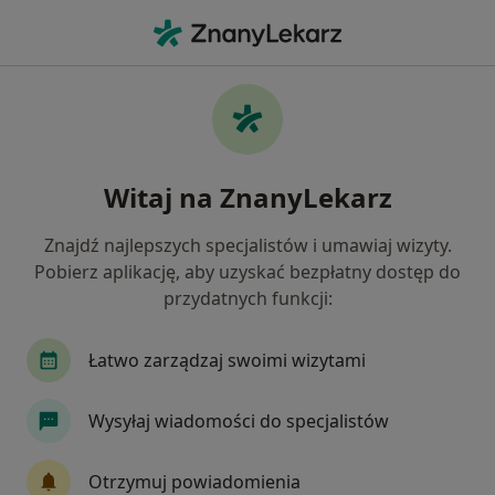
Me
Lekarz Rodzinny • Bytom, Polska
Filtry
Ubezpieczenie
Mapa
Polecani lekarze rodzinni w Bytomiu
Witaj na ZnanyLekarz
Jak działają wyniki wyszukiwania
Znajdź najlepszych specjalistów i umawiaj wizyty.
Pobierz aplikację, aby uzyskać bezpłatny dostęp do
Wybierz swoje ubezpieczenie
przydatnych funkcji:
NFZ
Allianz
Compensa
Enel-med
Łatwo zarządzaj swoimi wizytami
Wysyłaj wiadomości do specjalistów
Otrzymuj powiadomienia