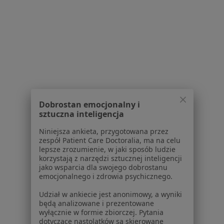
Więcej (14)
Więcej w kategorii: W pobliżu Bytomia
Najczęstsze schorzenia
Choroby wewnętrzne Bytom
Choroby ginekologiczne Bytom
Bóle kręgosłupa Bytom
Dobrostan emocjonalny i
Choroby endokrynologiczne Bytom
sztuczna inteligencja
Choroby neurologiczne Bytom
Niniejsza ankieta, przygotowana przez
zespół Patient Care Doctoralia, ma na celu
Więcej (15)
lepsze zrozumienie, w jaki sposób ludzie
korzystają z narzędzi sztucznej inteligencji
Więcej w kategorii: Najczęstsze schorzenia
jako wsparcia dla swojego dobrostanu
emocjonalnego i zdrowia psychicznego.
Ubezpieczyciele w Bytomiu
Udział w ankiecie jest anonimowy, a wyniki
Lekarze rodzinni z Medicover w Bytomiu
będą analizowane i prezentowane
wyłącznie w formie zbiorczej. Pytania
Lekarze rodzinni z Signal Iduna w Bytomiu
dotyczące nastolatków są skierowane