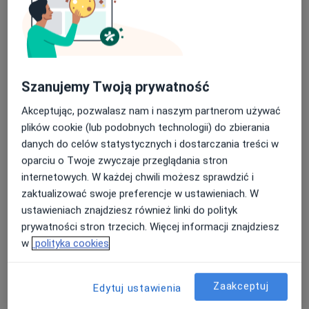
Bezpieczne płatności
Szanujemy Twoją prywatność
Śląski Ośrodek Onkologii Sanivitas
Akceptując, pozwalasz nam i naszym partnerom używać
·
Więcej
Medycyna rodzinna, Endokrynologia, Interna
plików cookie (lub podobnych technologii) do zbierania
784 opinie
danych do celów statystycznych i dostarczania treści w
Plac Akademicki 15/6, Bytom
•
Mapa
oparciu o Twoje zwyczaje przeglądania stron
internetowych. W każdej chwili możesz sprawdzić i
Brak dostępnych specjalistów z wolnymi terminami w tym centrum medycznym.
zaktualizować swoje preferencje w ustawieniach. W
Pokaż profil
ustawieniach znajdziesz również linki do polityk
prywatności stron trzecich. Więcej informacji znajdziesz
w
polityka cookies
Zaakceptuj
Edytuj ustawienia