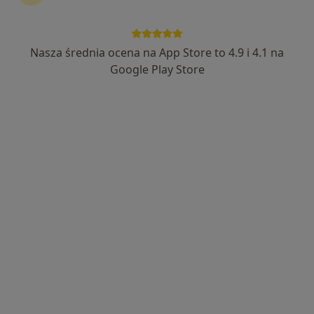
Nasza średnia ocena na App Store to 4.9 i 4.1 na
lek. Magdalena Romańczuk
Google Play Store
Lekarz rodzinny, Ultrasonografista, W trakcie specjalizacji
·
Więcej
(Radiolog)
358 opinii
Sienkiewicza 43, Radzionków
•
Mapa
Centrum Medyczne Medici
Konsultacja lekarza rodzinnego
260 zł
Specjalista nie oferuje umawiania online pod tym adresem.
Poproś o wizytę