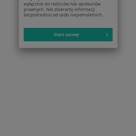
wyłącznie do rodziców lub opiekunów
Lekarze rodzinni z INTER Polska w Bytomiu
prawnych. Nie zbieramy informacji
bezpośrednio od osób niepełnoletnich.
Lekarze rodzinni z Allianz w Bytomiu
Lekarze rodzinni z Compensa w Bytomiu
Start survey
Więcej (9)
Więcej w kategorii: Ubezpieczyciele w Bytomiu
Strona Główna
Lekarz Rodzinny
Bytom
Zmień miasto
Zmień miasto
Serwis
Regulamin
Polityka prywatności pacjentów
Polityka prywatności profesjonalistów