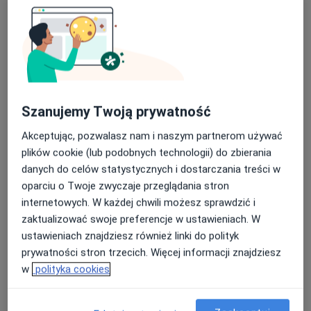
Szanujemy Twoją prywatność
Akceptując, pozwalasz nam i naszym partnerom używać
lek. Magdalena Musiał-Kopiejka
plików cookie (lub podobnych technologii) do zbierania
·
Więcej
Okulista, Okulista dziecięcy
danych do celów statystycznych i dostarczania treści w
59 opinii
oparciu o Twoje zwyczaje przeglądania stron
internetowych. W każdej chwili możesz sprawdzić i
Nadbrzeżna 12, Jaworzno
•
Mapa
zaktualizować swoje preferencje w ustawieniach. W
Centrum Medyczne MarMedicam
ustawieniach znajdziesz również linki do polityk
Konsultacja okulistyczna
300 zł
prywatności stron trzecich. Więcej informacji znajdziesz
Specjalista nie oferuje umawiania online pod tym adresem.
w
polityka cookies
Poproś o wizytę