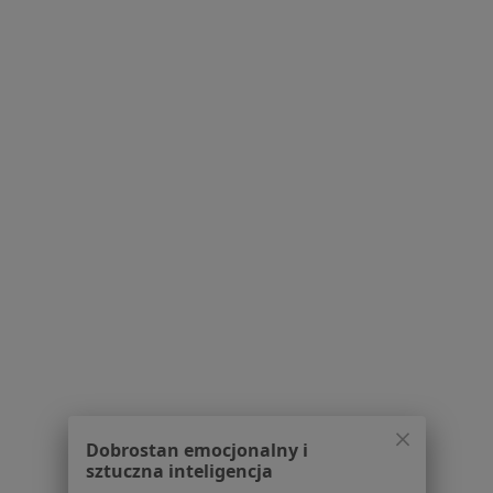
Nadbrzeżna 12, Jaworzno
•
Mapa
Centrum Medyczne MarMedicam
Konsultacja okulistyczna
300 zł
Specjalista nie oferuje umawiania online pod tym adresem.
Poproś o wizytę
1
2
3
Powiązane wyszukiwania
W pobliżu Sosnowca
Zespół suchego oka w Katowicach
Zespół suchego oka w Gliwicach
Zespół suchego oka w Tychach
Dobrostan emocjonalny i
sztuczna inteligencja
Zespół suchego oka w Chorzowie