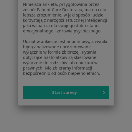
Niniejsza ankieta, przygotowana przez
Zespół suchego oka w Będzinie
zespół Patient Care Doctoralia, ma na celu
lepsze zrozumienie, w jaki sposób ludzie
Więcej (14)
korzystają z narzędzi sztucznej inteligencji
Więcej w kategorii: W pobliżu Sosnowca
jako wsparcia dla swojego dobrostanu
emocjonalnego i zdrowia psychicznego.
Schorzenia w Sosnowcu
Udział w ankiecie jest anonimowy, a wyniki
Nadciśnienie tętnicze w Sosnowcu
będą analizowane i prezentowane
wyłącznie w formie zbiorczej. Pytania
Niewydolność serca w Sosnowcu
dotyczące nastolatków są skierowane
wyłącznie do rodziców lub opiekunów
Zaburzenia rytmu serca w Sosnowcu
prawnych. Nie zbieramy informacji
bezpośrednio od osób niepełnoletnich.
Choroba niedokrwienna serca w Sosnowcu
Choroba wieńcowa w Sosnowcu
Start survey
Więcej (15)
Więcej w kategorii: Schorzenia w Sosnowcu
Strona Główna
Choroby
Zespół Suchego Oka
Zmień miast
Sosnowiec