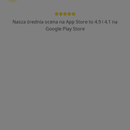
Nasza średnia ocena na App Store to 4.9 i 4.1 na
Bezpieczne płatności
Google Play Store
lek. Alicja Liszka Kawka
·
Więcej
Okulista
655 opinii
Modrzejowska 32B, Sosnowiec
•
Mapa
Centrum Medyczne POLMED Oddział Sosnowiec
Konsultacja okulistyczna
250 zł
Specjalista nie oferuje umawiania online pod tym adresem.
Poproś o wizytę