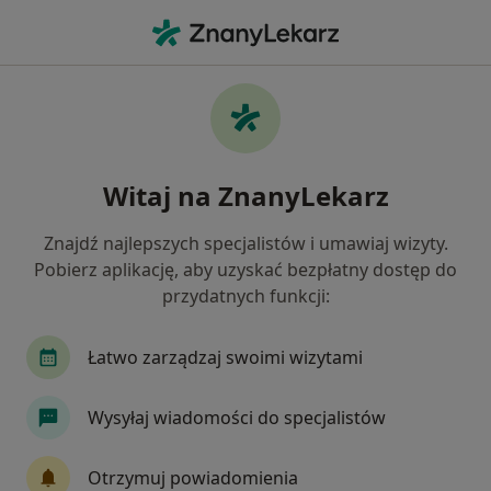
Me
Zespół Suchego Oka • Sosnowiec, śląskie
Filtry
• 1
Ubezpieczenie
Map
Zespół suchego oka specjaliści w Sosnowcu
Witaj na ZnanyLekarz
Jak działają wyniki wyszukiwania
Znajdź najlepszych specjalistów i umawiaj wizyty.
Pobierz aplikację, aby uzyskać bezpłatny dostęp do
Jakiego specjalisty szukasz?
przydatnych funkcji:
Okulista
Chirurg
Internista
Kardiolo
Łatwo zarządzaj swoimi wizytami
Wysyłaj wiadomości do specjalistów
Otrzymuj powiadomienia