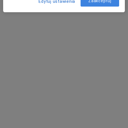
Zaakceptuj
Edytuj ustawienia
lek. Gabriela Górska
·
Więcej
W trakcie specjalizacji (Okulista)
23 opinie
Ignacego Krasickiego 14, Będzin
•
Mapa
INTER-MED BĘDZIN
Konsultacja okulistyczna
220 zł
Specjalista nie oferuje umawiania online pod tym adresem.
Poproś o wizytę