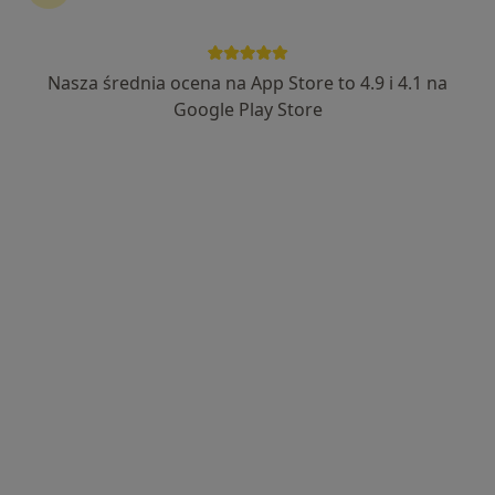
Podział
Nasza średnia ocena na App Store to 4.9 i 4.1 na
Biorąc pod uwagę przyczyny zapalenia wyróżnia się
Google Play Store
następujące rodzaje:
infekcyjne
wirusowe (adenowirusy) – wzmożone łzawienie,
znaczne zaczerwienienie oraz uczycie ciała obcego
pod powieką, może obejmować także rogówkę, co
utrudnia leczenie
bakteryjne (Streptococcus, Staphylococcus,
Pasteurella sp., Haemophilus influenzae, Moraxella
lacunata, Neisseria gonorrhoeae) – niewielki obrzęk,
przekrwienie oraz pojawienie się śluzowo-ropnej