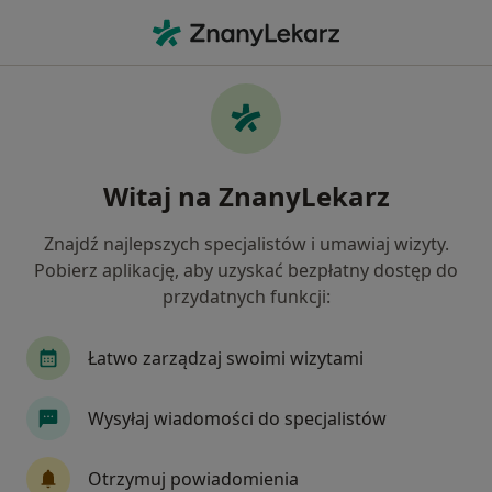
Me
Czego szukasz?
Strona Główna
Choroby
Zapalenie Spojówek
Zapalenie spojówek - informacje,
Witaj na ZnanyLekarz
specjaliści, pytania i odpowiedzi
Znajdź najlepszych specjalistów i umawiaj wizyty.
Pobierz aplikację, aby uzyskać bezpłatny dostęp do
przydatnych funkcji:
Informacje
Pytania i odpowiedzi
Łatwo zarządzaj swoimi wizytami
Zapalenie spojówek - informacje o chorobie
Wysyłaj wiadomości do specjalistów
Otrzymuj powiadomienia