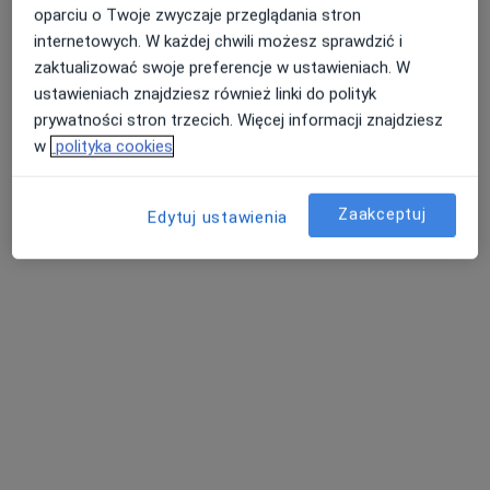
oparciu o Twoje zwyczaje przeglądania stron
internetowych. W każdej chwili możesz sprawdzić i
odczynowe – są reakcja alergiczna na takie czynniki,
zaktualizować swoje preferencje w ustawieniach. W
jak: pył, wysoka temperatura, światło, dym, wiatr,
ustawieniach znajdziesz również linki do polityk
woda morska, woda chlorowana, niewyrównanie
prywatności stron trzecich. Więcej informacji znajdziesz
wady refrakcji, zła tolerancja soczewek
w
polityka cookies
kontaktowych, długotrwała pra
...
więcej
Zaakceptuj
Edytuj ustawienia
Masz konkretne pytanie dotyczące choroby:
Zapalenie spojówek? Zapytaj naszych lekarzy i
specjalistów >
Nie rezygnuj ze zdrowia
Wybierz konsultacje online, aby rozpocząć lub
kontynuować leczenie bez wychodzenia z domu. Jeśli
potrzebujesz, możesz również umówić wizytę w