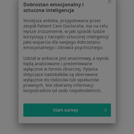
Polityka prywatności pacjentów
Dobrostan emocjonalny i
Polityka prywatności profesjonalistów
sztuczna inteligencja
Polityka prywatności dla profesjonalistów, których
Niniejsza ankieta, przygotowana przez
dane pozyskaliśmy samodzielnie
zespół Patient Care Doctoralia, ma na celu
Polityka cookies
lepsze zrozumienie, w jaki sposób ludzie
korzystają z narzędzi sztucznej inteligencji
Jak działają wyniki wyszukiwania
jako wsparcia dla swojego dobrostanu
Dostępność
emocjonalnego i zdrowia psychicznego.
O nas
Udział w ankiecie jest anonimowy, a wyniki
Praca
Rekrutujemy!
będą analizowane i prezentowane
Partnerzy
wyłącznie w formie zbiorczej. Pytania
Centrum prasowe
dotyczące nastolatków są skierowane
wyłącznie do rodziców lub opiekunów
Kontakt
prawnych. Nie zbieramy informacji
bezpośrednio od osób niepełnoletnich.
Dla pacjentów
Lekarze
Start survey
Placówki medyczne
Pytania i odpowiedzi
Usługi i zabiegi
Choroby