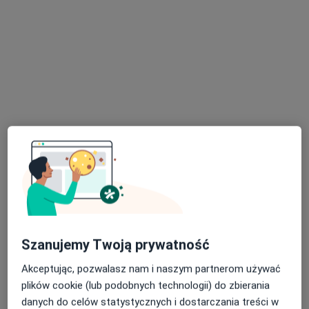
wydzieliny
grzybicze – pojawia się na skutek antybiotykoterapii
lub leczenia sterydami, dolegliwości są niewielkie
chlamydiowe (Chlamydia oculogenitalis) – występuje
rzadko, najczęściej jako zapalenie wtrętowe,
towarzyszą mu zaczerwienienie oraz wydzielina
śluzowo-ropna
nieinfekcyjne
Szanujemy Twoją prywatność
alergiczne – występują sezonowo lub całorocznie
Akceptując, pozwalasz nam i naszym partnerom używać
towarzysząc innym objawom alergii,
plików cookie (lub podobnych technologii) do zbierania
charakterystyczne jest pieczenie i świąd oraz
danych do celów statystycznych i dostarczania treści w
wodnista, surowicza wydzielina