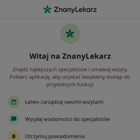
Me
Zespół Suchego Oka • Chorzów, śląskie
Filtry
• 1
Ubezpieczenie
Map
Zespół suchego oka specjaliści w Chorzowie
Witaj na ZnanyLekarz
Jak działają wyniki wyszukiwania
Znajdź najlepszych specjalistów i umawiaj wizyty.
Pobierz aplikację, aby uzyskać bezpłatny dostęp do
Jakiego specjalisty szukasz?
przydatnych funkcji:
Okulista
Chirurg
Internista
Kardiolo
Łatwo zarządzaj swoimi wizytami
Wysyłaj wiadomości do specjalistów
Otrzymuj powiadomienia