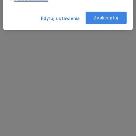
Zaakceptuj
Edytuj ustawienia
dr Dominika Powroźnik
·
Więcej
Okulista, Okulista dziecięcy
114 opinii
Chorzowska 152, Katowice
•
Mapa
Centrum Medyczne enel-med - Oddział Katowice - Chorzowska
Konsultacja okulistyczna dorośli
299 zł
Specjalista nie oferuje umawiania online pod tym adresem.
Poproś o wizytę