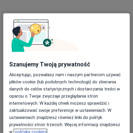
Bezpieczne płatności
lek. Katarzyna Bujała
·
Więcej
W trakcie specjalizacji (Okulista)
6 opinii
Szanujemy Twoją prywatność
Józefowska 135a, Katowice
•
Mapa
Akceptując, pozwalasz nam i naszym partnerom używać
Przy Parku - Gabinety Specjalistyczne
plików cookie (lub podobnych technologii) do zbierania
Konsultacja okulistyczna
190 zł
danych do celów statystycznych i dostarczania treści w
Specjalista nie oferuje umawiania online pod tym adresem.
oparciu o Twoje zwyczaje przeglądania stron
internetowych. W każdej chwili możesz sprawdzić i
Poproś o wizytę
zaktualizować swoje preferencje w ustawieniach. W
ustawieniach znajdziesz również linki do polityk
prywatności stron trzecich. Więcej informacji znajdziesz
w
polityka cookies