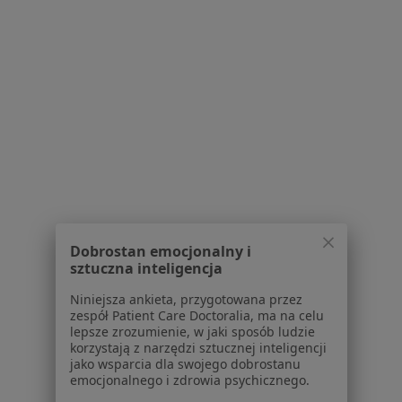
Konsultacja okulistyczna
330 zł
Specjalista nie oferuje umawiania online pod tym adresem.
Poproś o wizytę
1
2
Powiązane wyszukiwania
W pobliżu Chorzowa
Dobrostan emocjonalny i
Zespół suchego oka w Katowicach
sztuczna inteligencja
Zespół suchego oka w Gliwicach
Niniejsza ankieta, przygotowana przez
zespół Patient Care Doctoralia, ma na celu
Zespół suchego oka w Tychach
lepsze zrozumienie, w jaki sposób ludzie
korzystają z narzędzi sztucznej inteligencji
Zespół suchego oka w Sosnowcu
jako wsparcia dla swojego dobrostanu
emocjonalnego i zdrowia psychicznego.
Zespół suchego oka w Będzinie