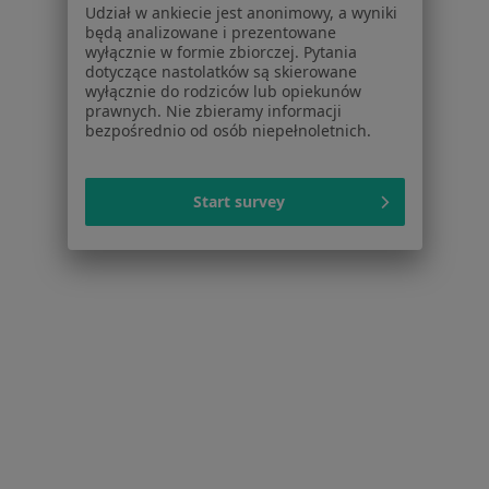
Udział w ankiecie jest anonimowy, a wyniki
Więcej (14)
będą analizowane i prezentowane
Więcej w kategorii: W pobliżu Chorzowa
wyłącznie w formie zbiorczej. Pytania
dotyczące nastolatków są skierowane
Schorzenia w Chorzowie
wyłącznie do rodziców lub opiekunów
prawnych. Nie zbieramy informacji
Nadciśnienie tętnicze w Chorzowie
bezpośrednio od osób niepełnoletnich.
Nadciśnienie w Chorzowie
Zaburzenia miesiączkowania w Chorzowie
Start survey
Choroba wieńcowa w Chorzowie
Choroby dorosłych w Chorzowie
Więcej (15)
Więcej w kategorii: Schorzenia w Chorzowie
Zespół Suchego Oka Specjaliści W Chorzowie