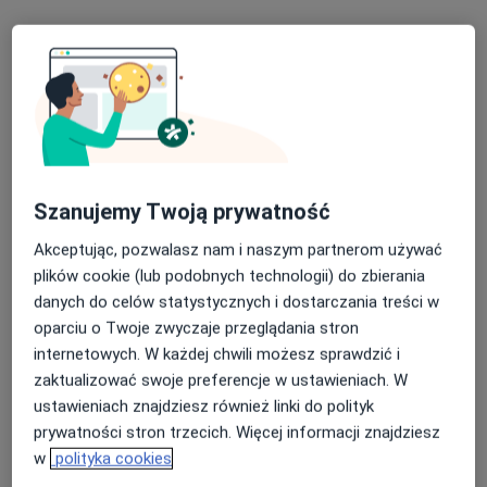
Skupienie na pacjencie
Szanujemy Twoją prywatność
lek. Karina Sobiegraj-Maryniak
Akceptując, pozwalasz nam i naszym partnerom używać
·
Więcej
Reumatolog, Internista
plików cookie (lub podobnych technologii) do zbierania
285 opinii
danych do celów statystycznych i dostarczania treści w
Adres
Online
oparciu o Twoje zwyczaje przeglądania stron
internetowych. W każdej chwili możesz sprawdzić i
zaktualizować swoje preferencje w ustawieniach. W
Bytomska 12, Czeladź
•
Mapa
ustawieniach znajdziesz również linki do polityk
Indywidualna Specjalistyczna Praktyka Lekarska
prywatności stron trzecich. Więcej informacji znajdziesz
Konsultacja internistyczna
280 zł
w
polityka cookies
Specjalista nie oferuje umawiania online pod tym adresem.