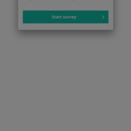
Choroby układu oddechowego w Będzinie
Start survey
Cukrzyca w Będzinie
Choroba wieńcowa w Będzinie
Więcej (15)
Więcej w kategorii: Schorzenia w Będzinie
Zespół Suchego Oka Specjaliści W Będzinie
Serwis
Regulamin
Polityka prywatności pacjentów