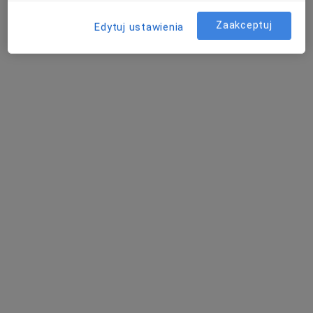
Zaakceptuj
Edytuj ustawienia
Poproś o wizytę
dr n. med. Karolina Stanienda-Sokół
·
Okulista, Lekarz wykonujący zabiegi medycyny estetycznej
Więcej
142 opinie
Adres 1
Adres 2
Online
plac Medyków 1, Sosnowiec
•
Mapa