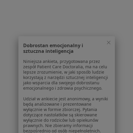
Powiązane wyszukiwania
W pobliżu Będzina
Zespół suchego oka w Katowicach
Dobrostan emocjonalny i
Zespół suchego oka w Gliwicach
sztuczna inteligencja
Zespół suchego oka w Tychach
Niniejsza ankieta, przygotowana przez
zespół Patient Care Doctoralia, ma na celu
Zespół suchego oka w Chorzowie
lepsze zrozumienie, w jaki sposób ludzie
korzystają z narzędzi sztucznej inteligencji
Zespół suchego oka w Sosnowcu
jako wsparcia dla swojego dobrostanu
emocjonalnego i zdrowia psychicznego.
Więcej (14)
Udział w ankiecie jest anonimowy, a wyniki
Więcej w kategorii: W pobliżu Będzina
będą analizowane i prezentowane
wyłącznie w formie zbiorczej. Pytania
Schorzenia w Będzinie
dotyczące nastolatków są skierowane
Nadciśnienie tętnicze w Będzinie
wyłącznie do rodziców lub opiekunów
prawnych. Nie zbieramy informacji
Choroby przewlekłe w Będzinie
bezpośrednio od osób niepełnoletnich.