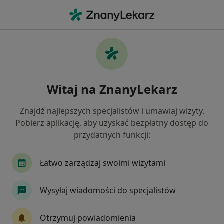
Me
Zespół Suchego Oka • Będzin, śląskie
Filtry
• 1
Ubezpieczenie
Map
Zespół suchego oka specjaliści w Będzinie
Witaj na ZnanyLekarz
Jak działają wyniki wyszukiwania
Znajdź najlepszych specjalistów i umawiaj wizyty.
Pobierz aplikację, aby uzyskać bezpłatny dostęp do
Jakiego specjalisty szukasz?
przydatnych funkcji:
Okulista
Neurolog
Ortopeda
Chirurg
Łatwo zarządzaj swoimi wizytami
Wysyłaj wiadomości do specjalistów
Otrzymuj powiadomienia