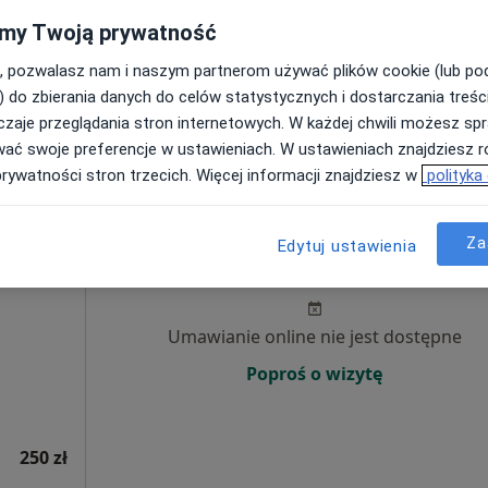
my Twoją prywatność
Poproś o wizytę
, pozwalasz nam i naszym partnerom używać plików cookie (lub p
) do zbierania danych do celów statystycznych i dostarczania treśc
200 zł
zaje przeglądania stron internetowych. W każdej chwili możesz spr
wać swoje preferencje w ustawieniach. W ustawieniach znajdziesz ró
prywatności stron trzecich. Więcej informacji znajdziesz w
polityka
zyna
Dziś
Jutro
Wt,
Śr,
Za
Edytuj ustawienia
9 Sie
10 Sie
11 Sie
12 Sie
Umawianie online nie jest dostępne
Poproś o wizytę
250 zł