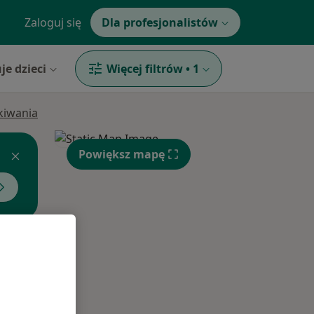
Zaloguj się
Dla profesjonalistów
je dzieci
Więcej filtrów
•
1
ukiwania
Powiększ mapę
Czw,
Pt,
Sob,
13 Sie
14 Sie
15 Sie