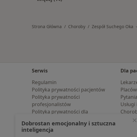
Więcej w kategorii: W pobliżu Zawie
Strona Główna
Choroby
Zespół Suchego Oka
Serwis
Dla pa
Regulamin
Lekarz
Polityka prywatności pacjentów
Placów
Polityka prywatności
Pytani
profesjonalistów
Usługi 
Polityka prywatności dla
Choro
profesjonalistów, których dane
Pomoc
Dobrostan emocjonalny i sztuczna
pozyskaliśmy samodzielnie
Aplika
inteligencja
Polityka cookies
Blog d