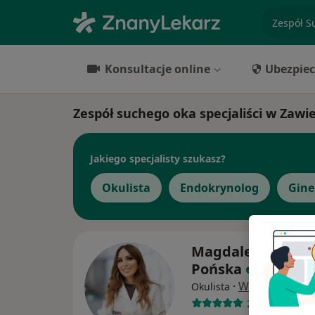
specjaliz
Konsultacje online
Ubezpiec
Zespół suchego oka specjaliści w Zawie
Jakiego specjalisty szukasz?
Okulista
Endokrynolog
Gine
Magdalena Sosno
Pońska
·
Więcej
Okulista
246 opinii