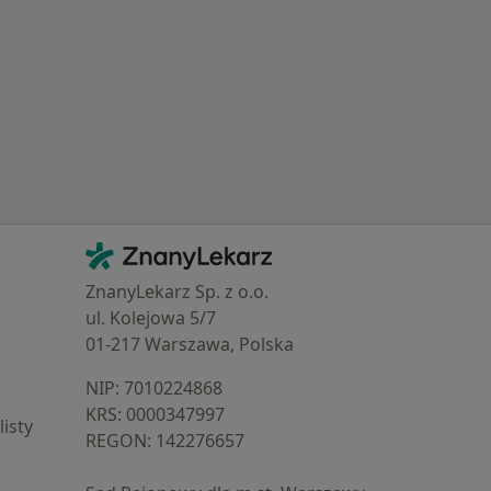
Schorzenia w Zawierciu
Kontakt
ZnanyLekarz - Strona główna
ZnanyLekarz Sp. z o.o.
ul. Kolejowa 5/7
01-217 Warszawa, Polska
NIP: ⁠7010224868
KRS: ⁠0000347997
isty
REGON: ⁠142276657