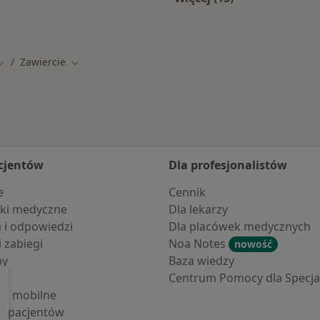
rcia
Więcej w kategorii: 
Zawiercie
Zmień miasto
Zmień miasto
cjentów
Dla profesjonalistów
e
Cennik
ki medyczne
Dla lekarzy
a i odpowiedzi
Dla placówek medycznych
i zabiegi
Noa Notes
nowość
by
Baza wiedzy
Centrum Pomocy dla Specjal
cje mobilne
la pacjentów