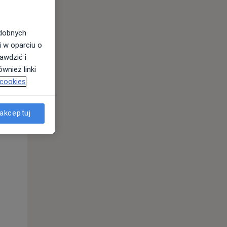
odobnych
i w oparciu o
awdzić i
wnież linki
 cookies
Czw,
Pt,
Sob,
akceptuj
13 Sie
14 Sie
15 Sie