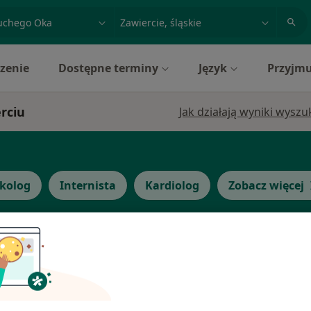
acja, badanie lub nazwisko
miasto lub dzielnica
zenie
Dostępne terminy
Język
Przyjmu
rciu
Jak działają wyniki wysz
kolog
Internista
Kardiolog
Zobacz więcej
wska-
Dziś
Jutro
Wt,
Śr,
9 Sie
10 Sie
11 Sie
12 Sie
Umawianie online nie jest dostępne