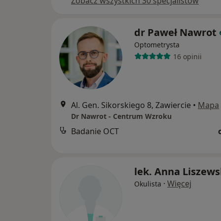
Zobacz wszystkich 30 specjalistów
dr Paweł Nawrot
Optometrysta
16 opinii
Al. Gen. Sikorskiego 8, Zawiercie
•
Mapa
Dr Nawrot - Centrum Wzroku
Badanie OCT
lek. Anna Liszew
·
Więcej
Okulista