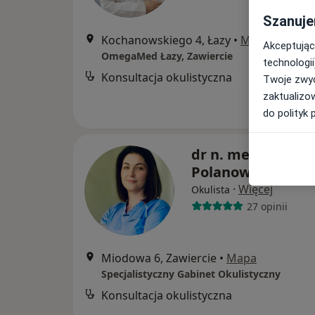
Szanuje
Kochanowskiego 4, Łazy
•
Mapa
Akceptując
OmegaMed Łazy, Zawiercie
technologii
Konsultacja okulistyczna
Twoje zwyc
zaktualizo
do polityk 
dr n. med. Katar
Polanowska
·
Więcej
Okulista
27 opinii
Miodowa 6, Zawiercie
•
Mapa
Specjalistyczny Gabinet Okulistyczny
Konsultacja okulistyczna