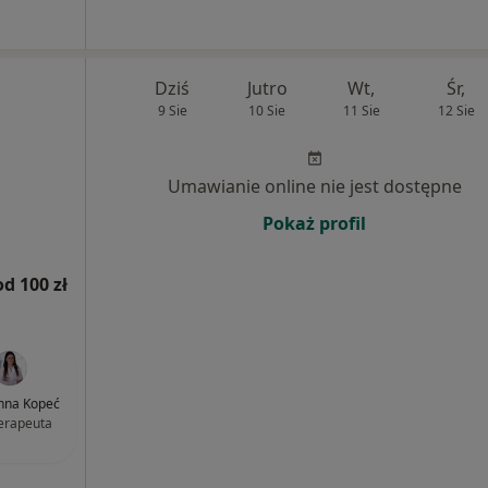
Dziś
Jutro
Wt,
Śr,
9 Sie
10 Sie
11 Sie
12 Sie
Umawianie online nie jest dostępne
Pokaż profil
od 100 zł
nna Kopeć
terapeuta