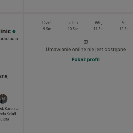
Dziś
Jutro
Wt,
Śr,
9 Sie
10 Sie
11 Sie
12 Sie
inic
Audiologia
Umawianie online nie jest dostępne
Pokaż profil
znej
ed. Karolina
nda-Sokół
ulista