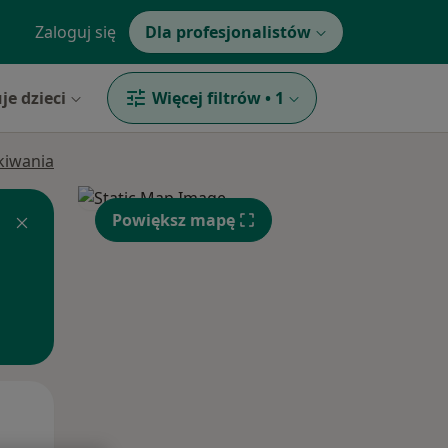
Zaloguj się
Dla profesjonalistów
je dzieci
Więcej filtrów
•
1
ukiwania
Powiększ mapę
Czw,
Pt,
Sob,
13 Sie
14 Sie
15 Sie