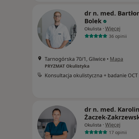
dr n. med. Bartło
Bolek
·
Więcej
Okulista
36 opinii
Tarnogórska 70/1, Gliwice
•
Mapa
PRYZMAT Okulistyka
Konsultacja okulistyczna + badanie OCT
dr n. med. Karoli
Żaczek-Zakrzews
·
Więcej
Okulista
17 opinii