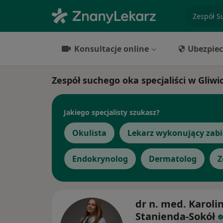
specjaliz
Konsultacje online
Ubezpiec
Zespół suchego oka specjaliści w Gliwi
Jakiego specjalisty szukasz?
Okulista
Lekarz wykonujący zabi
Endokrynolog
Dermatolog
Z
dr n. med. Karoli
Stanienda-Sokół