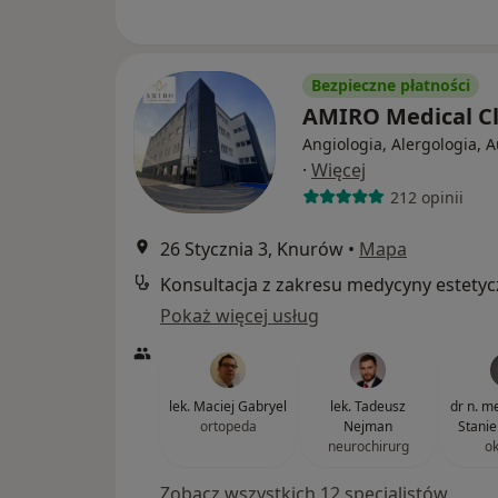
Bezpieczne płatności
AMIRO Medical Cl
Angiologia, Alergologia, 
·
Więcej
212 opinii
26 Stycznia 3, Knurów
•
Mapa
Konsultacja z zakresu medycyny estetyc
Pokaż więcej usług
lek. Maciej Gabryel
lek. Tadeusz
dr n. m
ortopeda
Nejman
Stanie
neurochirurg
ok
Zobacz wszystkich 12 specjalistów