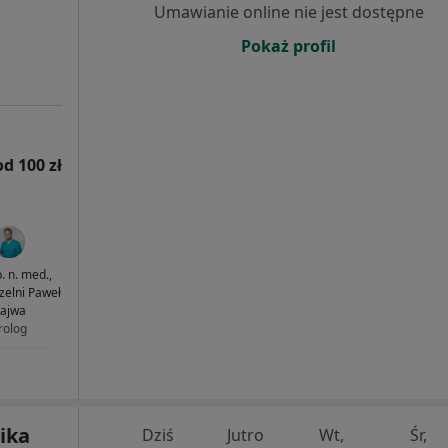
Umawianie online nie jest dostępne
Pokaż profil
od 100 zł
. n. med.,
czelni Paweł
ajwa
rolog
ika
Dziś
Jutro
Wt,
Śr,