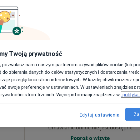
cy
·
znej
Umawianie online nie jest dostępne
Poproś o wizytę
my Twoją prywatność
, pozwalasz nam i naszym partnerom używać plików cookie (lub p
) do zbierania danych do celów statystycznych i dostarczania treśc
od 280 zł
zaje przeglądania stron internetowych. W każdej chwili możesz spr
wać swoje preferencje w ustawieniach. W ustawieniach znajdziesz ró
prywatności stron trzecich. Więcej informacji znajdziesz w
polityka
Dziś
Jutro
Wt,
Śr,
9 Sie
10 Sie
11 Sie
12 Sie
Za
Edytuj ustawienia
Umawianie online nie jest dostępne
Poproś o wizytę