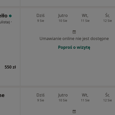
łło
Dziś
Jutro
Wt,
Śr,
9 Sie
10 Sie
11 Sie
12 Sie
·
ulista)
Umawianie online nie jest dostępne
Poproś o wizytę
550 zł
ne
Dziś
Jutro
Wt,
Śr,
9 Sie
10 Sie
11 Sie
12 Sie