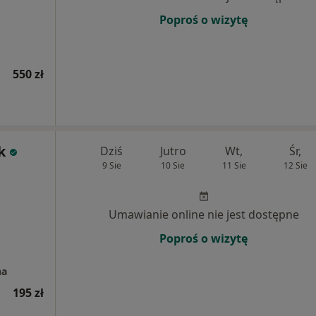
Poproś o wizytę
550 zł
k
Dziś
Jutro
Wt,
Śr,
9 Sie
10 Sie
11 Sie
12 Sie
Umawianie online nie jest dostępne
Poproś o wizytę
na
195 zł