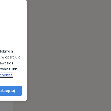
odobnych
i w oparciu o
awdzić i
wnież linki
 cookies
Czw,
Pt,
Sob,
13 Sie
14 Sie
15 Sie
akceptuj