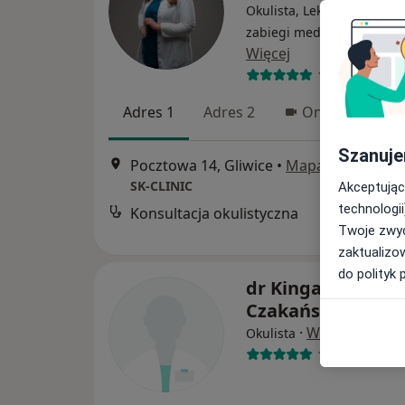
Okulista, Lekarz wykonują
zabiegi medycyny estetyc
Więcej
142 opinie
Adres 1
Adres 2
Online
Szanuje
Pocztowa 14, Gliwice
•
Mapa
SK-CLINIC
Akceptując
technologii
Konsultacja okulistyczna
Twoje zwyc
zaktualizo
do polityk 
dr Kinga Gębicka-
Czakańska
·
Więcej
Okulista
16 opinii