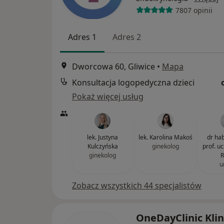
7807 opinii
Adres 1
Adres 2
Dworcowa 60, Gliwice
•
Mapa
Konsultacja logopedyczna dzieci
Pokaż więcej usług
lek. Justyna
lek. Karolina Makoś
dr hab
Kulczyńska
ginekolog
prof. u
ginekolog
R
u
Zobacz wszystkich 44 specjalistów
OneDayClinic Klin