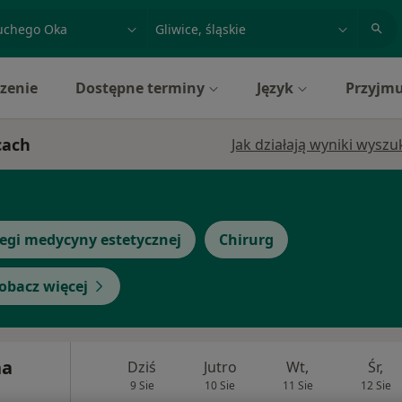
acja, badanie lub nazwisko
miasto lub dzielnica
zenie
Dostępne terminy
Język
Przyjmu
cach
Jak działają wyniki wysz
egi medycyny estetycznej
Chirurg
obacz więcej
na
Dziś
Jutro
Wt,
Śr,
9 Sie
10 Sie
11 Sie
12 Sie