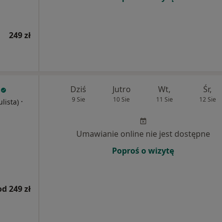
249 zł
Dziś
Jutro
Wt,
Śr,
9 Sie
10 Sie
11 Sie
12 Sie
·
ulista)
Umawianie online nie jest dostępne
Poproś o wizytę
od 249 zł