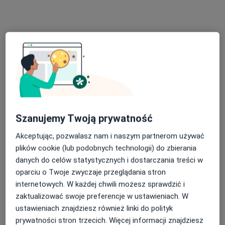
Zwycięstwa 14/45, Gliwice
•
Mapa
G-Home Centrum Psychologiczno-Medyczne
Konsultacja psychologiczna online
250 zł
Specjalista nie oferuje umawiania online pod tym adresem.
Poproś o wizytę
Szanujemy Twoją prywatność
Akceptując, pozwalasz nam i naszym partnerom używać
plików cookie (lub podobnych technologii) do zbierania
danych do celów statystycznych i dostarczania treści w
oparciu o Twoje zwyczaje przeglądania stron
Bezpieczne płatności
internetowych. W każdej chwili możesz sprawdzić i
mgr Paulina Zagajewska
zaktualizować swoje preferencje w ustawieniach. W
·
Więcej
Psycholog, Psychotraumatolog
ustawieniach znajdziesz również linki do polityk
11 opinii
prywatności stron trzecich. Więcej informacji znajdziesz