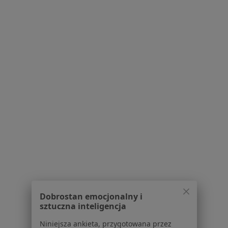
Adres
Online
Zygmunta Starego 16c, Gliwice
•
Mapa
Konsultacja psychologiczna
200 zł
Specjalista nie oferuje umawiania online pod tym adresem.
Poproś o wizytę
1
2
3
4
5
Powiązane wyszukiwania
W pobliżu Gliwic
Problemy wychowawcze w Katowicach
Dobrostan emocjonalny i
sztuczna inteligencja
Problemy wychowawcze w Sosnowcu
Niniejsza ankieta, przygotowana przez