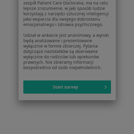
Problemy wychowawcze w Tychach
zespół Patient Care Doctoralia, ma na celu
lepsze zrozumienie, w jaki sposób ludzie
Problemy wychowawcze w Bytomiu
korzystają z narzędzi sztucznej inteligencji
jako wsparcia dla swojego dobrostanu
Problemy wychowawcze w Dąbrowie Górniczej
emocjonalnego i zdrowia psychicznego.
Więcej (14)
Udział w ankiecie jest anonimowy, a wyniki
będą analizowane i prezentowane
Więcej w kategorii: W pobliżu Gliwic
wyłącznie w formie zbiorczej. Pytania
dotyczące nastolatków są skierowane
Schorzenia w Gliwicach
wyłącznie do rodziców lub opiekunów
prawnych. Nie zbieramy informacji
Depresja w Gliwicach
bezpośrednio od osób niepełnoletnich.
Zaburzenia lękowe w Gliwicach
Zaburzenia emocjonalne w Gliwicach
Start survey
Zaburzenia nastroju w Gliwicach
Kryzys emocjonalny w Gliwicach
Więcej (15)
Więcej w kategorii: Schorzenia w Gliwicach