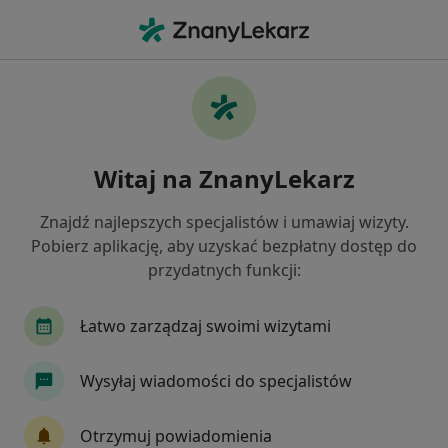
Me
Problemy Wychowawcze • Gliwice, śląskie
Filtry
• 1
Ubezpieczenie
Map
Problemy wychowawcze specjaliści w
Witaj na ZnanyLekarz
Gliwicach
Jak działają wyniki wyszukiwania
Znajdź najlepszych specjalistów i umawiaj wizyty.
Pobierz aplikację, aby uzyskać bezpłatny dostęp do
przydatnych funkcji:
Jakiego specjalisty szukasz?
Psycholog
Psychoterapeuta
Psycholog dz
Łatwo zarządzaj swoimi wizytami
Wysyłaj wiadomości do specjalistów
Otrzymuj powiadomienia