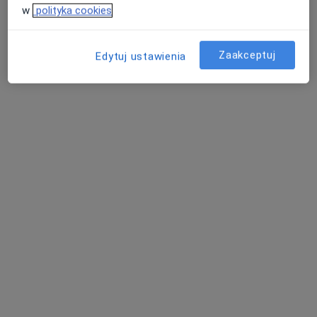
w
polityka cookies
Adres
Online 1
Online 2
Zaakceptuj
Edytuj ustawienia
Zwycięstwa 14/45, Gliwice
•
Mapa
G-Home Centrum Psychologiczno-Medyczne
Bezpłatna konsultacja wstępna - telefoniczna
Darmowa usługa
Specjalista nie oferuje umawiania online pod tym adresem.
Poproś o wizytę
mgr Anita Sajdak